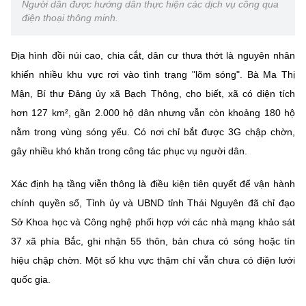
(Ghi rõ nguồn "https://mst.gov.vn" khi phát hành lại thông tin từ
Người dân được hướng dẫn thực hiện các dịch vụ công qua
website này)
điện thoại thông minh.
Địa hình đồi núi cao, chia cắt, dân cư thưa thớt là nguyên nhân
khiến nhiều khu vực rơi vào tình trạng "lõm sóng". Bà Ma Thị
Mận, Bí thư Đảng ủy xã Bạch Thông, cho biết, xã có diện tích
hơn 127 km², gần 2.000 hộ dân nhưng vẫn còn khoảng 180 hộ
nằm trong vùng sóng yếu. Có nơi chỉ bắt được 3G chập chờn,
gây nhiều khó khăn trong công tác phục vụ người dân.
Xác định hạ tầng viễn thông là điều kiện tiên quyết để vận hành
chính quyền số, Tỉnh ủy và UBND tỉnh Thái Nguyên đã chỉ đạo
Sở Khoa học và Công nghệ phối hợp với các nhà mạng khảo sát
37 xã phía Bắc, ghi nhận 55 thôn, bản chưa có sóng hoặc tín
hiệu chập chờn. Một số khu vực thậm chí vẫn chưa có điện lưới
quốc gia.