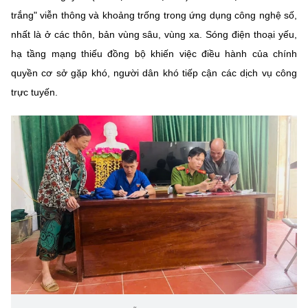
Chọn ngôn ngữ
trắng" viễn thông và khoảng trống trong ứng dụng công nghệ số,
nhất là ở các thôn, bản vùng sâu, vùng xa. Sóng điện thoại yếu,
Vietnamese
English
hạ tầng mạng thiếu đồng bộ khiến việc điều hành của chính
quyền cơ sở gặp khó, người dân khó tiếp cận các dịch vụ công
trực tuyến.
BỘ KHOA HỌC VÀ CÔNG NGHỆ
MINISTRY OF SCIENCE AND TECHNOLOGY
Điều khoản sử dụng
Theo dõi MST:
Góp ý
Cơ quan chủ quản: Bộ Khoa học và Công nghệ (MST)
Chịu trách nhiệm nội dung: Nguyễn Thị Hải Hằng
Giám đốc Trung tâm Truyền thông Khoa học và Công nghệ.
Liên hệ
Địa chỉ: Ban Biên tập Cổng TTĐT - 18 Nguyễn Du, TP. Hà Nội
Điện thoại: 024 3936 9506
Email:
stc@mst.gov.vn
©2026 Bản quyền thuộc Bộ Khoa Học và Công Nghệ