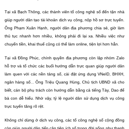
Tại xã Bạch Thông, các thành viên tổ công nghệ số đến tận nhà
giúp người dân tạo tài khoản dịch vụ công, nộp hồ sơ trực tuyến.
Ông Phạm Xuân Hạnh, người dân địa phương chia sẻ, giờ làm
thủ tục nhanh hơn nhiều, không phải đi lại xa. Nhiều việc như
chuyển tiền, khai thuế cũng có thể làm online, tiện lợi hơn hẳn.
Tại xã Đồng Phúc, chính quyền địa phương còn lập nhóm Zalo
hỗ trợ và tổ chức các buổi hướng dẫn trực quan giúp người dân
làm quen với các nền tảng số, cài đặt ứng dụng VNeID, BHXH,
ngân hàng số... Ông Triệu Quang Hùng, Chủ tịch UBND xã cho
biết, cán bộ phụ trách còn hướng dẫn bằng cả tiếng Tày, Dao để
bà con dễ hiểu. Nhờ vậy, tỷ lệ người dân sử dụng dịch vụ công
trực tuyến tăng rõ rệt.
Không chỉ dừng ở dịch vụ công, các tổ công nghệ số cộng đồng
còn giúp người dân tiếp cận tiện ích số trong đời sống như thanh