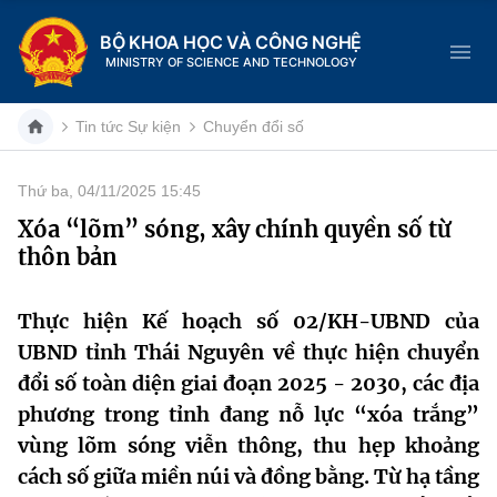
BỘ KHOA HỌC VÀ CÔNG NGHỆ
MINISTRY OF SCIENCE AND TECHNOLOGY
Tin tức Sự kiện
Chuyển đổi số
Thứ ba, 04/11/2025 15:45
Danh mục
Xóa “lõm” sóng, xây chính quyền số từ
thôn bản
Trang chủ
Giới thiệu
Thực hiện
Kế hoạch số 02/KH-UBND
của
UBND tỉnh Thái Nguyên về thực hiện chuyển
Chức năng nhiệm vụ
Tin tức sự kiện
đổi số toàn diện giai đoạn 2025 - 2030, các địa
phương trong tỉnh đang nỗ lực “xóa trắng”
Dịch vụ công
Cơ cấu tổ chức
Khoa học và Công nghệ
vùng lõm sóng viễn thông, thu hẹp khoảng
Hệ thống văn bản
cách số giữa miền núi và đồng bằng. Từ hạ tầng
Lịch sử phát triển
Đổi mới sáng tạo