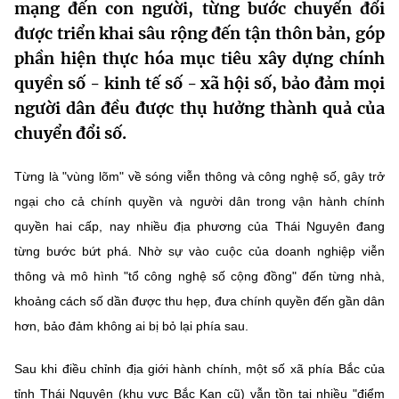
mạng đến con người, từng bước chuyển đổi
MST IOFFICE
Văn bản QPPL
Sở Khoa học và Công nghệ
Chuyển đổi số
được triển khai sâu rộng đến tận thôn bản, góp
phần hiện thực hóa mục tiêu xây dựng
chính
THỐNG KÊ
Văn bản chỉ đạo điều hành
Bưu chính, Viễn thông
quyền số - kinh tế số - xã hội số
, bảo đảm mọi
Multimedia
Khoa học và Công nghệ
người dân đều được thụ hưởng thành quả của
Lấy ý kiến người dân về dự thảo VBQPPL
Sở hữu trí tuệ
chuyển đổi số.
THƯ ĐIỆN TỬ
Đổi mới sáng tạo
Tiêu chuẩn, đo lường, chất lượng
Từng là "vùng lõm" về sóng viễn thông và công nghệ số, gây trở
Khác
Chuyển đổi số
Năng lượng nguyên tử
ngại cho cả chính quyền và người dân trong vận hành chính
Videos
quyền hai cấp, nay nhiều địa phương của Thái Nguyên đang
Bưu chính, Viễn thông
Tin tổng hợp
từng bước bứt phá. Nhờ sự vào cuộc của doanh nghiệp viễn
Infographic
thông và mô hình "tổ công nghệ số cộng đồng" đến từng nhà,
Sở hữu trí tuệ
Tin địa phương
Ảnh
khoảng cách số dần được thu hẹp, đưa chính quyền đến gần dân
Tiêu chuẩn, đo lường, chất lượng
hơn, bảo đảm không ai bị bỏ lại phía sau.
Voice
Năng lượng nguyên tử
Nhiệm vụ trọng tâm
Sau khi điều chỉnh địa giới hành chính, một số xã phía Bắc của
tỉnh Thái Nguyên (khu vực Bắc Kạn cũ) vẫn tồn tại nhiều "điểm