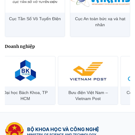
Cục Tần Số Vô Tuyến Điện
Cục An toàn bức xạ và hạt
nhân
Doanh nghiệp
Đại học Bách Khoa, TP
Bưu điện Việt Nam –
Công
HCM
Vietnam Post
BỘ KHOA HỌC VÀ CÔNG NGHỆ
MINISTRY OF SCIENCE AND TECHNOLOGY