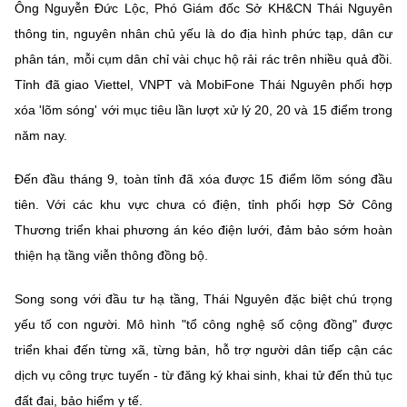
Ông Nguyễn Đức Lộc, Phó Giám đốc Sở KH&CN Thái Nguyên
thông tin, nguyên nhân chủ yếu là do địa hình phức tạp, dân cư
phân tán, mỗi cụm dân chỉ vài chục hộ rải rác trên nhiều quả đồi.
Tỉnh đã giao Viettel, VNPT và MobiFone Thái Nguyên phối hợp
xóa 'lõm sóng' với mục tiêu lần lượt xử lý 20, 20 và 15 điểm trong
năm nay.
Đến đầu tháng 9, toàn tỉnh đã xóa được 15 điểm lõm sóng đầu
tiên. Với các khu vực chưa có điện, tỉnh phối hợp Sở Công
Thương triển khai phương án kéo điện lưới, đảm bảo sớm hoàn
thiện hạ tầng viễn thông đồng bộ.
Song song với đầu tư hạ tầng, Thái Nguyên đặc biệt chú trọng
yếu tố con người. Mô hình "tổ công nghệ số cộng đồng" được
triển khai đến từng xã, từng bản, hỗ trợ người dân tiếp cận các
dịch vụ công trực tuyến - từ đăng ký khai sinh, khai tử đến thủ tục
đất đai, bảo hiểm y tế.