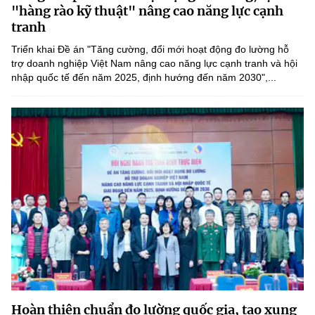
Chọn ngôn ngữ
"hàng rào kỹ thuật" nâng cao năng lực cạnh
tranh
Vietnamese
English
Triển khai Đề án "Tăng cường, đổi mới hoạt động đo lường hỗ
trợ doanh nghiệp Việt Nam nâng cao năng lực cạnh tranh và hội
nhập quốc tế đến năm 2025, định hướng đến năm 2030",...
BỘ KHOA HỌC VÀ CÔNG NGHỆ
MINISTRY OF SCIENCE AND TECHNOLOGY
Điều khoản sử dụng
Theo dõi MST:
Góp ý
Cơ quan chủ quản: Bộ Khoa học và Công nghệ (MST)
Chịu trách nhiệm nội dung: Nguyễn Thị Hải Hằng
Giám đốc Trung tâm Truyền thông Khoa học và Công nghệ.
Liên hệ
Địa chỉ: Ban Biên tập Cổng TTĐT - 18 Nguyễn Du, TP. Hà Nội
Điện thoại: 024 3936 9506
Email:
stc@mst.gov.vn
©2026 Bản quyền thuộc Bộ Khoa Học và Công Nghệ
Hoàn thiện chuẩn đo lường quốc gia, tạo xung