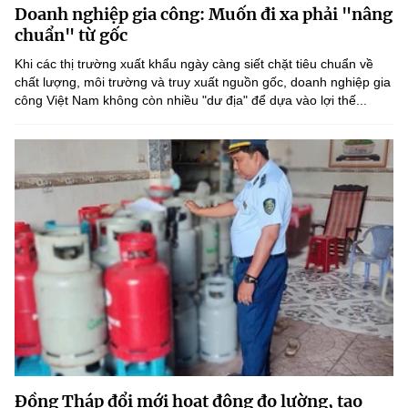
Doanh nghiệp gia công: Muốn đi xa phải "nâng
MST IOFFICE
Văn bản QPPL
Sở Khoa học và Công nghệ
Chuyển đổi số
chuẩn" từ gốc
THỐNG KÊ
Khi các thị trường xuất khẩu ngày càng siết chặt tiêu chuẩn về
Văn bản chỉ đạo điều hành
Bưu chính, Viễn thông
chất lượng, môi trường và truy xuất nguồn gốc, doanh nghiệp gia
công Việt Nam không còn nhiều "dư địa" để dựa vào lợi thế...
Multimedia
Khoa học và Công nghệ
Lấy ý kiến người dân về dự thảo VBQPPL
Sở hữu trí tuệ
THƯ ĐIỆN TỬ
Đổi mới sáng tạo
Tiêu chuẩn, đo lường, chất lượng
Khác
Chuyển đổi số
Năng lượng nguyên tử
Videos
Bưu chính, Viễn thông
Tin tổng hợp
Infographic
Sở hữu trí tuệ
Tin địa phương
Ảnh
Tiêu chuẩn, đo lường, chất lượng
Voice
Năng lượng nguyên tử
Nhiệm vụ trọng tâm
Đồng Tháp đổi mới hoạt động đo lường, tạo