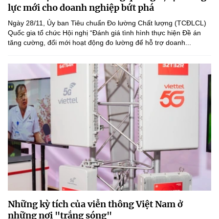
(Ghi rõ nguồn "https://mst.gov.vn" khi phát hành lại thông tin từ
lực mới cho doanh nghiệp bứt phá
website này)
Ngày 28/11, Ủy ban Tiêu chuẩn Đo lường Chất lượng (TCĐLCL)
Quốc gia tổ chức Hội nghị “Đánh giá tình hình thực hiện Đề án
tăng cường, đổi mới hoạt động đo lường để hỗ trợ doanh...
Những kỳ tích của viễn thông Việt Nam ở
những nơi "trắng sóng"