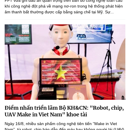
FPT vừa ghi dấu ấn quan trọng trên bản đồ công nghệ toàn cầu
khi công nghệ đột phá về mạng nơ-ron trong hệ thống phát hiện
âm thanh bất thường được cấp bằng sáng chế tại Mỹ. Sự...
Điểm nhấn triển lãm Bộ KH&CN: "Robot, chip,
UAV Make in Viet Nam" khoe tài
Ngày 16/8, nhiều sản phẩm công nghệ tiên tiến “Make in Viet
Nam”, từ robot, chip bán dẫn đến máy bay không người lái (UAV),