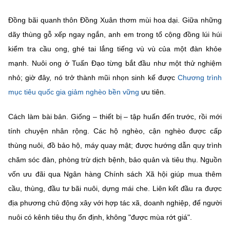
Chọn ngôn ngữ
Đồng bãi quanh thôn Đồng Xuân thơm mùi hoa dại. Giữa những
Vietnamese
English
dãy thùng gỗ xếp ngay ngắn, anh em trong tổ cộng đồng lúi húi
kiểm tra cầu ong, ghé tai lắng tiếng vù vù của một đàn khỏe
mạnh. Nuôi ong ở Tuấn Đạo từng bắt đầu như một thử nghiệm
nhỏ; giờ đây, nó trở thành mũi nhọn sinh kế được
Chương trình
BỘ KHOA HỌC VÀ CÔNG NGHỆ
MINISTRY OF SCIENCE AND TECHNOLOGY
mục tiêu quốc gia giảm nghèo bền vững
ưu tiên.
Điều khoản sử dụng
Theo dõi MST:
Góp ý
Cách làm bài bản. Giống – thiết bị – tập huấn đến trước, rồi mới
tính chuyện nhân rộng. Các hộ nghèo, cận nghèo được cấp
Cơ quan chủ quản: Bộ Khoa học và Công nghệ (MST)
thùng nuôi, đồ bảo hộ, máy quay mật; được hướng dẫn quy trình
Chịu trách nhiệm nội dung: Nguyễn Thị Hải Hằng
chăm sóc đàn, phòng trừ dịch bệnh, bảo quản và tiêu thụ. Nguồn
Giám đốc Trung tâm Truyền thông Khoa học và Công nghệ.
vốn ưu đãi qua Ngân hàng Chính sách Xã hội giúp mua thêm
Liên hệ
Địa chỉ: Ban Biên tập Cổng TTĐT - 18 Nguyễn Du, TP. Hà Nội
cầu, thùng, đầu tư bãi nuôi, dựng mái che. Liên kết đầu ra được
Điện thoại: 024 3936 9506
địa phương chủ động xây với hợp tác xã, doanh nghiệp, để người
Email:
stc@mst.gov.vn
nuôi có kênh tiêu thụ ổn định, không "được mùa rớt giá".
©2026 Bản quyền thuộc Bộ Khoa Học và Công Nghệ