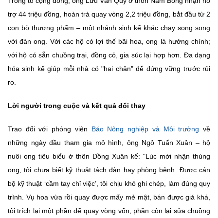
Trong tổ cộng đồng, ông Lưu Văn Quý ở thôn Nam Bồng nhận hỗ
trợ 44 triệu đồng, hoàn trả quay vòng 2,2 triệu đồng, bắt đầu từ 2
con bò thương phẩm – một nhánh sinh kế khác chạy song song
với đàn ong. Với các hộ có lợi thế bãi hoa, ong là hướng chính;
với hộ có sẵn chuồng trại, đồng cỏ, gia súc lại hợp hơn. Đa dạng
hóa sinh kế giúp mỗi nhà có "hai chân" để đứng vững trước rủi
ro.
Lời người trong cuộc và kết quả đổi thay
Trao đổi với phóng viên
Báo Nông nghiệp và Môi trường
về
những ngày đầu tham gia mô hình, ông Ngô Tuấn Xuân – hộ
nuôi ong tiêu biểu ở thôn Đồng Xuân kể: "Lúc mới nhận thùng
ong, tôi chưa biết kỹ thuật tách đàn hay phòng bệnh. Được cán
bộ kỹ thuật ‘cầm tay chỉ việc’, tôi chịu khó ghi chép, làm đúng quy
trình. Vụ hoa vừa rồi quay được mấy mẻ mật, bán được giá khá,
tôi trích lại một phần để quay vòng vốn, phần còn lại sửa chuồng