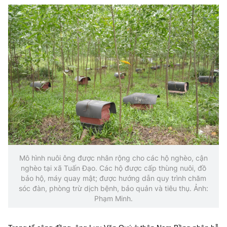
(Ghi rõ nguồn "https://mst.gov.vn" khi phát hành lại thông tin từ
website này)
Mô hình nuôi ông được nhân rộng cho các hộ nghèo, cận
nghèo tại xã Tuấn Đạo. Các hộ được cấp thùng nuôi, đồ
bảo hộ, máy quay mật; được hướng dẫn quy trình chăm
sóc đàn, phòng trừ dịch bệnh, bảo quản và tiêu thụ. Ảnh:
Phạm Minh.