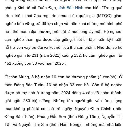
phòng Kinh tế xã Tuấn Đạo,
tỉnh Bắc Ninh
cho biết: "Trong quá
trình triển khai Chương trình mục tiêu quốc gia (MTQG) giảm
nghèo bền vững, xã đã lựa chọn và triển khai những mô hình phù
hợp thế mạnh địa phương, nổi bật là nuôi ong lấy mật. Hộ nghèo,
cận nghèo tham gia được cấp giống, thiết bị, tập huấn kỹ thuật,
hỗ trợ vốn vay ưu đãi và kết nối tiêu thụ sản phẩm. Nhờ đó, số hộ
nghèo giảm từ 231 (năm 2021) xuống 132, hộ cận nghèo giảm từ
451 xuống còn 38 vào năm 2025".
Ở thôn Mùng, 8 hộ nhận 16 con bò thương phẩm (2 con/hộ). Ở
thôn Đông Bảo Tuấn, 16 hộ nhận 32 con bò. Còn 6 hộ nghèo
được hỗ trợ nhà ở trong năm 2024 riêng 4 căn đã hoàn thành,
giải ngân 280 triệu đồng. Những tên người gắn vào từng hạng
mục không phải là con số trên giấy: Nguyễn Đình Chỉnh (thôn
Đông Bảo Tuấn), Phùng Đắc Sơn (thôn Đồng Tâm), Nguyễn Thị
Tân và Nguyễn Thị Sim (thôn Nam Bồng) – những mái nhà kiên