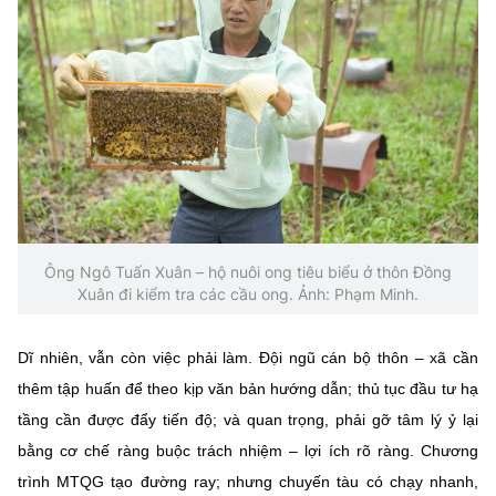
Ông Ngô Tuấn Xuân – hộ nuôi ong tiêu biểu ở thôn Đồng
Xuân đi kiểm tra các cầu ong. Ảnh: Phạm Minh.
Dĩ nhiên, vẫn còn việc phải làm. Đội ngũ cán bộ thôn – xã cần
thêm tập huấn để theo kịp văn bản hướng dẫn; thủ tục đầu tư hạ
tầng cần được đẩy tiến độ; và quan trọng, phải gỡ tâm lý ỷ lại
bằng cơ chế ràng buộc trách nhiệm – lợi ích rõ ràng. Chương
trình MTQG tạo đường ray; nhưng chuyến tàu có chạy nhanh,