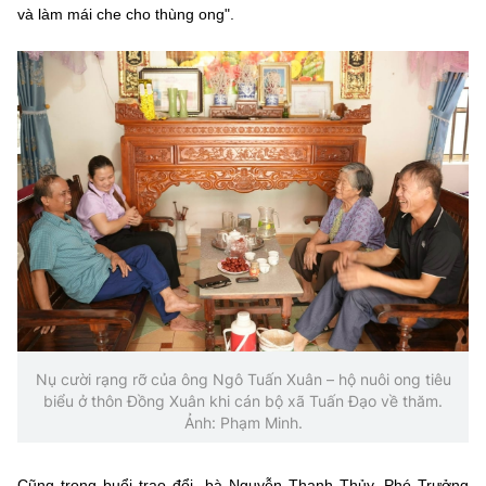
và làm mái che cho thùng ong".
Nụ cười rạng rỡ của ông Ngô Tuấn Xuân – hộ nuôi ong tiêu
biểu ở thôn Đồng Xuân khi cán bộ xã Tuấn Đạo về thăm.
Ảnh: Phạm Minh.
Cũng trong buổi trao đổi, bà Nguyễn Thanh Thủy, Phó Trưởng