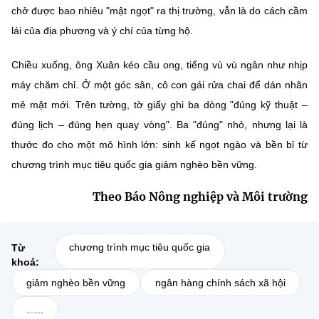
chở được bao nhiêu "mật ngọt" ra thị trường, vẫn là do cách cầm
lái của địa phương và ý chí của từng hộ.
Chiều xuống, ông Xuân kéo cầu ong, tiếng vù vù ngân như nhịp
máy chăm chỉ. Ở một góc sân, cô con gái rửa chai để dán nhãn
mẻ mật mới. Trên tường, tờ giấy ghi ba dòng "đúng kỹ thuật –
đúng lịch – đúng hẹn quay vòng". Ba "đúng" nhỏ, nhưng lại là
thước đo cho một mô hình lớn: sinh kế ngọt ngào và bền bỉ từ
chương trình mục tiêu quốc gia giảm nghèo bền vững.
Theo Báo Nông nghiệp và Môi trường
chương trình mục tiêu quốc gia
Từ
khoá:
giảm nghèo bền vững
ngân hàng chính sách xã hội
......