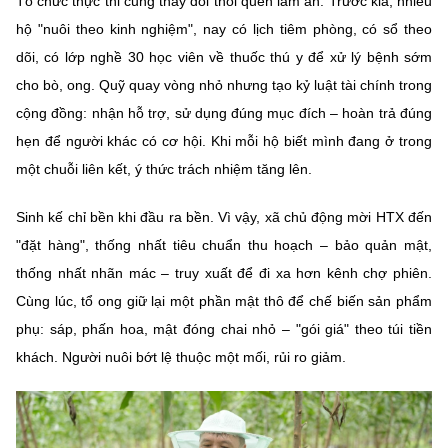
Tổ chức thực thi cũng thay đổi thói quen làm ăn. Trước kia, nhiều
hộ "nuôi theo kinh nghiệm", nay có lịch tiêm phòng, có sổ theo
dõi, có lớp nghề 30 học viên về thuốc thú y để xử lý bệnh sớm
cho bò, ong. Quỹ quay vòng nhỏ nhưng tạo kỷ luật tài chính trong
cộng đồng: nhận hỗ trợ, sử dụng đúng mục đích – hoàn trả đúng
hẹn để người khác có cơ hội. Khi mỗi hộ biết mình đang ở trong
một chuỗi liên kết, ý thức trách nhiệm tăng lên.
Sinh kế chỉ bền khi đầu ra bền. Vì vậy, xã chủ động mời HTX đến
"đặt hàng", thống nhất tiêu chuẩn thu hoạch – bảo quản mật,
thống nhất nhãn mác – truy xuất để đi xa hơn kênh chợ phiên.
Cùng lúc, tổ ong giữ lại một phần mật thô để chế biến sản phẩm
phụ: sáp, phấn hoa, mật đóng chai nhỏ – "gói giá" theo túi tiền
khách. Người nuôi bớt lệ thuộc một mối, rủi ro giảm.