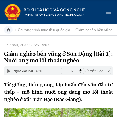
BỘ KHOA HỌC VÀ CÔNG NGHỆ
MINISTRY OF SCIENCE AND TECHNOLOGY
Chương trình mục tiêu quốc gia
Giảm nghèo bền vững
Thứ sáu, 26/09/2025 19:07
Danh mục
Giảm nghèo bền vững ở Sơn Động [Bài 2]:
Nuôi ong mở lối thoát nghèo
Trang chủ
Nghe đọc bài
4:20
Giới thiệu
Từ giống, thùng ong, tập huấn đến vốn đầu tư
Chức năng nhiệm vụ
Tin tức sự kiện
thấp - mô hình nuôi ong đang mở lối thoát
Dịch vụ công
nghèo ở xã Tuấn Đạo (Bắc Giang).
Cơ cấu tổ chức
Khoa học và Công nghệ
Hệ thống văn bản
Lịch sử phát triển
Đổi mới sáng tạo