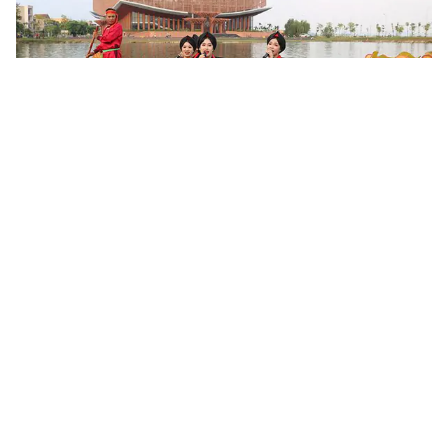
Khoa học, công nghệ mở đường khai thác nguồn lực văn
hóa
Sau 6 tháng triển khai Nghị quyết số 80-NQ/TW của Bộ Chính trị,
nhiều địa phương đã cụ thể hóa chủ trương phát triển văn hóa
bằng các chương trình, đề án và mô hình mới. Khoa học,...