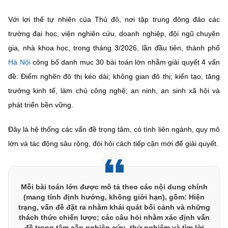
Chọn ngôn ngữ
Với lợi thế tự nhiên của Thủ đô, nơi tập trung đông đảo các
Vietnamese
English
trường đại học, viện nghiên cứu, doanh nghiệp, đội ngũ chuyên
gia, nhà khoa học, trong tháng 3/2026, lần đầu tiên, thành phố
Hà Nội
công bố danh mục 30 bài toán lớn nhằm giải quyết 4 vấn
đề: Điểm nghẽn đô thị kéo dài; không gian đô thị; kiến tạo, tăng
BỘ KHOA HỌC VÀ CÔNG NGHỆ
MINISTRY OF SCIENCE AND TECHNOLOGY
trưởng kinh tế, làm chủ công nghệ; an ninh, an sinh xã hội và
phát triển bền vững.
Điều khoản sử dụng
Theo dõi MST:
Góp ý
Đây là hệ thống các vấn đề trọng tâm, có tính liên ngành, quy mô
Cơ quan chủ quản: Bộ Khoa học và Công nghệ (MST)
lớn và tác động sâu rộng, đòi hỏi cách tiếp cận mới để giải quyết.
Chịu trách nhiệm nội dung: Nguyễn Thị Hải Hằng
Giám đốc Trung tâm Truyền thông Khoa học và Công nghệ.
Liên hệ
Địa chỉ: Ban Biên tập Cổng TTĐT - 18 Nguyễn Du, TP. Hà Nội
Mỗi bài toán lớn được mô tả theo các nội dung chính
Điện thoại: 024 3936 9506
(mang tính định hướng, không giới hạn), gồm: Hiện
trạng, vấn đề đặt ra nhằm khái quát bối cảnh và những
Email:
stc@mst.gov.vn
thách thức chiến lược; các câu hỏi nhằm xác định vấn
©2026 Bản quyền thuộc Bộ Khoa Học và Công Nghệ
đề trọng tâm cần nghiên cứu, thử nghiệm và tìm lời