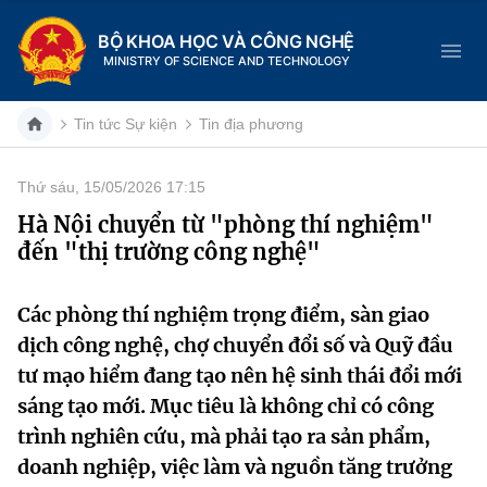
BỘ KHOA HỌC VÀ CÔNG NGHỆ
MINISTRY OF SCIENCE AND TECHNOLOGY
Tin tức Sự kiện
Tin địa phương
Thứ sáu, 15/05/2026 17:15
Danh mục
Hà Nội chuyển từ "phòng thí nghiệm"
đến "thị trường công nghệ"
Trang chủ
Giới thiệu
Các phòng thí nghiệm trọng điểm, sàn giao
dịch công nghệ, chợ chuyển đổi số và Quỹ đầu
Chức năng nhiệm vụ
Tin tức sự kiện
tư mạo hiểm đang tạo nên hệ sinh thái đổi mới
sáng tạo mới. Mục tiêu là không chỉ có công
Dịch vụ công
Cơ cấu tổ chức
Khoa học và Công nghệ
trình nghiên cứu, mà phải tạo ra sản phẩm,
Hệ thống văn bản
doanh nghiệp, việc làm và nguồn tăng trưởng
Lịch sử phát triển
Đổi mới sáng tạo