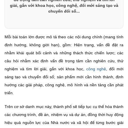
(Ghi rõ nguồn "https://mst.gov.vn" khi phát hành lại thông tin từ
giải, gắn với khoa học, công nghệ, đổi mới sáng tạo và
website này)
chuyển đổi số...
Mỗi bài toán lớn được mô tả theo các nội dung chính (mang tính
định hướng, không giới hạn), gồm: Hiện trạng, vấn đề đặt ra
nhằm khái quát bối cảnh và những thách thức chiến lược; các
câu hỏi nhằm xác định vấn đề trọng tâm cần nghiên cứu, thử
nghiệm và tìm lời giải, gắn với khoa học,
công nghệ
, đổi mới
sáng tạo và chuyển đổi số; sản phẩm mới cần hình thành, định
hướng các giải pháp, công nghệ, mô hình và nền tảng cần phát
triển.
Trên cơ sở danh mục này, thành phố sẽ tiếp tục cụ thể hóa thành
các chương trình, đề án, nhiệm vụ và dự án, đồng thời huy động
hiệu quả nguồn lực của Nhà nước và xã hội để từng bước giải