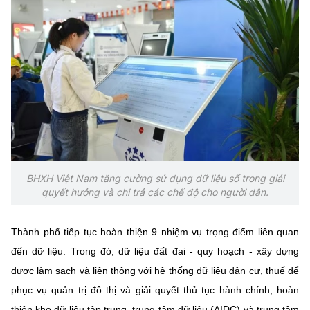
BHXH Việt Nam tăng cường sử dụng dữ liệu số trong giải
quyết hưởng và chi trả các chế độ cho người dân.
Thành phố tiếp tục hoàn thiện 9 nhiệm vụ trọng điểm liên quan
đến dữ liệu. Trong đó, dữ liệu đất đai - quy hoạch - xây dựng
được làm sạch và liên thông với hệ thống dữ liệu dân cư, thuế để
phục vụ quản trị đô thị và giải quyết thủ tục hành chính; hoàn
thiện kho dữ liệu tập trung, trung tâm dữ liệu (AIDC) và trung tâm