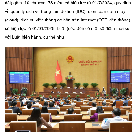
đổi) gồm: 10 chương, 73 điều, có hiệu lực từ 01/7/2024; quy định
MST IOFFICE
Văn bản QPPL
Sở Khoa học và Công nghệ
Chuyển đổi số
về quản lý dịch vụ trung tâm dữ liệu (IDC), điện toán đám mây
(cloud), dịch vụ viễn thông cơ bản trên Internet (OTT viễn thông)
THỐNG KÊ
Văn bản chỉ đạo điều hành
Bưu chính, Viễn thông
có hiệu lực từ 01/01/2025. Luật (sửa đổi) có một số điểm mới so
Multimedia
Khoa học và Công nghệ
với Luật hiện hành, cụ thể như:
Lấy ý kiến người dân về dự thảo VBQPPL
Sở hữu trí tuệ
THƯ ĐIỆN TỬ
Đổi mới sáng tạo
Tiêu chuẩn, đo lường, chất lượng
Khác
Chuyển đổi số
Năng lượng nguyên tử
Videos
Bưu chính, Viễn thông
Tin tổng hợp
Infographic
Sở hữu trí tuệ
Tin địa phương
Ảnh
Tiêu chuẩn, đo lường, chất lượng
Voice
Năng lượng nguyên tử
Nhiệm vụ trọng tâm