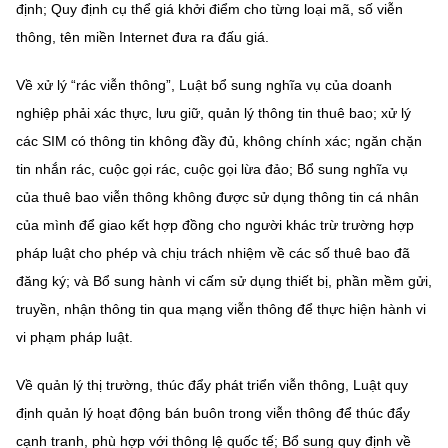
định; Quy định cụ thể giá khởi điểm cho từng loại mã, số viễn
thông, tên miền Internet đưa ra đấu giá.
Về xử lý “rác viễn thông”, Luật bổ sung nghĩa vụ của doanh
nghiệp phải xác thực, lưu giữ, quản lý thông tin thuê bao; xử lý
các SIM có thông tin không đầy đủ, không chính xác; ngăn chặn
tin nhắn rác, cuộc gọi rác, cuộc gọi lừa đảo; Bổ sung nghĩa vụ
của thuê bao viễn thông không được sử dụng thông tin cá nhân
của mình để giao kết hợp đồng cho người khác trừ trường hợp
pháp luật cho phép và chịu trách nhiệm về các số thuê bao đã
đăng ký; và Bổ sung hành vi cấm sử dụng thiết bị, phần mềm gửi,
truyền, nhận thông tin qua mạng viễn thông để thực hiện hành vi
vi phạm pháp luật.
Về quản lý thị trường, thúc đẩy phát triển viễn thông, Luật quy
định quản lý hoạt động bán buôn trong viễn thông để thúc đẩy
cạnh tranh, phù hợp với thông lệ quốc tế; Bổ sung quy định về