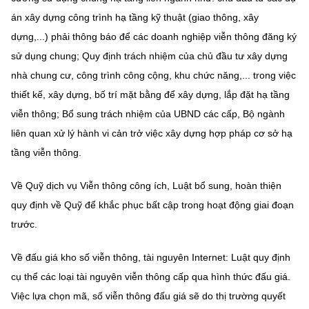
(Ghi rõ nguồn "https://mst.gov.vn" khi phát hành lại thông tin từ
án xây dựng công trình hạ tầng kỹ thuật (giao thông, xây
website này)
dựng,...) phải thông báo để các doanh nghiệp viễn thông đăng ký
sử dụng chung; Quy định trách nhiệm của chủ đầu tư xây dựng
nhà chung cư, công trình công cộng, khu chức năng,... trong việc
thiết kế, xây dựng, bố trí mặt bằng để xây dựng, lắp đặt hạ tầng
viễn thông; Bổ sung trách nhiệm của UBND các cấp, Bộ ngành
liên quan xử lý hành vi cản trở việc xây dựng hợp pháp cơ sở hạ
tầng viễn thông.
Về Quỹ dịch vụ Viễn thông công ích, Luật bổ sung, hoàn thiện
quy định về Quỹ để khắc phục bất cập trong hoạt động giai đoạn
trước.
Về đấu giá kho số viễn thông, tài nguyên Internet: Luật quy định
cụ thể các loại tài nguyên viễn thông cấp qua hình thức đấu giá.
Việc lựa chọn mã, số viễn thông đấu giá sẽ do thị trường quyết