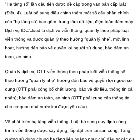
Chọn ngôn ngữ
“Hạ tầng số” lần đầu tiên được đề cập trong văn bản cấp luật
(Điều 4). Luật bổ sung điều chỉnh thêm một số cấu phần chính
Vietnamese
English
của “hạ tầng số” bao gồm: trung tâm dữ liệu, điện toán đám mây.
Dịch vụ IDC/cloud là dịch vụ viễn thông, quản lý theo pháp luật
viễn thông và được quản lý theo hướng “quản lý nhẹ”, mở, linh
hoạt, hướng đến bảo vệ quyền lợi người sử dụng, bảo đảm an
BỘ KHOA HỌC VÀ CÔNG NGHỆ
MINISTRY OF SCIENCE AND TECHNOLOGY
toàn, an ninh.
Điều khoản sử dụng
Theo dõi MST:
Góp ý
Quản lý dịch vụ OTT viễn thông theo pháp luật viễn thông sẽ
theo hướng “quản lý nhẹ” hướng đến bảo vệ quyền lợi người sử
Cơ quan chủ quản: Bộ Khoa học và Công nghệ (MST)
dụng (OTT phải công bố chất lượng, bảo vệ dữ liệu, thông tin cá
Chịu trách nhiệm nội dung: Nguyễn Thị Hải Hằng
nhân); bảo đảm an toàn, an ninh (OTT phải cung cấp thông tin
Giám đốc Trung tâm Truyền thông Khoa học và Công nghệ.
cho cơ quan nhà nước khi được yêu cầu).
Liên hệ
Địa chỉ: Ban Biên tập Cổng TTĐT - 18 Nguyễn Du, TP. Hà Nội
Điện thoại: 024 3936 9506
Về phát triển hạ tầng viễn thông, Luật bổ sung quy định công
Email:
stc@mst.gov.vn
trình viễn thông được xây dựng, lắp đặt trên tài sản công; Tăng
©2026 Bản quyền thuộc Bộ Khoa Học và Công Nghệ
cường sử dụng chung hạ tầng liên ngành như: chủ đầu tư các dự