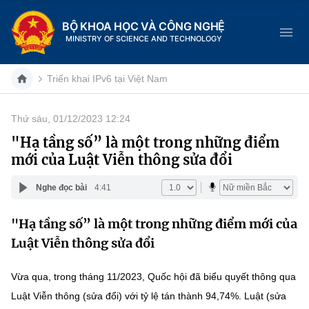
BỘ KHOA HỌC VÀ CÔNG NGHỆ
MINISTRY OF SCIENCE AND TECHNOLOGY
Triển khai IPv6 tại Việt Nam
Thứ sáu, 01/12/2023 12:24
Danh mục
"Hạ tầng số” là một trong những điểm
mới của Luật Viễn thông sửa đổi
Trang chủ
Nghe đọc bài
4:41
Giới thiệu
"Hạ tầng số” là một trong những điểm mới của
Chức năng nhiệm vụ
Tin tức sự kiện
Luật Viễn thông sửa đổi
Dịch vụ công
Cơ cấu tổ chức
Khoa học và Công nghệ
Vừa qua, trong tháng 11/2023, Quốc hội đã biểu quyết thông qua
Hệ thống văn bản
Lịch sử phát triển
Đổi mới sáng tạo
Luật Viễn thông (sửa đổi) với tỷ lệ tán thành 94,74%. Luật (sửa