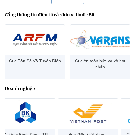
Cổng thông tin điện tử các đơn vị thuộc Bộ
Cục Tần Số Vô Tuyến Điện
Cục An toàn bức xạ và hạt
nhân
Doanh nghiệp
Đại học Bách Khoa, TP
Bưu điện Việt Nam –
Công