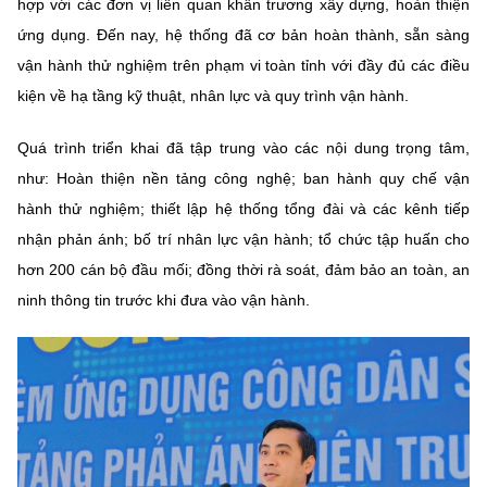
hợp với các đơn vị liên quan khẩn trương xây dựng, hoàn thiện
(Ghi rõ nguồn "https://mst.gov.vn" khi phát hành lại thông tin từ
website này)
ứng dụng. Đến nay, hệ thống đã cơ bản hoàn thành, sẵn sàng
vận hành thử nghiệm trên phạm vi toàn tỉnh với đầy đủ các điều
kiện về hạ tầng kỹ thuật, nhân lực và quy trình vận hành.
Quá trình triển khai đã tập trung vào các nội dung trọng tâm,
như: Hoàn thiện nền tảng công nghệ; ban hành quy chế vận
hành thử nghiệm; thiết lập hệ thống tổng đài và các kênh tiếp
nhận phản ánh; bố trí nhân lực vận hành; tổ chức tập huấn cho
hơn 200 cán bộ đầu mối; đồng thời rà soát, đảm bảo an toàn, an
ninh thông tin trước khi đưa vào vận hành.