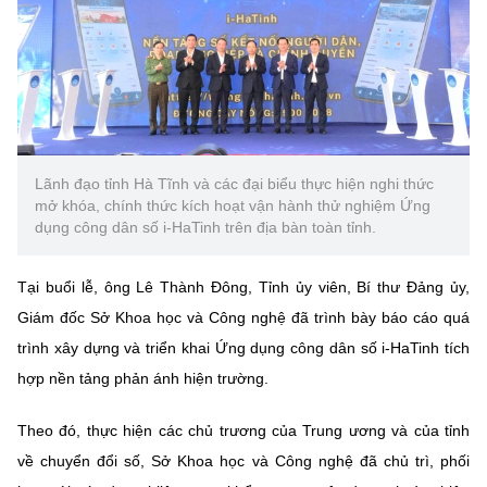
Chọn ngôn ngữ
Vietnamese
English
BỘ KHOA HỌC VÀ CÔNG NGHỆ
Lãnh đạo tỉnh Hà Tĩnh và các đại biểu thực hiện nghi thức
MINISTRY OF SCIENCE AND TECHNOLOGY
mở khóa, chính thức kích hoạt vận hành thử nghiệm Ứng
dụng công dân số i-HaTinh trên địa bàn toàn tỉnh.
Điều khoản sử dụng
Theo dõi MST:
Góp ý
Tại buổi lễ, ông Lê Thành Đông, Tỉnh ủy viên, Bí thư Đảng ủy,
Cơ quan chủ quản: Bộ Khoa học và Công nghệ (MST)
Giám đốc Sở Khoa học và Công nghệ đã trình bày báo cáo quá
Chịu trách nhiệm nội dung: Nguyễn Thị Hải Hằng
trình xây dựng và triển khai Ứng dụng công dân số i-HaTinh tích
Giám đốc Trung tâm Truyền thông Khoa học và Công nghệ.
Liên hệ
hợp nền tảng phản ánh hiện trường.
Địa chỉ: Ban Biên tập Cổng TTĐT - 18 Nguyễn Du, TP. Hà Nội
Điện thoại: 024 3936 9506
Theo đó, thực hiện các chủ trương của Trung ương và của tỉnh
Email:
stc@mst.gov.vn
về chuyển đổi số, Sở Khoa học và Công nghệ đã chủ trì, phối
©2026 Bản quyền thuộc Bộ Khoa Học và Công Nghệ