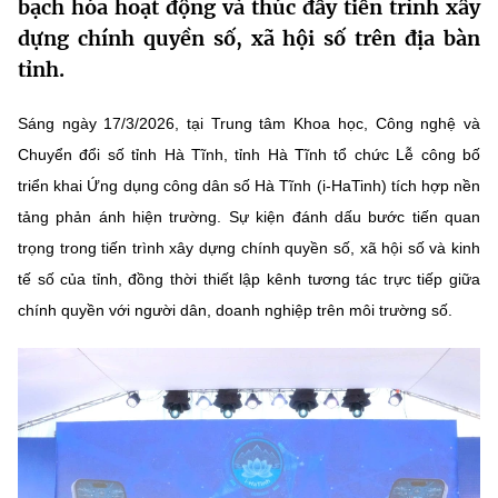
bạch hóa hoạt động và thúc đẩy tiến trình xây
MST IOFFICE
Văn bản QPPL
Sở Khoa học và Công nghệ
Chuyển đổi số
dựng chính quyền số, xã hội số trên địa bàn
tỉnh.
THỐNG KÊ
Văn bản chỉ đạo điều hành
Bưu chính, Viễn thông
Sáng ngày 17/3/2026, tại Trung tâm Khoa học, Công nghệ và
Multimedia
Khoa học và Công nghệ
Lấy ý kiến người dân về dự thảo VBQPPL
Sở hữu trí tuệ
Chuyển đổi số tỉnh Hà Tĩnh, tỉnh Hà Tĩnh tổ chức Lễ công bố
THƯ ĐIỆN TỬ
Đổi mới sáng tạo
triển khai Ứng dụng công dân số Hà Tĩnh (i-HaTinh) tích hợp nền
Tiêu chuẩn, đo lường, chất lượng
tảng phản ánh hiện trường. Sự kiện đánh dấu bước tiến quan
Khác
Chuyển đổi số
trọng trong tiến trình xây dựng chính quyền số, xã hội số và kinh
Năng lượng nguyên tử
Videos
tế số của tỉnh, đồng thời thiết lập kênh tương tác trực tiếp giữa
Bưu chính, Viễn thông
Tin tổng hợp
chính quyền với người dân, doanh nghiệp trên môi trường số.
Infographic
Sở hữu trí tuệ
Tin địa phương
Ảnh
Tiêu chuẩn, đo lường, chất lượng
Voice
Năng lượng nguyên tử
Nhiệm vụ trọng tâm