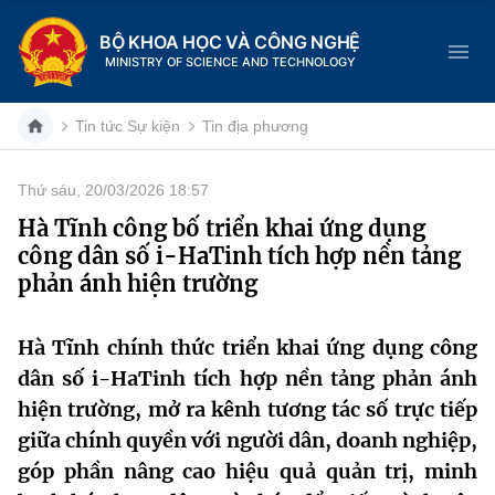
BỘ KHOA HỌC VÀ CÔNG NGHỆ
MINISTRY OF SCIENCE AND TECHNOLOGY
Tin tức Sự kiện
Tin địa phương
Thứ sáu, 20/03/2026 18:57
Danh mục
Hà Tĩnh công bố triển khai ứng dụng
công dân số i-HaTinh tích hợp nền tảng
Trang chủ
phản ánh hiện trường
Giới thiệu
Hà Tĩnh chính thức triển khai ứng dụng công
Chức năng nhiệm vụ
Tin tức sự kiện
dân số i-HaTinh tích hợp nền tảng phản ánh
hiện trường, mở ra kênh tương tác số trực tiếp
Dịch vụ công
Cơ cấu tổ chức
Khoa học và Công nghệ
giữa chính quyền với người dân, doanh nghiệp,
Hệ thống văn bản
góp phần nâng cao hiệu quả quản trị, minh
Lịch sử phát triển
Đổi mới sáng tạo