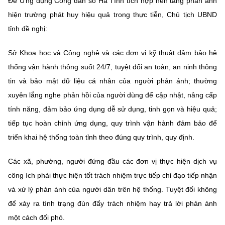
Để Ứng dụng Công dân số Hà Tĩnh tích hợp nền tảng phản ánh
hiện trường phát huy hiệu quả trong thực tiễn, Chủ tịch UBND
tỉnh đề nghị:
Sở Khoa học và Công nghệ và các đơn vị kỹ thuật đảm bảo hệ
thống vận hành thông suốt 24/7, tuyệt đối an toàn, an ninh thông
tin và bảo mật dữ liệu cá nhân của người phản ánh; thường
xuyên lắng nghe phản hồi của người dùng để cập nhật, nâng cấp
tính năng, đảm bảo ứng dụng dễ sử dụng, tinh gọn và hiệu quả;
tiếp tục hoàn chỉnh ứng dụng, quy trình vận hành đảm bảo để
triển khai hệ thống toàn tỉnh theo đúng quy trình, quy định.
Các xã, phường, người đứng đầu các đơn vị thực hiện dịch vụ
công ích phải thực hiện tốt trách nhiệm trực tiếp chỉ đạo tiếp nhận
và xử lý phản ánh của người dân trên hệ thống. Tuyệt đối không
để xảy ra tình trạng đùn đẩy trách nhiệm hay trả lời phản ánh
một cách đối phó.