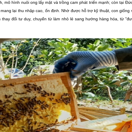
h, mô hình nuôi ong lấy mật và trồng cam phát triển mạnh; còn tại Đứ
mang lại thu nhập cao, ổn định. Nhờ được hỗ trợ kỹ thuật, con giống 
thay đổi tư duy, chuyển từ làm nhỏ lẻ sang hướng hàng hóa, từ "đ