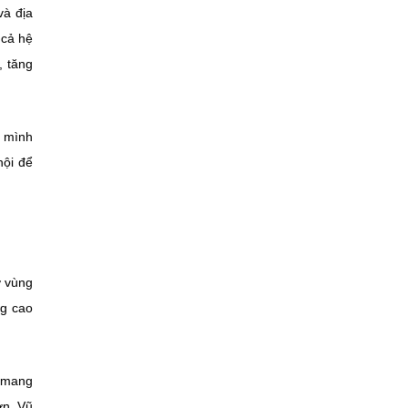
và địa
 cả hệ
, tăng
ự mình
hội để
ở vùng
ng cao
ữ mang
ơn, Vũ