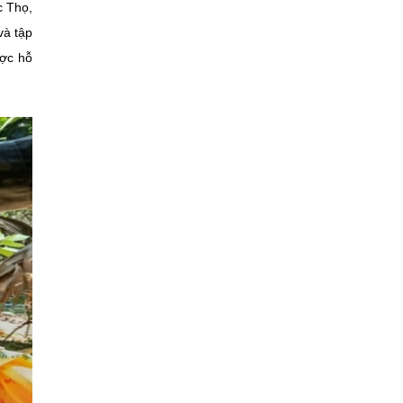
c Thọ,
và tập
ược hỗ