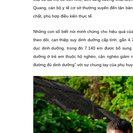
Quang, cán bộ y tế cơ sở thường xuyên đến tận bản
chất, phù hợp điều kiện thực tế.
Những con số biết nói minh chứng cho hiệu quả của 
theo dõi, can thiệp suy dinh dưỡng cấp tính; gần 
dục dinh dưỡng, trong đó 7.140 em được bổ sung vi 
dưỡng ở trẻ em thuộc hộ nghèo, cận nghèo giảm rõ
đường đủ dinh dưỡng" với sự chung tay của phụ huy