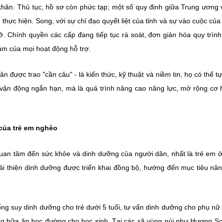
 khăn. Thủ tục, hồ sơ còn phức tạp; một số quy định giữa Trung ương 
hực hiện. Song, với sự chỉ đạo quyết liệt của tỉnh và sự vào cuộc của
. Chính quyền các cấp đang tiếp tục rà soát, đơn giản hóa quy trình
âm của mọi hoạt động hỗ trợ.
n được trao "cần câu" - là kiến thức, kỹ thuật và niềm tin, họ có thể t
vận động ngắn hạn, mà là quá trình nâng cao năng lực, mở rộng cơ 
của trẻ em nghèo
 quan tâm đến sức khỏe và dinh dưỡng của người dân, nhất là trẻ em 
 Cải thiện dinh dưỡng được triển khai đồng bộ, hướng đến mục tiêu nâ
hống suy dinh dưỡng cho trẻ dưới 5 tuổi, tư vấn dinh dưỡng cho phụ n
ng bữa ăn học đường cho học sinh. Tại các xã vùng núi như Hương S