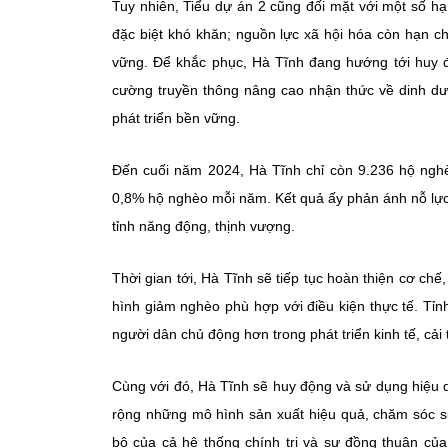
Tuy nhiên, Tiểu dự án 2 cũng đối mặt với một số 
đặc biệt khó khăn; nguồn lực xã hội hóa còn hạn c
vững. Để khắc phục, Hà Tĩnh đang hướng tới huy đ
cường truyền thông nâng cao nhận thức về dinh dư
phát triển bền vững.
Đến cuối năm 2024, Hà Tĩnh chỉ còn 9.236 hộ nghèo
0,8% hộ nghèo mỗi năm. Kết quả ấy phản ánh nỗ lực
tỉnh năng động, thịnh vượng.
Thời gian tới, Hà Tĩnh sẽ tiếp tục hoàn thiện cơ ch
hình giảm nghèo phù hợp với điều kiện thực tế. Tỉnh
người dân chủ động hơn trong phát triển kinh tế, cải 
Cùng với đó, Hà Tĩnh sẽ huy động và sử dụng hiệu 
rộng những mô hình sản xuất hiệu quả, chăm sóc s
bộ của cả hệ thống chính trị và sự đồng thuận c