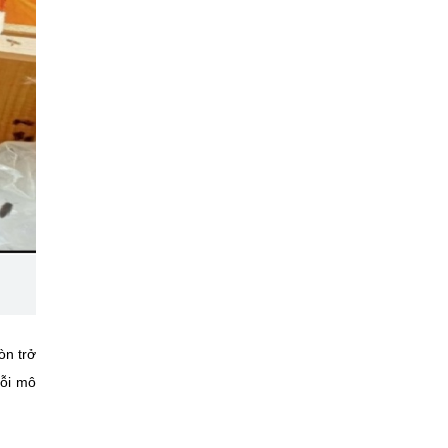
òn trở
Mỗi mô