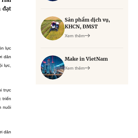
 đạt
Sản phẩm dịch vụ,
KHCN, ĐMST
Xem thêm
ồn lực
ời dân
Make in VietNam
i lực,
Xem thêm
i trực
 triển
n nuôi
ời dân