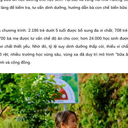
 làng để kiểm tra, tư vấn dinh dưỡng, hướng dẫn bà con chế biến bữa
chương trình: 2.186 trẻ dưới 5 tuổi được bổ sung đa vi chất; 708 tr
4.700 bà mẹ được tư vấn chế độ ăn cho con; hơn 24.000 học sinh đượ
chất thiết yếu. Nhờ đó, tỷ lệ suy dinh dưỡng thấp còi, thiếu vi chấ
 rệt; nhiều trường học vùng sâu, vùng xa đã duy trì mô hình "bữa 
nh và cộng đồng.