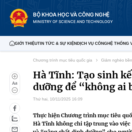
BỘ KHOA HỌC VÀ CÔNG NGHỆ
MINISTRY OF SCIENCE AND TECHNOLOGY
GIỚI THIỆU
TIN TỨC & SỰ KIỆN
DỊCH VỤ CÔNG
HỆ THỐNG 
Chương trình mục tiêu quốc gia
Giảm nghèo bền
Hà Tĩnh: Tạo sinh kế
Aa
dưỡng để “không ai b
Thứ hai, 10/11/2025 16:09
Thực hiện Chương trình mục tiêu quốc
Hà Tĩnh không chỉ tập trung vào việc
và “nâng chất dinh dưỡng” cho người