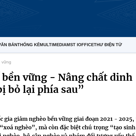
VĂN BẢN
THỐNG KÊ
MULTIMEDIA
MST IOFFICE
THƯ ĐIỆN TỬ
 vững
 bền vững - Nâng chất dinh
ị bỏ lại phía sau”
 gia giảm nghèo bền vững giai đoạn 2021 - 2025, 
 “xoá nghèo”, mà còn đặc biệt chú trọng “tạo sinh
 nghèo, hộ cận nghèo và nhóm đối tượng yếu thế.