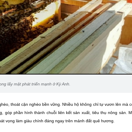
ong lấy mật phát triển mạnh ở Kỳ Anh.
nghèo, thoát cận nghèo bền vững. Nhiều hộ không chỉ tự vươn lên mà c
g, góp phần hình thành chuỗi liên kết sản xuất, tiêu thụ nông sản. 
hát vọng làm giàu chính đáng ngay trên mảnh đất quê hương.