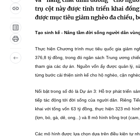
trụ cột này được tỉnh triển khai đồn
được mục tiêu giảm nghèo đa chiều, b
Tạo sinh kế - Nâng tầm đời sống người dân vùn
Thực hiện Chương trình mục tiêu quốc gia giảm ng
376,8 tỷ đồng, trong đó ngân sách Trung ương chiế
tham gia các dự án. Nguồn vốn ấy được quản lý, sử
từng bước cải thiện sinh kế cho hộ nghèo, cận nghèo
Nổi bật trong số đó là Dự án 3: Hỗ trợ phát triển sản
tiếp tác động tới đời sống của người dân. Riêng Tiể
khai với tổng vốn 63 tỷ đồng, thực hiện 323 mô hình
(lợn, bò, gà, dê, ong...) và 8 mô hình trồng trọt (ca
Các mô hình được lựa chọn dựa trên điều kiện tự nh