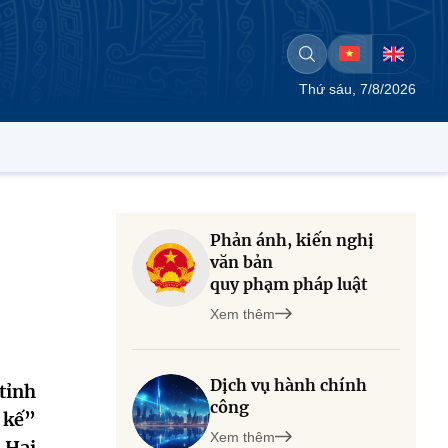
Thứ sáu, 7/8/2026
Phản ánh, kiến nghị
văn bản
quy phạm pháp luật
Xem thêm
Dịch vụ hành chính
tỉnh
công
 kế”
Xem thêm
 Hai