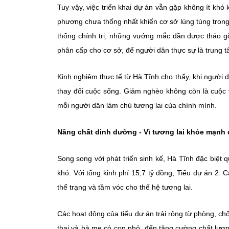
Tuy vậy, việc triển khai dự án vẫn gặp không ít khó
phương chưa thống nhất khiến cơ sở lúng túng trong t
thống chính trị, những vướng mắc dần được tháo gỡ
phân cấp cho cơ sở, để người dân thực sự là trung t
Kinh nghiệm thực tế từ Hà Tĩnh cho thấy, khi người dâ
thay đổi cuộc sống. Giảm nghèo không còn là cuộc 
mỗi người dân làm chủ tương lai của chính mình.
Nâng chất dinh dưỡng - Vì tương lai khỏe mạnh 
Song song với phát triển sinh kế, Hà Tĩnh đặc biệt
khó. Với tổng kinh phí 15,7 tỷ đồng, Tiểu dự án 2:
thể trạng và tầm vóc cho thế hệ tương lai.
Các hoạt động của tiểu dự án trải rộng từ phòng, c
thai và bà mẹ có con nhỏ, đến tăng cường chất lượ