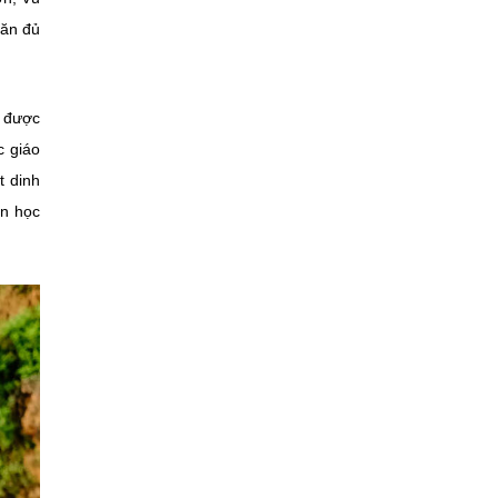
 ăn đủ
ẻ được
c giáo
t dinh
ăn học