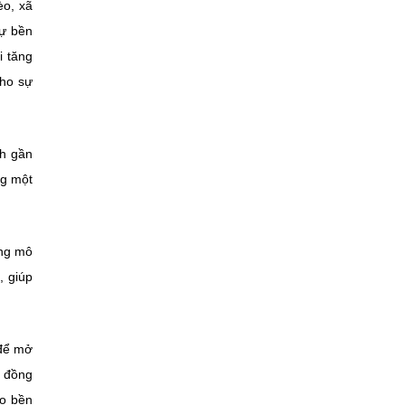
èo, xã
sự bền
i tăng
cho sự
nh gần
ng một
ững mô
, giúp
 để mở
c đồng
èo bền