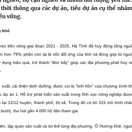
g thời thông qua các dự án, tiểu dự án cụ thể nhằm
ền vững.
g khó
hèo bền vững giai đoạn 2021 - 2025, Hà Tĩnh đã huy động tổng ngu
m hơn 79%, phần còn lại là vốn đối ứng của tỉnh và đóng góp từ ngư
 dụng hiệu quả, trở thành "đòn bẩy" giúp các địa phương phát huy nộ
.
 xuất, cải thiện dinh dưỡng, được coi là "linh hồn" của chương trình kh
u dự án 1: Hỗ trợ phát triển sản xuất trong lĩnh vực nông nghiệp được
 tại 12/12 huyện, thành phố, thị xã. Trong đó có tới 315 mô hình chă
m, bưởi), thu hút gần 4.000 hộ dân tham gia.
iên, tập quán sản xuất và lợi thế từng địa phương. Ở Hương Khê, ngư