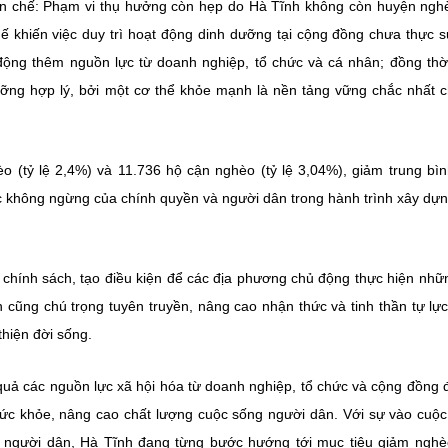
hạn chế: Phạm vi thụ hưởng còn hẹp do Hà Tĩnh không còn huyện ngh
hế khiến việc duy trì hoạt động dinh dưỡng tại cộng đồng chưa thực 
ộng thêm nguồn lực từ doanh nghiệp, tổ chức và cá nhân; đồng thờ
ỡng hợp lý, bởi một cơ thể khỏe mạnh là nền tảng vững chắc nhất 
 (tỷ lệ 2,4%) và 11.736 hộ cận nghèo (tỷ lệ 3,04%), giảm trung bì
 không ngừng của chính quyền và người dân trong hành trình xây dự
ế, chính sách, tạo điều kiện để các địa phương chủ động thực hiện nh
 cũng chú trọng tuyên truyền, nâng cao nhận thức và tinh thần tự lực
thiện đời sống.
quả các nguồn lực xã hội hóa từ doanh nghiệp, tổ chức và cộng đồng
ức khỏe, nâng cao chất lượng cuộc sống người dân. Với sự vào cuộ
ủa người dân, Hà Tĩnh đang từng bước hướng tới mục tiêu giảm ngh