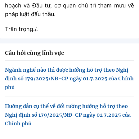
Chọn ngôn ngữ
hoạch và Đầu tư, cơ quan chủ trì tham mưu về
pháp luật đấu thầu.
Vietnamese
English
Trân trọng./.
BỘ KHOA HỌC VÀ CÔNG NGHỆ
Câu hỏi cùng lĩnh vực
MINISTRY OF SCIENCE AND TECHNOLOGY
Điều khoản sử dụng
Theo dõi MST:
Góp ý
Ngành nghề nào thì được hưởng hỗ trợ theo Nghị
định số 179/2025/NĐ-CP ngày 01.7.2025 của Chính
Cơ quan chủ quản: Bộ Khoa học và Công nghệ (MST)
phủ
Chịu trách nhiệm nội dung: Nguyễn Thị Hải Hằng
Giám đốc Trung tâm Truyền thông Khoa học và Công nghệ.
Hướng dẫn cụ thể về đối tưởng hưởng hỗ trợ theo
Liên hệ
Địa chỉ: Ban Biên tập Cổng TTĐT - 18 Nguyễn Du, TP. Hà Nội
Nghị định số 179/2025/NĐ-CP ngày 01.7.2025 của
Điện thoại: 024 3936 9506
Chính phủ
Email:
stc@mst.gov.vn
©2026 Bản quyền thuộc Bộ Khoa Học và Công Nghệ