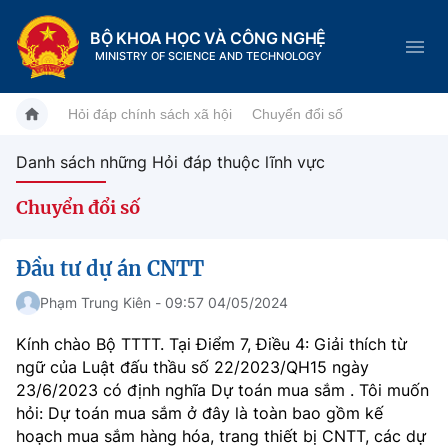
BỘ KHOA HỌC VÀ CÔNG NGHỆ
MINISTRY OF SCIENCE AND TECHNOLOGY
Hỏi đáp chính sách xã hội
Chuyển đổi số
Danh sách những Hỏi đáp thuộc lĩnh vực
Danh mục
Chuyển đổi số
Trang chủ
Đầu tư dự án CNTT
Giới thiệu
Phạm Trung Kiên - 09:57 04/05/2024
Chức năng nhiệm vụ
Tin tức sự kiện
Kính chào Bộ TTTT. Tại Điểm 7, Điều 4: Giải thích từ
ngữ của Luật đấu thầu số 22/2023/QH15 ngày
Dịch vụ công
Cơ cấu tổ chức
Khoa học và Công nghệ
23/6/2023 có định nghĩa Dự toán mua sắm . Tôi muốn
hỏi: Dự toán mua sắm ở đây là toàn bao gồm kế
Hệ thống văn bản
Lịch sử phát triển
Đổi mới sáng tạo
hoạch mua sắm hàng hóa, trang thiết bị CNTT, các dự