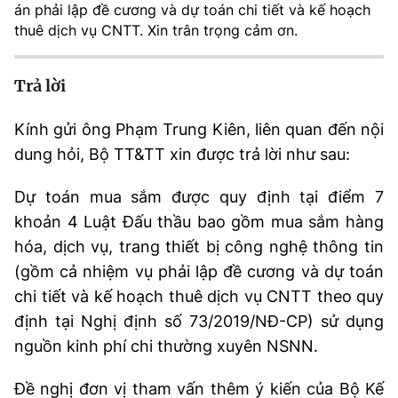
án phải lập đề cương và dự toán chi tiết và kế hoạch
MST IOFFICE
Văn bản QPPL
Sở Khoa học và Công nghệ
Chuyển đổi số
thuê dịch vụ CNTT. Xin trân trọng cảm ơn.
THỐNG KÊ
Văn bản chỉ đạo điều hành
Bưu chính, Viễn thông
Trả lời
Multimedia
Khoa học và Công nghệ
Lấy ý kiến người dân về dự thảo VBQPPL
Sở hữu trí tuệ
Kính gửi ông Phạm Trung Kiên, liên quan đến nội
THƯ ĐIỆN TỬ
Đổi mới sáng tạo
dung hỏi, Bộ TT&TT xin được trả lời như sau:
Tiêu chuẩn, đo lường, chất lượng
Khác
Chuyển đổi số
Dự toán mua sắm được quy định tại điểm 7
Năng lượng nguyên tử
Videos
khoản 4 Luật Đấu thầu bao gồm mua sắm hàng
Bưu chính, Viễn thông
Tin tổng hợp
hóa, dịch vụ, trang thiết bị công nghệ thông tin
Infographic
(gồm cả nhiệm vụ phải lập đề cương và dự toán
Sở hữu trí tuệ
Tin địa phương
Ảnh
chi tiết và kế hoạch thuê dịch vụ CNTT theo quy
định tại Nghị định số 73/2019/NĐ-CP) sử dụng
Tiêu chuẩn, đo lường, chất lượng
Voice
nguồn kinh phí chi thường xuyên NSNN.
Năng lượng nguyên tử
Nhiệm vụ trọng tâm
Đề nghị đơn vị tham vấn thêm ý kiến của Bộ Kế