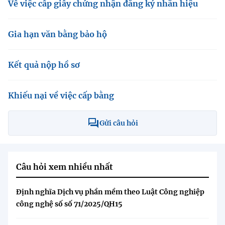
(Ghi rõ nguồn "https://mst.gov.vn" khi phát hành lại thông tin từ
Về việc cấp giấy chứng nhận đăng ký nhãn hiệu
website này)
Gia hạn văn bằng bảo hộ
Kết quả nộp hồ sơ
Khiếu nại về việc cấp bằng
Gửi câu hỏi
Câu hỏi xem nhiều nhất
Định nghĩa Dịch vụ phần mềm theo Luật Công nghiệp
công nghệ số số 71/2025/QH15