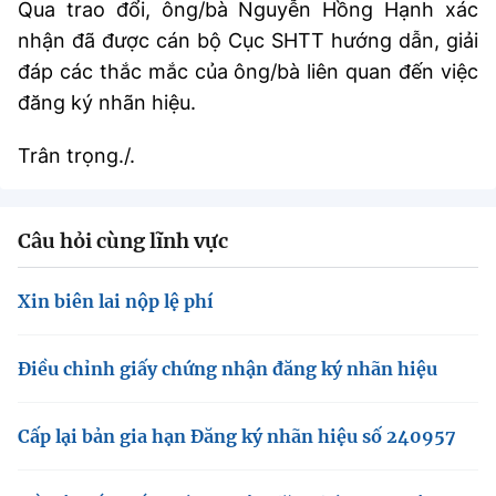
Qua trao đổi, ông/bà Nguyễn Hồng Hạnh xác
Chọn ngôn ngữ
nhận đã được cán bộ Cục SHTT hướng dẫn, giải
Vietnamese
English
đáp các thắc mắc của ông/bà liên quan đến việc
đăng ký nhãn hiệu.
Trân trọng./.
BỘ KHOA HỌC VÀ CÔNG NGHỆ
MINISTRY OF SCIENCE AND TECHNOLOGY
Điều khoản sử dụng
Theo dõi MST:
Góp ý
Câu hỏi cùng lĩnh vực
Cơ quan chủ quản: Bộ Khoa học và Công nghệ (MST)
Xin biên lai nộp lệ phí
Chịu trách nhiệm nội dung: Nguyễn Thị Hải Hằng
Giám đốc Trung tâm Truyền thông Khoa học và Công nghệ.
Điều chỉnh giấy chứng nhận đăng ký nhãn hiệu
Liên hệ
Địa chỉ: Ban Biên tập Cổng TTĐT - 18 Nguyễn Du, TP. Hà Nội
Điện thoại: 024 3936 9506
Cấp lại bản gia hạn Đăng ký nhãn hiệu số 240957
Email:
stc@mst.gov.vn
©2026 Bản quyền thuộc Bộ Khoa Học và Công Nghệ