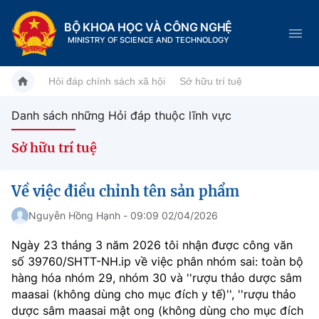
BỘ KHOA HỌC VÀ CÔNG NGHỆ
MINISTRY OF SCIENCE AND TECHNOLOGY
Hỏi đáp chính sách xã hội
Sở hữu trí tuệ
Danh sách những Hỏi đáp thuộc lĩnh vực
Danh mục
Sở hữu trí tuệ
Trang chủ
Về việc điều chỉnh tên sản phẩm
Giới thiệu
Nguyễn Hồng Hạnh - 09:09 02/04/2026
Chức năng nhiệm vụ
Tin tức sự kiện
Ngày 23 tháng 3 năm 2026 tôi nhận được công văn
số 39760/SHTT-NH.ip về việc phân nhóm sai: toàn bộ
Dịch vụ công
Cơ cấu tổ chức
Khoa học và Công nghệ
hàng hóa nhóm 29, nhóm 30 và ''rượu thảo dược sâm
maasai (không dùng cho mục đích y tế)'', ''rượu thảo
Hệ thống văn bản
Lịch sử phát triển
Đổi mới sáng tạo
dược sâm maasai mật ong (không dùng cho mục đích