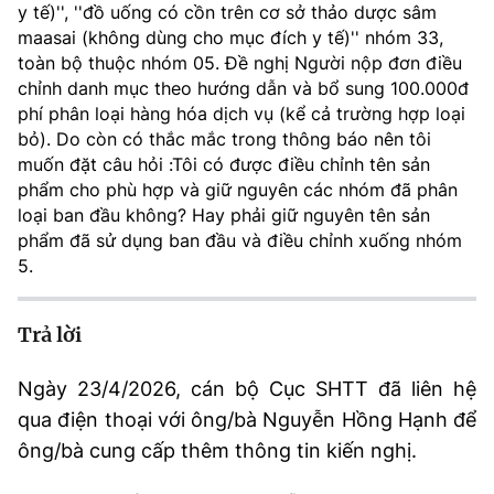
y tế)'', ''đồ uống có cồn trên cơ sở thảo dược sâm
MST IOFFICE
Văn bản QPPL
Sở Khoa học và Công nghệ
Chuyển đổi số
maasai (không dùng cho mục đích y tế)'' nhóm 33,
toàn bộ thuộc nhóm 05. Đề nghị Người nộp đơn điều
THỐNG KÊ
Văn bản chỉ đạo điều hành
chỉnh danh mục theo hướng dẫn và bổ sung 100.000đ
Bưu chính, Viễn thông
phí phân loại hàng hóa dịch vụ (kể cả trường hợp loại
Multimedia
Khoa học và Công nghệ
Lấy ý kiến người dân về dự thảo VBQPPL
bỏ). Do còn có thắc mắc trong thông báo nên tôi
Sở hữu trí tuệ
muốn đặt câu hỏi :Tôi có được điều chỉnh tên sản
THƯ ĐIỆN TỬ
Đổi mới sáng tạo
phẩm cho phù hợp và giữ nguyên các nhóm đã phân
Tiêu chuẩn, đo lường, chất lượng
loại ban đầu không? Hay phải giữ nguyên tên sản
Khác
Chuyển đổi số
phẩm đã sử dụng ban đầu và điều chỉnh xuống nhóm
Năng lượng nguyên tử
5.
Videos
Bưu chính, Viễn thông
Tin tổng hợp
Infographic
Trả lời
Sở hữu trí tuệ
Tin địa phương
Ảnh
Ngày 23/4/2026, cán bộ Cục SHTT đã liên hệ
Tiêu chuẩn, đo lường, chất lượng
Voice
qua điện thoại với ông/bà Nguyễn Hồng Hạnh để
ông/bà cung cấp thêm thông tin kiến nghị.
Năng lượng nguyên tử
Nhiệm vụ trọng tâm