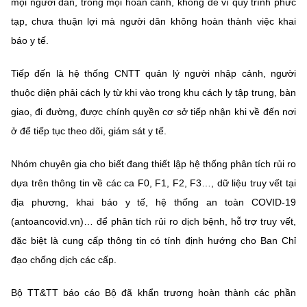
mọi người dân, trong mọi hoàn cảnh, không để vì quy trình phức
(Ghi rõ nguồn "https://mst.gov.vn" khi phát hành lại thông tin từ
website này)
tạp, chưa thuận lợi mà người dân không hoàn thành việc khai
báo y tế.
Tiếp đến là hệ thống CNTT quản lý người nhập cảnh, người
thuộc diện phải cách ly từ khi vào trong khu cách ly tập trung, bàn
giao, đi đường, được chính quyền cơ sở tiếp nhận khi về đến nơi
ở để tiếp tục theo dõi, giám sát y tế.
Nhóm chuyên gia cho biết đang thiết lập hệ thống phân tích rủi ro
dựa trên thông tin về các ca F0, F1, F2, F3…, dữ liệu truy vết tại
địa phương, khai báo y tế, hệ thống an toàn COVID-19
(antoancovid.vn)… để phân tích rủi ro dịch bệnh, hỗ trợ truy vết,
đặc biệt là cung cấp thông tin có tính định hướng cho Ban Chỉ
đạo chống dịch các cấp.
Bộ TT&TT báo cáo Bộ đã khẩn trương hoàn thành các phần