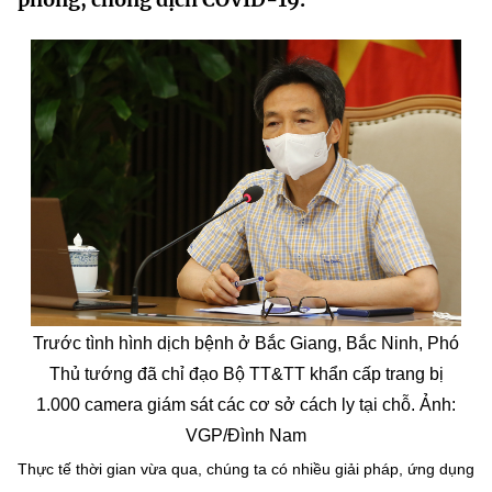
MST IOFFICE
Văn bản QPPL
Sở Khoa học và Công nghệ
Chuyển đổi số
THỐNG KÊ
Văn bản chỉ đạo điều hành
Bưu chính, Viễn thông
Multimedia
Khoa học và Công nghệ
Lấy ý kiến người dân về dự thảo VBQPPL
Sở hữu trí tuệ
THƯ ĐIỆN TỬ
Đổi mới sáng tạo
Tiêu chuẩn, đo lường, chất lượng
Khác
Chuyển đổi số
Năng lượng nguyên tử
Videos
Bưu chính, Viễn thông
Tin tổng hợp
Infographic
Sở hữu trí tuệ
Trước tình hình dịch bệnh ở Bắc Giang, Bắc Ninh, Phó
Tin địa phương
Ảnh
Thủ tướng đã chỉ đạo Bộ TT&TT khẩn cấp trang bị
Tiêu chuẩn, đo lường, chất lượng
1.000 camera giám sát các cơ sở cách ly tại chỗ. Ảnh:
Voice
VGP/Đình Nam
Năng lượng nguyên tử
Nhiệm vụ trọng tâm
Thực tế thời gian vừa qua, chúng ta có nhiều giải pháp, ứng dụng