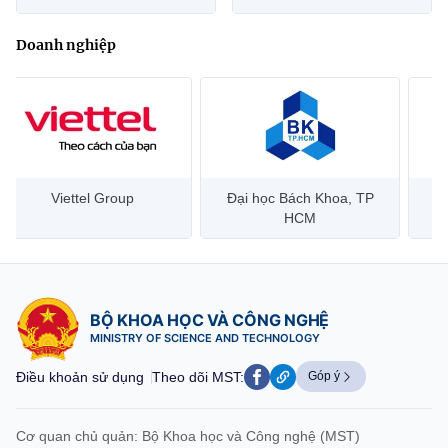
Doanh nghiệp
Đại học Bách Khoa, TP
Bưu điện Việt Nam –
Công
HCM
Vietnam Post
BỘ KHOA HỌC VÀ CÔNG NGHỆ
MINISTRY OF SCIENCE AND TECHNOLOGY
Điều khoản sử dụng
Theo dõi MST:
Góp ý
Cơ quan chủ quản: Bộ Khoa học và Công nghệ (MST)