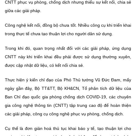
CNTT phục vụ phòng, chống dịch nhưng thiếu sự kết nối, chia sẻ
Chọn ngôn ngữ
giữa các giải pháp.
Vietnamese
English
Công nghệ kết nối, đồng bộ chưa tốt. Nhiều công cụ khi triển khai
trong thực tế chưa tạo thuận lợi cho người dân sử dụng.
BỘ KHOA HỌC VÀ CÔNG NGHỆ
Trong khi đó, quan trọng nhất đối với các giải pháp, ứng dụng
MINISTRY OF SCIENCE AND TECHNOLOGY
CNTT này khi triển khai đều phải được sử dụng thường xuyên,
Điều khoản sử dụng
Theo dõi MST:
Góp ý
được cập nhật dữ liệu, có kết nối chia sẻ.
Thực hiện ý kiến chỉ đạo của Phó Thủ tướng Vũ Đức Đam, mấy
Cơ quan chủ quản: Bộ Khoa học và Công nghệ (MST)
ngày gần đây, Bộ TT&TT, Bộ KH&CN, Tổ phân tích dữ liệu của
Chịu trách nhiệm nội dung: Nguyễn Thị Hải Hằng
Ban Chỉ đạo quốc gia phòng chống dịch COVID-19, các chuyên
Giám đốc Trung tâm Truyền thông Khoa học và Công nghệ.
Liên hệ
gia công nghệ thông tin (CNTT) tập trung cao độ để hoàn thiện
Địa chỉ: Ban Biên tập Cổng TTĐT - 18 Nguyễn Du, TP. Hà Nội
các giải pháp, công cụ công nghệ phục vụ phòng, chống dịch.
Điện thoại: 024 3936 9506
Email:
stc@mst.gov.vn
Cụ thể là đơn giản hoá thủ tục khai báo y tế, tạo thuận lợi cho
©2026 Bản quyền thuộc Bộ Khoa Học và Công Nghệ