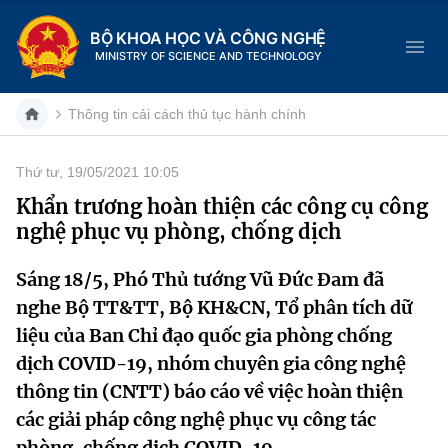
BỘ KHOA HỌC VÀ CÔNG NGHỆ
MINISTRY OF SCIENCE AND TECHNOLOGY
Thông tin cải cách thủ tục hành chính
Thứ tư, 19/05/2021 10:05
Danh mục
Khẩn trương hoàn thiện các công cụ công
nghệ phục vụ phòng, chống dịch
Trang chủ
Sáng 18/5, Phó Thủ tướng Vũ Đức Đam đã
Giới thiệu
nghe Bộ TT&TT, Bộ KH&CN, Tổ phân tích dữ
Chức năng nhiệm vụ
Tin tức sự kiện
liệu của Ban Chỉ đạo quốc gia phòng chống
dịch COVID-19, nhóm chuyên gia công nghệ
Dịch vụ công
Cơ cấu tổ chức
Khoa học và Công nghệ
thông tin (CNTT) báo cáo về việc hoàn thiện
các giải pháp công nghệ phục vụ công tác
Hệ thống văn bản
Lịch sử phát triển
Đổi mới sáng tạo
phòng, chống dịch COVID-19.