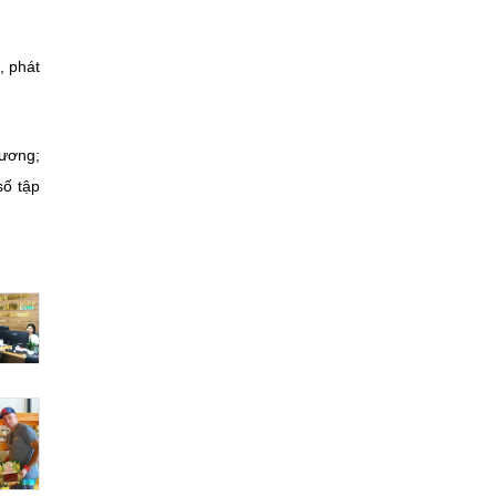
, phát
dương;
số tập