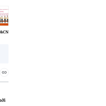
H&CN
hởi