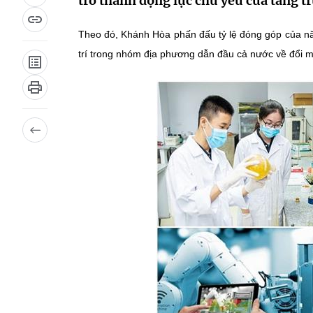
trở thành động lực chủ yếu của tăng t
Theo đó, Khánh Hòa phấn đấu tỷ lệ đóng góp của nă
trí trong nhóm địa phương dẫn đầu cả nước về đổi mớ