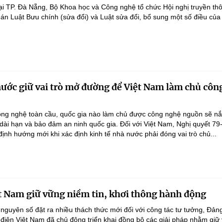
ại TP. Đà Nẵng, Bộ Khoa học và Công nghệ tổ chức Hội nghị truyền th
 án Luật Bưu chính (sửa đổi) và Luật sửa đổi, bổ sung một số điều của
nước giữ vai trò mở đường để Việt Nam làm chủ côn
ông nghệ toàn cầu, quốc gia nào làm chủ được công nghệ nguồn sẽ n
 dài hạn và bảo đảm an ninh quốc gia. Đối với Việt Nam, Nghị quyết 79
nh hướng mới khi xác định kinh tế nhà nước phải đóng vai trò chủ...
t Nam giữ vững niềm tin, khơi thông hành động
 nguyên số đặt ra nhiều thách thức mới đối với công tác tư tưởng, Đản
điện Việt Nam đã chủ động triển khai đồng bộ các giải pháp nhằm giữ