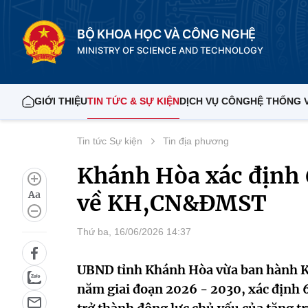
BỘ KHOA HỌC VÀ CÔNG NGHỆ
MINISTRY OF SCIENCE AND TECHNOLOGY
GIỚI THIỆU
TIN TỨC & SỰ KIỆN
DỊCH VỤ CÔNG
HỆ THỐNG 
Tin tức Sự kiện
Tin địa phương
Khánh Hòa xác định
Aa
về KH,CN&ĐMST
Thứ ba, 16/06/2026 14:37
UBND tỉnh Khánh Hòa vừa ban hành Kế
năm giai đoạn 2026 - 2030, xác đị