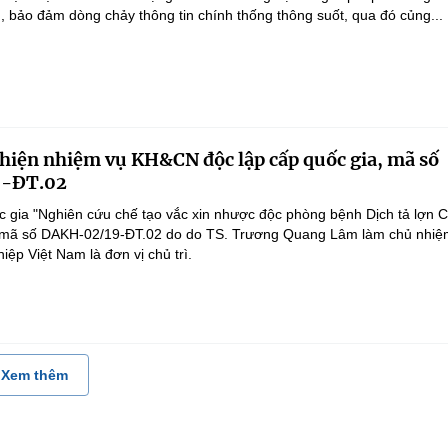
g, bảo đảm dòng chảy thông tin chính thống thông suốt, qua đó củng...
 hiện nhiệm vụ KH&CN độc lập cấp quốc gia, mã số
-ĐT.02
 gia "Nghiên cứu chế tạo vắc xin nhược độc phòng bệnh Dịch tả lợn 
", mã số DAKH-02/19-ĐT.02 do do TS. Trương Quang Lâm làm chủ nhiệ
ệp Việt Nam là đơn vị chủ trì.
Xem thêm