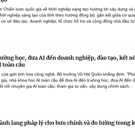
n Chiến lược quốc gia về khởi nghiệp sáng tạo hướng tới xây dựng và 
 khởi nghiệp sáng tạo của tỉnh theo hướng đồng bộ, gắn kết giữa cơ qu
 cơ sở đào tạo, doanh nghiệp, tổ chức hỗ trợ và cộng đồng nhà đầu tư;
rường học, đưa AI đến doanh nghiệp, đào tạo, kết n
I toàn cầu
 của giới tinh hoa công nghệ, Bộ trưởng Vũ Hải Quân khẳng định: "Phá
n gia, nhà khoa học AI toàn cầu để đưa AI đến trường học; đưa AI đến 
ết nối chuyên gia AI toàn cầu; tham gia tư vấn, xây dựng chính sách...
ành lang pháp lý cho bưu chính và đo lường trong 