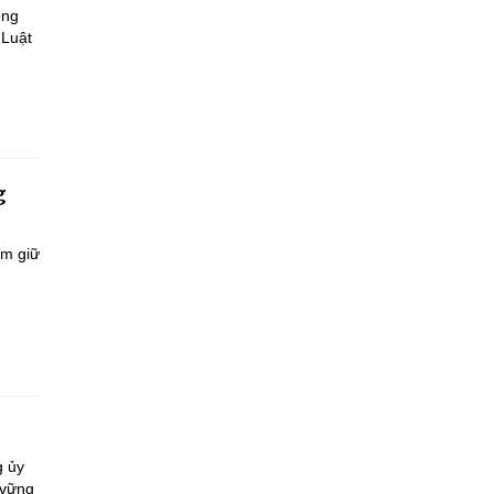
ông
 Luật
g
ắm giữ
-
g ủy
 vững