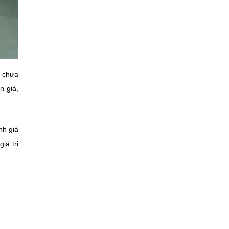
à chưa
n giá,
nh giá
iá trị