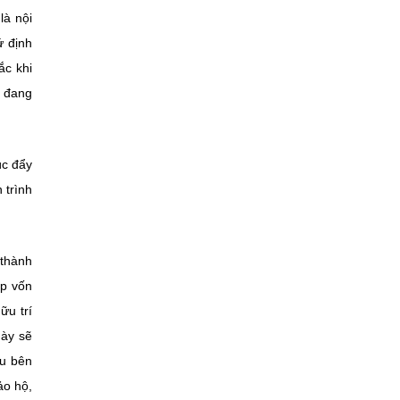
là nội
ứ định
ắc khi
c đang
úc đẩy
 trình
 thành
óp vốn
ữu trí
này sẽ
ầu bên
ảo hộ,