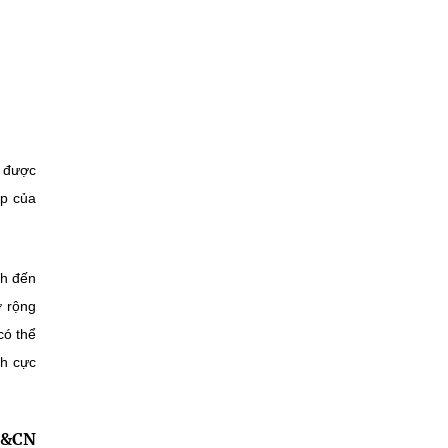
ỉ được
áp của
nh đến
ở rộng
có thể
ch cực
H&CN