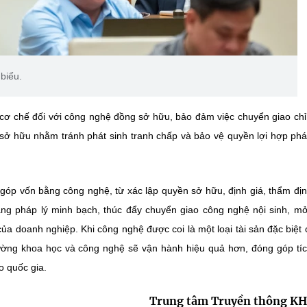
biểu.
rõ cơ chế đối với công nghệ đồng sở hữu, bảo đảm việc chuyển giao ch
g sở hữu nhằm tránh phát sinh tranh chấp và bảo vệ quyền lợi hợp ph
ế góp vốn bằng công nghệ, từ xác lập quyền sở hữu, định giá, thẩm đị
ng pháp lý minh bạch, thúc đẩy chuyển giao công nghệ nội sinh, m
ủa doanh nghiệp. Khi công nghệ được coi là một loại tài sản đặc biệt 
ường khoa học và công nghệ sẽ vận hành hiệu quả hơn, đóng góp tí
o quốc gia.
Trung tâm Truyền thông K