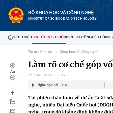
BỘ KHOA HỌC VÀ CÔNG NGHỆ
MINISTRY OF SCIENCE AND TECHNOLOGY
GIỚI THIỆU
TIN TỨC & SỰ KIỆN
DỊCH VỤ CÔNG
HỆ THỐNG 
Tin tức Sự kiện
Khoa học và Công nghệ
Làm rõ cơ chế góp v
Aa
Thứ hai, 24/11/2025 17:26
3:04
Nghe đọc bài
Tại phiên thảo luận về dự án Luật sử
nghệ, nhiều Đại biểu Quốc hội (ĐBQH
nghệ, trong đó khẳng định không đượ