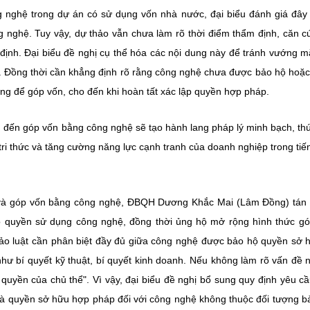
g nghệ trong dự án có sử dụng vốn nhà nước, đại biểu đánh giá đây 
g nghệ. Tuy vậy, dự thảo vẫn chưa làm rõ thời điểm thẩm định, căn c
định. Đại biểu đề nghị cụ thể hóa các nội dung này để tránh vướng m
ông. Đồng thời cần khẳng định rõ rằng công nghệ chưa được bảo hộ hoặ
g để góp vốn, cho đến khi hoàn tất xác lập quyền hợp pháp.
an đến góp vốn bằng công nghệ sẽ tạo hành lang pháp lý minh bạch, th
ri thức và tăng cường năng lực cạnh tranh của doanh nghiệp trong tiến
 và góp vốn bằng công nghệ, ĐBQH Dương Khắc Mai (Lâm Đồng) tán
ó quyền sử dụng công nghệ, đồng thời ủng hộ mở rộng hình thức g
hảo luật cần phân biệt đầy đủ giữa công nghệ được bảo hộ quyền sở h
hư bí quyết kỹ thuật, bí quyết kinh doanh. Nếu không làm rõ vấn đề 
 quyền của chủ thể". Vì vậy, đại biểu đề nghị bổ sung quy định yêu c
 và quyền sở hữu hợp pháp đối với công nghệ không thuộc đối tượng b