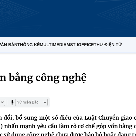
VĂN BẢN
THỐNG KÊ
MULTIMEDIA
MST IOFFICE
THƯ ĐIỆN TỬ
ốn bằng công nghệ
a đổi, bổ sung một số điều của Luật Chuyển giao 
) nhấn mạnh yêu cầu làm rõ cơ chế góp vốn bằng 
c sử dụng công nghệ chưa được bảo hộ hoặc đang t