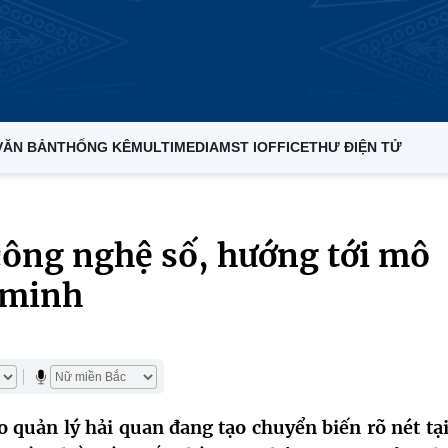
VĂN BẢN
THỐNG KÊ
MULTIMEDIA
MST IOFFICE
THƯ ĐIỆN TỬ
công nghệ số, hướng tới mô
 minh
quản lý hải quan đang tạo chuyển biến rõ nét tại