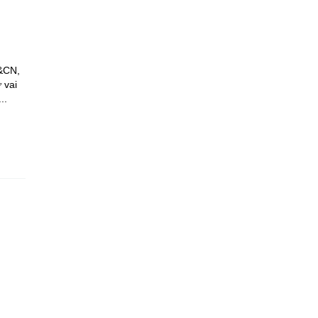
H&CN,
 vai
..