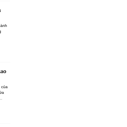
h
hành
g
iao
n của
sửa
..