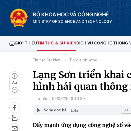
BỘ KHOA HỌC VÀ CÔNG NGHỆ
MINISTRY OF SCIENCE AND TECHNOLOGY
GIỚI THIỆU
TIN TỨC & SỰ KIỆN
DỊCH VỤ CÔNG
HỆ THỐNG 
Tin tức Sự kiện
Tin địa phương
Lạng Sơn triển khai 
Aa
hình hải quan thông
Thứ năm, 09/07/2026 10:30
1:42
Nghe đọc bài
Đẩy mạnh ứng dụng công nghệ số vào 