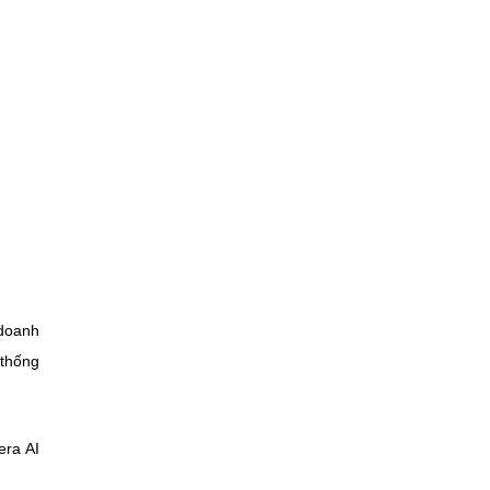
 doanh
 thống
era AI