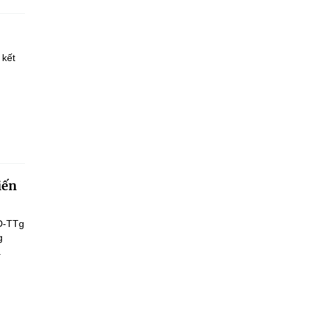
 kết
iến
Đ-TTg
g
.