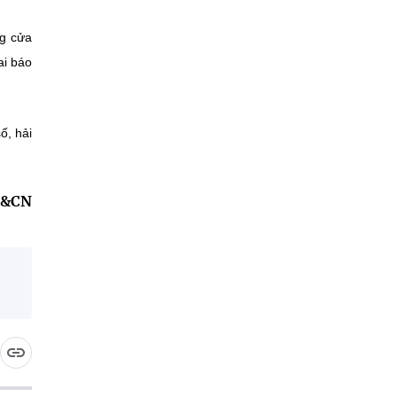
ng cửa
ai báo
ố, hải
H&CN