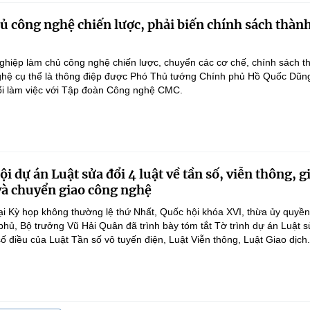
 công nghệ chiến lược, phải biến chính sách thàn
hiệp làm chủ công nghệ chiến lược, chuyển các cơ chế, chính sách t
hệ cụ thể là thông điệp được Phó Thủ tướng Chính phủ Hồ Quốc Dũn
ổi làm việc với Tập đoàn Công nghệ CMC.
i dự án Luật sửa đổi 4 luật về tần số, viễn thông, g
 và chuyển giao công nghệ
ại Kỳ họp không thường lệ thứ Nhất, Quốc hội khóa XVI, thừa ủy quyề
hủ, Bộ trưởng Vũ Hải Quân đã trình bày tóm tắt Tờ trình dự án Luật 
ố điều của Luật Tần số vô tuyến điện, Luật Viễn thông, Luật Giao dịch.