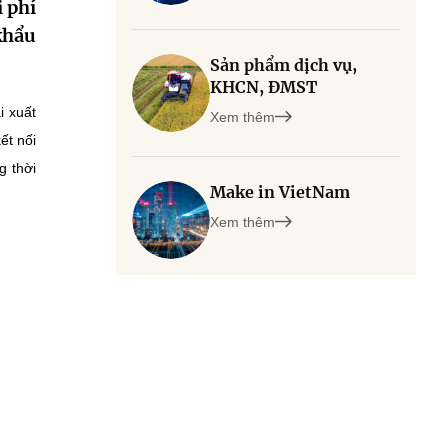
 phí
khẩu
Sản phẩm dịch vụ,
KHCN, ĐMST
i xuất
Xem thêm
ết nối
g thời
Make in VietNam
Xem thêm