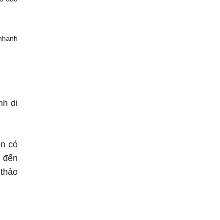
 nhanh
nh di
ện có
3 đến
 thảo