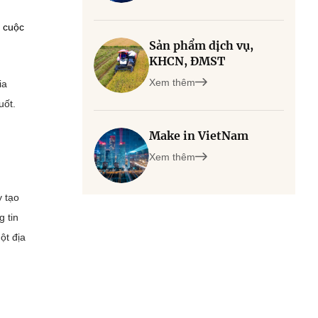
g cuộc
Sản phẩm dịch vụ,
KHCN, ĐMST
Xem thêm
ia
uốt.
Make in VietNam
Xem thêm
y tạo
 tin
ột địa