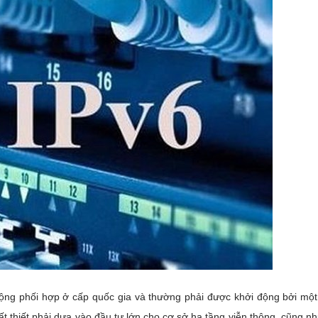
động phối hợp ở cấp quốc gia và thường phải được khởi động bởi mộ
ất thiết phải dựa vào đầu tư lớn cho cơ sở hạ tầng viễn thông, cũng n