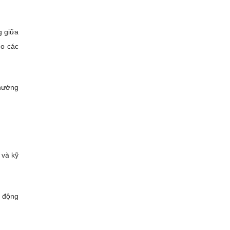
g giữa
ho các
 hướng
 và kỹ
à động