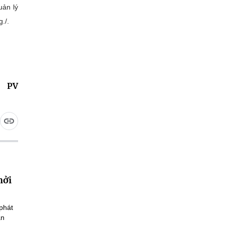
uản lý
./.
PV
hởi
phát
an