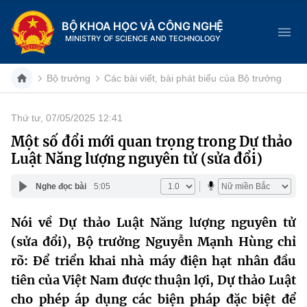
BỘ KHOA HỌC VÀ CÔNG NGHỆ
MINISTRY OF SCIENCE AND TECHNOLOGY
Bộ trưởng
Các bài viết, bài phát biểu của Bộ trưởng
Thứ tư, 07/05/2025 12:41
Danh mục
Một số đổi mới quan trọng trong Dự thảo
Luật Năng lượng nguyên tử (sửa đổi)
Trang chủ
Nghe đọc bài
5:05
Giới thiệu
Nói về Dự thảo Luật Năng lượng nguyên tử
Chức năng nhiệm vụ
Tin tức sự kiện
(sửa đổi), Bộ trưởng Nguyễn Mạnh Hùng chỉ
Dịch vụ công
rõ: Để triển khai nhà máy điện hạt nhân đầu
Cơ cấu tổ chức
Khoa học và Công nghệ
tiên của Việt Nam được thuận lợi, Dự thảo Luật
Hệ thống văn bản
Lịch sử phát triển
Đổi mới sáng tạo
cho phép áp dụng các biện pháp đặc biệt để