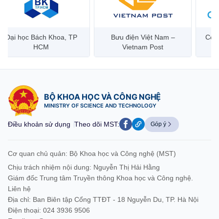
Bưu điện Việt Nam –
Công ty Cổ phần Hạ tầng
Hanoi 
Vietnam Post
Viễn Thông CMC
BỘ KHOA HỌC VÀ CÔNG NGHỆ
MINISTRY OF SCIENCE AND TECHNOLOGY
Điều khoản sử dụng
Theo dõi MST:
Góp ý
Cơ quan chủ quản: Bộ Khoa học và Công nghệ (MST)
Chịu trách nhiệm nội dung: Nguyễn Thị Hải Hằng
Giám đốc Trung tâm Truyền thông Khoa học và Công nghệ.
Liên hệ
Địa chỉ: Ban Biên tập Cổng TTĐT - 18 Nguyễn Du, TP. Hà Nội
Điện thoại: 024 3936 9506