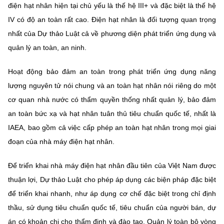
(Ghi rõ nguồn "https://mst.gov.vn" khi phát hành lại thông tin từ
điện hạt nhân hiện tại chủ yếu là thế hệ III+ và đặc biệt là thế hệ
website này)
IV có độ an toàn rất cao. Điện hạt nhân là đối tượng quan trọng
nhất của Dự thảo Luật cả về phương diện phát triển ứng dụng và
quản lý an toàn, an ninh.
Hoạt động bảo đảm an toàn trong phát triển ứng dụng năng
lượng nguyên tử nói chung và an toàn hạt nhân nói riêng do một
cơ quan nhà nước có thẩm quyền thống nhất quản lý, bảo đảm
an toàn bức xạ và hạt nhân tuân thủ tiêu chuẩn quốc tế, nhất là
IAEA, bao gồm cả việc cấp phép an toàn hạt nhân trong mọi giai
đoạn của nhà máy điện hạt nhân.
Để triển khai nhà máy điện hạt nhân đầu tiên của Việt Nam được
thuận lợi, Dự thảo Luật cho phép áp dụng các biện pháp đặc biệt
để triển khai nhanh, như áp dụng cơ chế đặc biệt trong chỉ định
thầu, sử dụng tiêu chuẩn quốc tế, tiêu chuẩn của người bán, dự
án có khoản chi cho thẩm định và đào tạo. Quản lý toàn bộ vòng