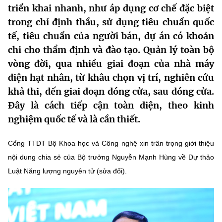
triển khai nhanh, như áp dụng cơ chế đặc biệt
MST IOFFICE
Văn bản QPPL
Sở Khoa học và Công nghệ
Chuyển đổi số
trong chỉ định thầu, sử dụng tiêu chuẩn quốc
THỐNG KÊ
tế, tiêu chuẩn của người bán, dự án có khoản
Văn bản chỉ đạo điều hành
Bưu chính, Viễn thông
chi cho thẩm định và đào tạo. Quản lý toàn bộ
Multimedia
Khoa học và Công nghệ
Lấy ý kiến người dân về dự thảo VBQPPL
vòng đời, qua nhiều giai đoạn của nhà máy
Sở hữu trí tuệ
điện hạt nhân, từ khâu chọn vị trí, nghiên cứu
THƯ ĐIỆN TỬ
Đổi mới sáng tạo
Tiêu chuẩn, đo lường, chất lượng
khả thi, đến giai đoạn đóng cửa, sau đóng cửa.
Khác
Đây là cách tiếp cận toàn diện, theo kinh
Chuyển đổi số
Năng lượng nguyên tử
nghiệm quốc tế và là cần thiết.
Videos
Bưu chính, Viễn thông
Tin tổng hợp
Infographic
Cổng TTĐT Bộ Khoa học và Công nghệ xin trân trọng giới thiệu
Sở hữu trí tuệ
nội dung chia sẻ của Bộ trưởng Nguyễn Mạnh Hùng về Dự thảo
Tin địa phương
Ảnh
Luật Năng lượng nguyên tử (sửa đổi).
Tiêu chuẩn, đo lường, chất lượng
Voice
Năng lượng nguyên tử
Nhiệm vụ trọng tâm