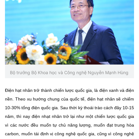
Chọn ngôn ngữ
Vietnamese
English
BỘ KHOA HỌC VÀ CÔNG NGHỆ
MINISTRY OF SCIENCE AND TECHNOLOGY
Điều khoản sử dụng
Theo dõi MST:
Góp ý
Bộ trưởng Bộ Khoa học và Công nghệ Nguyễn Mạnh Hùng
Cơ quan chủ quản: Bộ Khoa học và Công nghệ (MST)
Điện hạt nhân trở thành chiến lược quốc gia, là điện xanh và điện
Chịu trách nhiệm nội dung: Nguyễn Thị Hải Hằng
nền. Theo xu hướng chung của quốc tế, điện hạt nhân sẽ chiếm
Giám đốc Trung tâm Truyền thông Khoa học và Công nghệ.
Liên hệ
10-30% tổng điện quốc gia. Sau thời kỳ thoái trào cách đây 10-15
Địa chỉ: Ban Biên tập Cổng TTĐT - 18 Nguyễn Du, TP. Hà Nội
năm, thì nay điện nhạt nhân trở lại như một chiến lược quốc gia
Điện thoại: 024 3936 9506
vì các nước đều muốn tự chủ năng lượng, muốn đạt trung hòa
Email:
stc@mst.gov.vn
©2026 Bản quyền thuộc Bộ Khoa Học và Công Nghệ
carbon, muốn tái định vị công nghệ quốc gia, cũng vì công nghệ