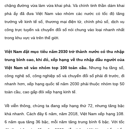
(Ghi rõ nguồn "https://mst.gov.vn" khi phát hành lại thông tin từ
chặng đường vừa làm vừa khai phá. Và chính tinh thần dám khai
website này)
phá ấy đã đưa Việt Nam vào nhóm các nước có tốc độ tăng
trưởng về kinh tế số, thương mại điện tử, chính phủ số, dịch vụ
công trực tuyến và chuyển đổi số nói chung vào loại nhanh nhất
trong khu vực và trên thế giới.
Việt Nam đặt mục tiêu năm 2030 trở thành nước có thu nhập
trung bình cao, khi đó, xếp hạng về thu nhập đầu người của
Việt Nam sẽ vào nhóm top 100 toàn cầu.
Nhưng hạ tầng số,
công nghệ số, công nghiệp số và chuyển đổi số phải đi trước, đi
nhanh hơn, xếp hạng quốc tế năm 2030 phải thuộc nhóm top 50
toàn cầu, cao gấp đôi xếp hạng kinh tế.
Về viễn thông, chúng ta đang xếp hạng thứ 72, nhưng tăng bậc
khá nhanh. Cách đây 6 năm, năm 2018, Việt Nam xếp hạng 108.
6 năm qua tăng 36 bậc, mỗi năm tăng trung bình 6 bậc. Với tốc