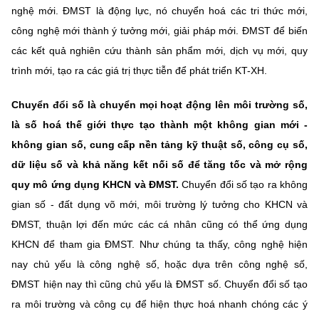
nghệ mới. ĐMST là động lực, nó chuyển hoá các tri thức mới,
công nghệ mới thành ý tưởng mới, giải pháp mới. ĐMST để biến
các kết quả nghiên cứu thành sản phẩm mới, dịch vụ mới, quy
trình mới, tạo ra các giá trị thực tiễn để phát triển KT-XH.
Chuyển đổi số là chuyển mọi hoạt động lên môi trường số,
là số hoá thế giới thực tạo thành một không gian mới -
không gian số, cung cấp nền tảng kỹ thuật số, công cụ số,
dữ liệu số và khả năng kết nối số để tăng tốc và mở rộng
quy mô ứng dụng KHCN và ĐMST.
Chuyển đổi số tạo ra không
gian số - đất dụng võ mới, môi trường lý tưởng cho KHCN và
ĐMST, thuận lợi đến mức các cá nhân cũng có thể ứng dụng
KHCN để tham gia ĐMST. Như chúng ta thấy, công nghệ hiện
nay chủ yếu là công nghệ số, hoặc dựa trên công nghệ số,
ĐMST hiện nay thì cũng chủ yếu là ĐMST số. Chuyển đổi số tạo
ra môi trường và công cụ để hiện thực hoá nhanh chóng các ý