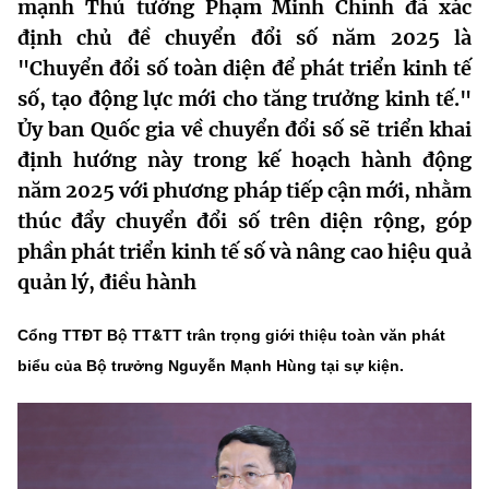
mạnh Thủ tướng Phạm Minh Chính đã xác
MST IOFFICE
Văn bản QPPL
Sở Khoa học và Công nghệ
Chuyển đổi số
định chủ đề chuyển đổi số năm 2025 là
"Chuyển đổi số toàn diện để phát triển kinh tế
THỐNG KÊ
Văn bản chỉ đạo điều hành
Bưu chính, Viễn thông
số, tạo động lực mới cho tăng trưởng kinh tế."
Multimedia
Ủy ban Quốc gia về chuyển đổi số sẽ triển khai
Khoa học và Công nghệ
Lấy ý kiến người dân về dự thảo VBQPPL
Sở hữu trí tuệ
định hướng này trong kế hoạch hành động
THƯ ĐIỆN TỬ
Đổi mới sáng tạo
năm 2025 với phương pháp tiếp cận mới, nhằm
Tiêu chuẩn, đo lường, chất lượng
thúc đẩy chuyển đổi số trên diện rộng, góp
Khác
Chuyển đổi số
Năng lượng nguyên tử
phần phát triển kinh tế số và nâng cao hiệu quả
Videos
quản lý, điều hành
Bưu chính, Viễn thông
Tin tổng hợp
Infographic
Cổng TTĐT Bộ TT&TT trân trọng giới thiệu toàn văn phát
Sở hữu trí tuệ
Tin địa phương
Ảnh
biểu của Bộ trưởng Nguyễn Mạnh Hùng tại sự kiện.
Tiêu chuẩn, đo lường, chất lượng
Voice
Năng lượng nguyên tử
Nhiệm vụ trọng tâm