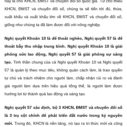
này là cho KHCN, ĐMST và chuyển đổi số quốc gia. Từ chỗ thiếu
KHCN, ĐMST và chuyển đổi số, chúng ta sẽ tiến tới đủ, thừa,
xuất khẩu và xuất khẩu lớn về KHCN, ĐMST và chuyển đổi số,
giống như chúng ta đã làm được đối với nông nghiệp.
Nghị quyết Khoán 10 là để thoát nghèo, Nghị quyết 57 là để
thoát bẫy thu nhập trung bình. Nghị quyết Khoán 10 là giải
phóng sức lao động, Nghị quyết 57 là giải phóng sự sáng
tạo.
Tinh thần chung của cả Nghị quyết Khoán 10 và Nghị quyết
57 là quản lý theo mục tiêu, không quản cách làm, là trao quyền
tự chủ và trách nhiệm cho người làm, chấp nhận rủi ro và đánh
giá người làm dựa trên hiệu quả tổng thể, là người làm được
hưởng lợi từ thành quả lao động và sáng tạo.
Nghị quyết 57 xác định, bộ 3 KHCN, ĐMST và chuyển đổi số
là 3 trụ cột chính để phát triển đất nước trong kỷ nguyên
mới.
Trong đó, KHCN là nền tảng, nó tạo ra tri thức mới và công