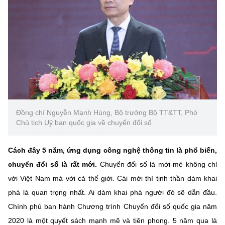
Chọn ngôn ngữ
Vietnamese
English
BỘ KHOA HỌC VÀ CÔNG NGHỆ
MINISTRY OF SCIENCE AND TECHNOLOGY
Điều khoản sử dụng
Theo dõi MST:
Góp ý
Đồng chí Nguyễn Mạnh Hùng, Bộ trưởng Bộ TT&TT, Phó
Chủ tịch Uỷ ban quốc gia về chuyển đổi số
Cơ quan chủ quản: Bộ Khoa học và Công nghệ (MST)
Chịu trách nhiệm nội dung: Nguyễn Thị Hải Hằng
Cách đây 5 năm, ứng dụng công nghệ thông tin là phổ biến,
Giám đốc Trung tâm Truyền thông Khoa học và Công nghệ.
chuyển đổi số là rất mới.
Chuyển đổi số là mới mẻ không chỉ
Liên hệ
với Việt Nam mà với cả thế giới. Cái mới thì tinh thần dám khai
Địa chỉ: Ban Biên tập Cổng TTĐT - 18 Nguyễn Du, TP. Hà Nội
phá là quan trọng nhất. Ai dám khai phá người đó sẽ dẫn đầu.
Điện thoại: 024 3936 9506
Email:
stc@mst.gov.vn
Chính phủ ban hành Chương trình Chuyển đổi số quốc gia năm
©2026 Bản quyền thuộc Bộ Khoa Học và Công Nghệ
2020 là một quyết sách mạnh mẽ và tiên phong. 5 năm qua là