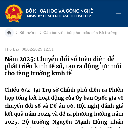
BỘ KHOA HỌC VÀ CÔNG NGHỆ
MINISTRY OF SCIENCE AND TECHNOLOGY
Bộ trưởng
Các bài viết, bài phát biểu của Bộ trưởng
Thứ bảy, 08/02/2025 12:31
Danh mục
Năm 2025: Chuyển đổi số toàn diện để
phát triển kinh tế số, tạo ra động lực mới
Trang chủ
cho tăng trưởng kinh tế
Giới thiệu
Chiều 6/2, tại Trụ sở Chính phủ diễn ra Phiên
Chức năng nhiệm vụ
Tin tức sự kiện
họp tổng kết hoạt động của Ủy ban Quốc gia về
chuyển đổi số và Đề án 06. Hội nghị đánh giá
Dịch vụ công
Cơ cấu tổ chức
Khoa học và Công nghệ
kết quả năm 2024 và đề ra phương hướng năm
Hệ thống văn bản
2025. Bộ trưởng Nguyễn Mạnh Hùng nhấn
Lịch sử phát triển
Đổi mới sáng tạo