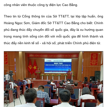
công nhân viên thuộc công ty điện lực Cao Bằng.
MST IOFFICE
Văn bản QPPL
Sở Khoa học và Công nghệ
Chuyển đổi số
THỐNG KÊ
Theo tin từ Cổng thông tin của Sở TT&TT, tại lớp tập huấn, ông
Văn bản chỉ đạo điều hành
Bưu chính, Viễn thông
Hoàng Ngọc Sơn, Giám đốc Sở TT&TT Cao Bằng cho biết: Chính
Multimedia
Khoa học và Công nghệ
Lấy ý kiến người dân về dự thảo VBQPPL
phủ đang thúc đẩy chuyển đổi số quốc gia, đây là xu hướng quan
Sở hữu trí tuệ
trọng mang tính sống còn đối với mỗi quốc gia để hình thành và
THƯ ĐIỆN TỬ
Đổi mới sáng tạo
Tiêu chuẩn, đo lường, chất lượng
thúc đẩy nền kinh tế số - xã hội số; phát triển Chính phủ điện tử.
Khác
Chuyển đổi số
Năng lượng nguyên tử
Videos
Bưu chính, Viễn thông
Tin tổng hợp
Infographic
Sở hữu trí tuệ
Tin địa phương
Ảnh
Tiêu chuẩn, đo lường, chất lượng
Voice
Năng lượng nguyên tử
Nhiệm vụ trọng tâm