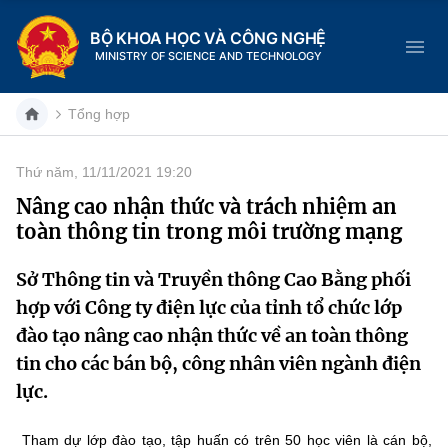
BỘ KHOA HỌC VÀ CÔNG NGHỆ
MINISTRY OF SCIENCE AND TECHNOLOGY
Tổng hợp
Thứ năm, 11/11/2021 19:20
Danh mục
Nâng cao nhận thức và trách nhiệm an
toàn thông tin trong môi trường mạng
Trang chủ
Sở Thông tin và Truyền thông Cao Bằng phối
Giới thiệu
hợp với Công ty điện lực của tỉnh tổ chức lớp
Chức năng nhiệm vụ
Tin tức sự kiện
đào tạo nâng cao nhận thức về an toàn thông
tin cho các bán bộ, công nhân viên ngành điện
Dịch vụ công
Cơ cấu tổ chức
Khoa học và Công nghệ
lực.
Hệ thống văn bản
Lịch sử phát triển
Đổi mới sáng tạo
Tham dự lớp đào tạo, tập huấn có trên 50 học viên là cán bộ,