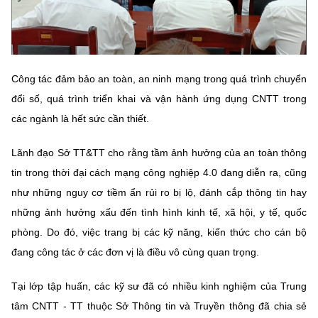
Chọn ngôn ngữ
Vietnamese
English
Công tác đảm bảo an toàn, an ninh mạng trong quá trình chuyển
đổi số, quá trình triển khai và vận hành ứng dụng CNTT trong
BỘ KHOA HỌC VÀ CÔNG NGHỆ
các ngành là hết sức cần thiết.
MINISTRY OF SCIENCE AND TECHNOLOGY
Điều khoản sử dụng
Theo dõi MST:
Góp ý
Lãnh đạo Sở TT&TT cho rằng tầm ảnh hưởng của an toàn thông
tin trong thời đại cách mạng công nghiệp 4.0 đang diễn ra, cũng
Cơ quan chủ quản: Bộ Khoa học và Công nghệ (MST)
như những nguy cơ tiềm ẩn rủi ro bị lộ, đánh cắp thông tin hay
Chịu trách nhiệm nội dung: Nguyễn Thị Hải Hằng
những ảnh hưởng xấu đến tình hình kinh tế, xã hội, y tế, quốc
Giám đốc Trung tâm Truyền thông Khoa học và Công nghệ.
phòng. Do đó, việc trang bị các kỹ năng, kiến thức cho cán bộ
Liên hệ
đang công tác ở các đơn vị là điều vô cùng quan trọng.
Địa chỉ: Ban Biên tập Cổng TTĐT - 18 Nguyễn Du, TP. Hà Nội
Điện thoại: 024 3936 9506
Tại lớp tập huấn, các kỹ sư đã có nhiều kinh nghiệm của Trung
Email:
stc@mst.gov.vn
©2026 Bản quyền thuộc Bộ Khoa Học và Công Nghệ
tâm CNTT - TT thuộc Sở Thông tin và Truyền thông đã chia sẻ