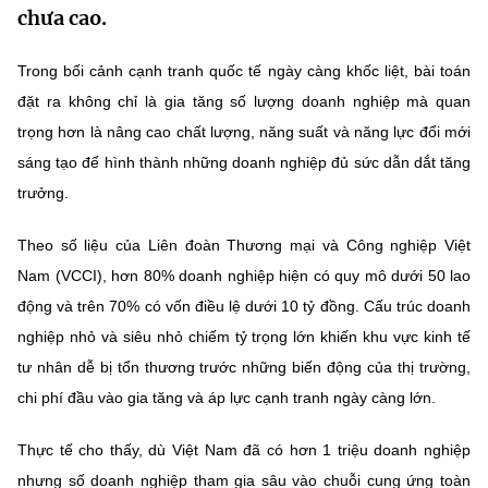
chưa cao.
MST IOFFICE
Văn bản QPPL
Sở Khoa học và Công nghệ
Chuyển đổi số
Trong bối cảnh cạnh tranh quốc tế ngày càng khốc liệt, bài toán
THỐNG KÊ
Văn bản chỉ đạo điều hành
Bưu chính, Viễn thông
đặt ra không chỉ là gia tăng số lượng doanh nghiệp mà quan
Multimedia
Khoa học và Công nghệ
trọng hơn là nâng cao chất lượng, năng suất và năng lực đổi mới
Lấy ý kiến người dân về dự thảo VBQPPL
Sở hữu trí tuệ
sáng tạo để hình thành những doanh nghiệp đủ sức dẫn dắt tăng
THƯ ĐIỆN TỬ
Đổi mới sáng tạo
Tiêu chuẩn, đo lường, chất lượng
trưởng.
Khác
Chuyển đổi số
Theo số liệu của Liên đoàn Thương mại và Công nghiệp Việt
Năng lượng nguyên tử
Videos
Nam (VCCI), hơn 80% doanh nghiệp hiện có quy mô dưới 50 lao
Bưu chính, Viễn thông
Tin tổng hợp
động và trên 70% có vốn điều lệ dưới 10 tỷ đồng. Cấu trúc doanh
Infographic
nghiệp nhỏ và siêu nhỏ chiếm tỷ trọng lớn khiến khu vực kinh tế
Sở hữu trí tuệ
Tin địa phương
Ảnh
tư nhân dễ bị tổn thương trước những biến động của thị trường,
Tiêu chuẩn, đo lường, chất lượng
chi phí đầu vào gia tăng và áp lực cạnh tranh ngày càng lớn.
Voice
Năng lượng nguyên tử
Nhiệm vụ trọng tâm
Thực tế cho thấy, dù Việt Nam đã có hơn 1 triệu doanh nghiệp
nhưng số doanh nghiệp tham gia sâu vào chuỗi cung ứng toàn