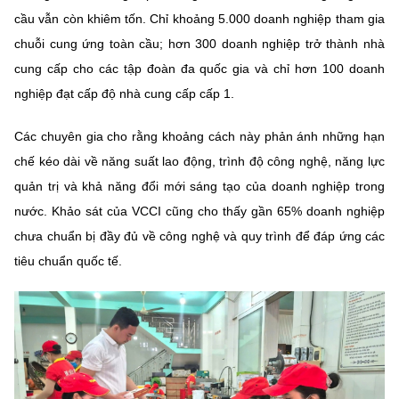
Chọn ngôn ngữ
cầu vẫn còn khiêm tốn. Chỉ khoảng 5.000 doanh nghiệp tham gia
chuỗi cung ứng toàn cầu; hơn 300 doanh nghiệp trở thành nhà
Vietnamese
English
cung cấp cho các tập đoàn đa quốc gia và chỉ hơn 100 doanh
nghiệp đạt cấp độ nhà cung cấp cấp 1.
Các chuyên gia cho rằng khoảng cách này phản ánh những hạn
BỘ KHOA HỌC VÀ CÔNG NGHỆ
MINISTRY OF SCIENCE AND TECHNOLOGY
chế kéo dài về năng suất lao động, trình độ công nghệ, năng lực
quản trị và khả năng đổi mới sáng tạo của doanh nghiệp trong
Điều khoản sử dụng
Theo dõi MST:
Góp ý
nước. Khảo sát của VCCI cũng cho thấy gần 65% doanh nghiệp
chưa chuẩn bị đầy đủ về công nghệ và quy trình để đáp ứng các
Cơ quan chủ quản: Bộ Khoa học và Công nghệ (MST)
tiêu chuẩn quốc tế.
Chịu trách nhiệm nội dung: Nguyễn Thị Hải Hằng
Giám đốc Trung tâm Truyền thông Khoa học và Công nghệ.
Liên hệ
Địa chỉ: Ban Biên tập Cổng TTĐT - 18 Nguyễn Du, TP. Hà Nội
Điện thoại: 024 3936 9506
Email:
stc@mst.gov.vn
©2026 Bản quyền thuộc Bộ Khoa Học và Công Nghệ