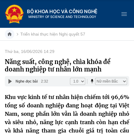
BỘ KHOA HỌC VÀ CÔNG NGHỆ
MINISTRY OF SCIENCE AND TECHNOLOGY
Triển khai thực hiện Nghị quyết 57
Thứ ba, 16/06/2026 14:29
Danh mục
Năng suất, công nghệ, chìa khóa để
doanh nghiệp tư nhân lớn mạnh
Trang chủ
Nghe đọc bài
2:32
Giới thiệu
Khu vực kinh tế tư nhân hiện chiếm tới 96,6%
Chức năng nhiệm vụ
Tin tức sự kiện
tổng số doanh nghiệp đang hoạt động tại Việt
Dịch vụ công
Nam, song phần lớn vẫn là doanh nghiệp nhỏ
Cơ cấu tổ chức
Khoa học và Công nghệ
và siêu nhỏ, năng lực cạnh tranh còn hạn chế
Hệ thống văn bản
Lịch sử phát triển
Đổi mới sáng tạo
và khả năng tham gia chuỗi giá trị toàn cầu