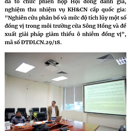
đã tổ chức phiên họp Hội đồng đánh giá,
MST IOFFICE
Văn bản QPPL
nghiệm thu nhiệm vụ KH&CN cấp quốc gia:
Sở Khoa học và Công nghệ
Chuyển đổi số
"Nghiên cứu phân bố và mức độ tích lũy một số
THỐNG KÊ
Văn bản chỉ đạo điều hành
Bưu chính, Viễn thông
đồng vị trong môi trường cửa Sông Hồng và đề
Multimedia
xuất giải pháp giảm thiểu ô nhiễm đồng vị",
Khoa học và Công nghệ
Lấy ý kiến người dân về dự thảo VBQPPL
Sở hữu trí tuệ
mã số ĐTĐLCN.29/18.
THƯ ĐIỆN TỬ
Đổi mới sáng tạo
Tiêu chuẩn, đo lường, chất lượng
Khác
Chuyển đổi số
Năng lượng nguyên tử
Videos
Bưu chính, Viễn thông
Tin tổng hợp
Infographic
Sở hữu trí tuệ
Tin địa phương
Ảnh
Tiêu chuẩn, đo lường, chất lượng
Voice
Năng lượng nguyên tử
Nhiệm vụ trọng tâm