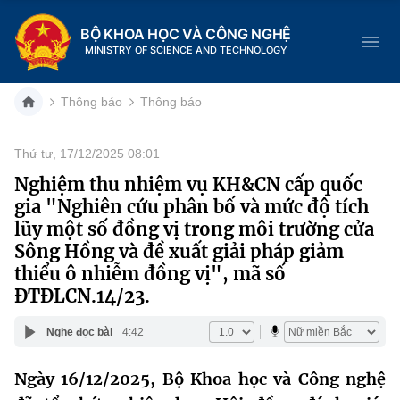
BỘ KHOA HỌC VÀ CÔNG NGHỆ
MINISTRY OF SCIENCE AND TECHNOLOGY
Thông báo
Thông báo
Thứ tư, 17/12/2025 08:01
Danh mục
Nghiệm thu nhiệm vụ KH&CN cấp quốc
gia "Nghiên cứu phân bố và mức độ tích
Trang chủ
lũy một số đồng vị trong môi trường cửa
Sông Hồng và đề xuất giải pháp giảm
Giới thiệu
thiểu ô nhiễm đồng vị", mã số
ĐTĐLCN.14/23.
Chức năng nhiệm vụ
Tin tức sự kiện
Nghe đọc bài
4:42
Dịch vụ công
Cơ cấu tổ chức
Khoa học và Công nghệ
Ngày 16/12/2025, Bộ Khoa học và Công nghệ
Hệ thống văn bản
Lịch sử phát triển
Đổi mới sáng tạo