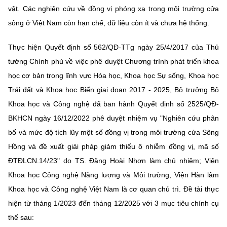
(Ghi rõ nguồn "https://mst.gov.vn" khi phát hành lại thông tin từ
vật. Các nghiên cứu về đồng vị phóng xạ trong môi trường cửa
website này)
sông ở Việt Nam còn hạn chế, dữ liệu còn ít và chưa hệ thống.
Thực hiện Quyết định số 562/QĐ-TTg ngày 25/4/2017 của Thủ
tướng Chính phủ về việc phê duyệt Chương trình phát triển khoa
học cơ bản trong lĩnh vực Hóa học, Khoa học Sự sống, Khoa học
Trái đất và Khoa học Biển giai đoạn 2017 - 2025, Bộ trưởng Bộ
Khoa học và Công nghệ đã ban hành Quyết định số 2525/QĐ-
BKHCN ngày 16/12/2022 phê duyệt nhiệm vụ "Nghiên cứu phân
bố và mức độ tích lũy một số đồng vị trong môi trường cửa Sông
Hồng và đề xuất giải pháp giảm thiểu ô nhiễm đồng vị, mã số
ĐTĐLCN.14/23" do TS. Đặng Hoài Nhơn làm chủ nhiệm; Viện
Khoa học Công nghệ Năng lượng và Môi trường, Viện Hàn lâm
Khoa học và Công nghệ Việt Nam là cơ quan chủ trì. Đề tài thực
hiện từ tháng 1/2023 đến tháng 12/2025 với 3 mục tiêu chính cụ
thể sau: