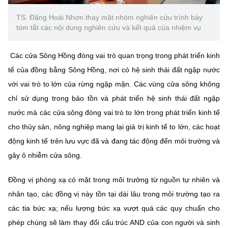
Chọn ngôn ngữ
TS. Đặng Hoài Nhơn thay mặt nhóm nghiên cứu trình bày
Vietnamese
English
tóm tắt các nội dung nghiên cứu và kết quả của nhiệm vụ
Các cửa Sông Hồng đóng vai trò quan trọng trong phát triển kinh
tế của đồng bằng Sông Hồng, nơi có hệ sinh thái đất ngập nước
BỘ KHOA HỌC VÀ CÔNG NGHỆ
với vai trò to lớn của rừng ngập mặn. Các vùng cửa sông không
MINISTRY OF SCIENCE AND TECHNOLOGY
chỉ sử dụng trong bảo tồn và phát triển hệ sinh thái đất ngập
Điều khoản sử dụng
Theo dõi MST:
Góp ý
nước mà các cửa sông đóng vai trò to lớn trong phát triển kinh tế
cho thủy sản, nông nghiệp mang lại giá trị kinh tế to lớn, các hoạt
Cơ quan chủ quản: Bộ Khoa học và Công nghệ (MST)
động kinh tế trên lưu vực đã và đang tác động đến môi trường và
Chịu trách nhiệm nội dung: Nguyễn Thị Hải Hằng
gây ô nhiễm cửa sông.
Giám đốc Trung tâm Truyền thông Khoa học và Công nghệ.
Liên hệ
Đồng vị phóng xạ có mặt trong môi trường từ nguồn tự nhiên và
Địa chỉ: Ban Biên tập Cổng TTĐT - 18 Nguyễn Du, TP. Hà Nội
nhân tạo, các đồng vị này tồn tại dài lâu trong môi trường tạo ra
Điện thoại: 024 3936 9506
Email:
stc@mst.gov.vn
các tia bức xạ; nếu lượng bức xạ vượt quá các quy chuẩn cho
©2026 Bản quyền thuộc Bộ Khoa Học và Công Nghệ
phép chúng sẽ làm thay đổi cấu trúc AND của con người và sinh