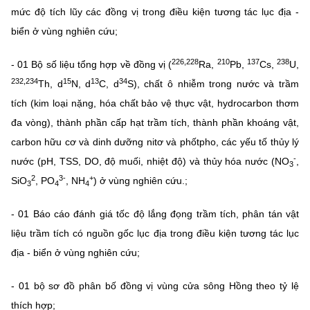
mức độ tích lũy các đồng vị trong điều kiện tương tác lục địa -
biển ở vùng nghiên cứu
;
226,228
210
137
238
- 01
Bộ số liệu tổng hợp về đồng vị (
Ra,
Pb,
Cs,
U,
232,234
15
13
34
Th,
d
N,
d
C,
d
S), chất ô nhiễm trong nước và trầm
tích (kim loại nặng, hóa chất bảo vệ thực vật, hydrocarbon thơm
đa vòng), thành phần cấp hạt trầm tích, thành phần khoáng vật,
carbon hữu cơ và dinh dưỡng nitơ và phốtpho, các yếu tố thủy lý
-
nước (pH, TSS, DO, độ muối, nhiệt độ) và thủy hóa nước (NO
,
3
2
3-
+
SiO
, PO
, NH
) ở vùng nghiên cứu.
;
3
4
4
- 01
Báo cáo đánh giá tốc độ lắng đọng trầm tích, phân tán vật
liệu trầm tích có nguồn gốc lục địa trong điều kiện tương tác lục
địa - biển ở vùng nghiên cứu
;
- 01 bộ s
ơ đồ phân bố đồng vị vùng cửa sông Hồng theo tỷ lệ
thích hợp;