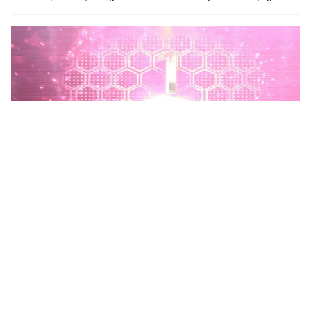
Phú Thọ phát động Chiến dịch 90 ngày xây dựng, hoàn
thiện Kho dữ liệu tỉnh Phú Thọ
Chiến dịch 90 ngày xây dựng, hoàn thiện Kho dữ liệu tỉnh Phú
Thọ nhằm chuẩn hóa, làm sạch, làm giàu, kết nối và đồng bộ dữ
liệu, hình thành kho dữ liệu dùng chung phục vụ công tác...