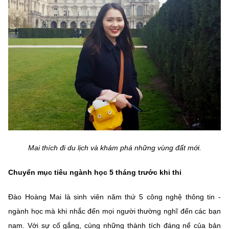
MST IOFFICE
Văn bản QPPL
Sở Khoa học và Công nghệ
Chuyển đổi số
THỐNG KÊ
Văn bản chỉ đạo điều hành
Bưu chính, Viễn thông
Multimedia
Khoa học và Công nghệ
Lấy ý kiến người dân về dự thảo VBQPPL
Sở hữu trí tuệ
THƯ ĐIỆN TỬ
Đổi mới sáng tạo
Tiêu chuẩn, đo lường, chất lượng
Khác
Chuyển đổi số
Năng lượng nguyên tử
Videos
Bưu chính, Viễn thông
Tin tổng hợp
Infographic
Mai thích đi du lịch và khám phá những vùng đất mới.
Sở hữu trí tuệ
Tin địa phương
Ảnh
Chuyển mục tiêu ngành học 5 tháng trước khi thi
Tiêu chuẩn, đo lường, chất lượng
Voice
Đào Hoàng Mai là sinh viên năm thứ 5 công nghệ thông tin -
Năng lượng nguyên tử
Nhiệm vụ trọng tâm
ngành học mà khi nhắc đến mọi người thường nghĩ đến các bạn
nam. Với sự cố gắng, cùng những thành tích đáng nể của bản