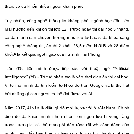
Chọn ngôn ngữ
thân, cô đã khiến nhiều người khâm phục.
Vietnamese
English
Tuy nhiên, công nghệ thông tin không phải ngành học đầu tiên
Mai hướng đến khi ôn thi lớp 12. Trước ngày thi đại học 5 tháng,
cô đã mạnh dạn chuyển hướng mục tiêu từ bác sĩ đa khoa sang
BỘ KHOA HỌC VÀ CÔNG NGHỆ
công nghệ thông tin, ôn thi 2 khối. 28,5 điểm khối B và 28 điểm
MINISTRY OF SCIENCE AND TECHNOLOGY
khối A là kết quả ngọt ngào của nữ sinh Hải Phòng.
Điều khoản sử dụng
Theo dõi MST:
Góp ý
"Lần đầu tiên mình được tiếp xúc với thuật ngữ "Artificial
Intelligence" (AI) - Trí tuệ nhân tạo là vào thời gian ôn thi đại học.
Cơ quan chủ quản: Bộ Khoa học và Công nghệ (MST)
Vì tò mò, mình đã tìm kiếm từ khóa đó trên Google và bị thu hút
Chịu trách nhiệm nội dung: Nguyễn Thị Hải Hằng
bởi những gì con người có thể đạt được với AI.
Giám đốc Trung tâm Truyền thông Khoa học và Công nghệ.
Liên hệ
Năm 2017, AI vẫn là điều gì đó mới lạ, xa vời ở Việt Nam. Chính
Địa chỉ: Ban Biên tập Cổng TTĐT - 18 Nguyễn Du, TP. Hà Nội
Điện thoại: 024 3936 9506
điều đó đã khiến mình nhen nhóm lên ngọn lửa hi vọng rằng
Email:
stc@mst.gov.vn
trong tương lai có thể mang AI đến rộng rãi với cộng đồng của
©2026 Bản quyền thuộc Bộ Khoa Học và Công Nghệ
mình, thúc đẩy bản thân đi trên con đường trở thành một nhà