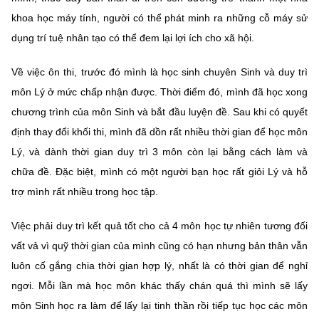
(Ghi rõ nguồn "https://mst.gov.vn" khi phát hành lại thông tin từ
khoa học máy tính, người có thể phát minh ra những cỗ máy sử
website này)
dụng trí tuệ nhân tạo có thể đem lại lợi ích cho xã hội.
Về việc ôn thi, trước đó mình là học sinh chuyên Sinh và duy trì
môn Lý ở mức chấp nhận được. Thời điểm đó, mình đã học xong
chương trình của môn Sinh và bắt đầu luyện đề. Sau khi có quyết
định thay đổi khối thi, mình đã dồn rất nhiều thời gian để học môn
Lý, và dành thời gian duy trì 3 môn còn lại bằng cách làm và
chữa đề. Đặc biệt, mình có một người bạn học rất giỏi Lý và hỗ
trợ mình rất nhiều trong học tập.
Việc phải duy trì kết quả tốt cho cả 4 môn học tự nhiên tương đối
vất vả vì quỹ thời gian của mình cũng có hạn nhưng bản thân vẫn
luôn cố gắng chia thời gian hợp lý, nhất là có thời gian để nghỉ
ngơi. Mỗi lần mà học môn khác thấy chán quá thì mình sẽ lấy
môn Sinh học ra làm để lấy lại tinh thần rồi tiếp tục học các môn