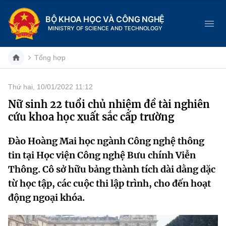
BỘ KHOA HỌC VÀ CÔNG NGHỆ
MINISTRY OF SCIENCE AND TECHNOLOGY
Tổng hợp
Thứ hai, 10/01/2022 11:12
Danh mục
Nữ sinh 22 tuổi chủ nhiệm đề tài nghiên
cứu khoa học xuất sắc cấp trường
Trang chủ
Đào Hoàng Mai học ngành Công nghệ thông
Giới thiệu
tin tại Học viện Công nghệ Bưu chính Viễn
Chức năng nhiệm vụ
Tin tức sự kiện
Thông. Cô sở hữu bảng thành tích dài dằng dặc
từ học tập, các cuộc thi lập trình, cho đến hoạt
Dịch vụ công
Cơ cấu tổ chức
Khoa học và Công nghệ
động ngoại khóa.
Hệ thống văn bản
Lịch sử phát triển
Đổi mới sáng tạo