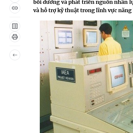
bồi dưỡng và phát triển nguồn nhân l
và hỗ trợ kỹ thuật trong lĩnh vực năn