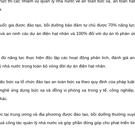
thực thi các nhiệm vụ quản lý nhà nước về an toàn bức xạ, an toàn hạ
ử.
quốc gia được đào tạo, bồi dưỡng bảo đảm tự chủ được 70% năng lự
àn và an ninh các dự án điện hạt nhân và 100% đối với dự án lò phản ứ
, đủ năng lực thực hiện độc lập các hoạt động phân tích, đánh giá an
ý nhà nước trong toàn bộ vòng đời dự án điện hạt nhân.
ệc bức xạ tổ chức đào tạo an toàn bức xạ theo quy định của pháp luật
nghệ ứng dụng bức xạ và đồng vị phóng xạ trong y tế, công nghiệp
khác.
ớc tại trung ương và địa phương được đào tạo, bồi dưỡng thường xuy
quả công tác quản lý nhà nước và góp phần đóng góp cho phát triển kin