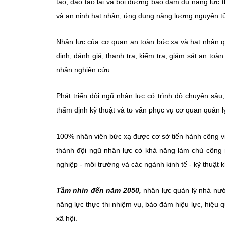
tạo, đào tạo lại và bồi dưỡng bảo đảm đủ năng lực 
và an ninh hạt nhân, ứng dụng năng lượng nguyên t
Nhân lực của cơ quan an toàn bức xạ và hạt nhân 
định, đánh giá, thanh tra, kiểm tra, giám sát an to
nhân nghiên cứu.
Phát triển đội ngũ nhân lực có trình độ chuyên sâu
thẩm định kỹ thuật và tư vấn phục vụ cơ quan quản l
100% nhân viên bức xạ được cơ sở tiến hành công vi
thành đội ngũ nhân lực có khả năng làm chủ công 
nghiệp - môi trường và các ngành kinh tế - kỹ thuật 
Tầm nhìn đến năm 2050,
nhân lực quản lý nhà nư
năng lực thực thi nhiệm vụ, bảo đảm hiệu lực, hiệu 
xã hội.