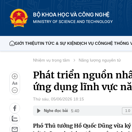
BỘ KHOA HỌC VÀ CÔNG NGHỆ
MINISTRY OF SCIENCE AND TECHNOLOGY
GIỚI THIỆU
TIN TỨC & SỰ KIỆN
DỊCH VỤ CÔNG
HỆ THỐNG 
Nhiệm vụ trọng tâm
Năng lượng nguyên tử
Phát triển nguồn nhâ
Aa
ứng dụng lĩnh vực n
Thứ sáu, 05/06/2026 18:15
5:40
Nghe đọc bài
Phó Thủ tướng Hồ Quốc Dũng vừa ký 