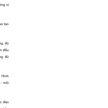
ồng vị
ào tạo
ng, đủ
ấn đấu
ng, đủ
. Hình
 - môi
ợc đào