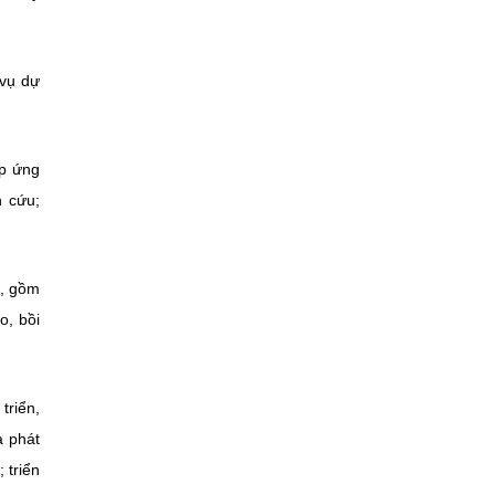
 vụ dự
áp ứng
n cứu;
g, gồm
o, bồi
triển,
à phát
 triển