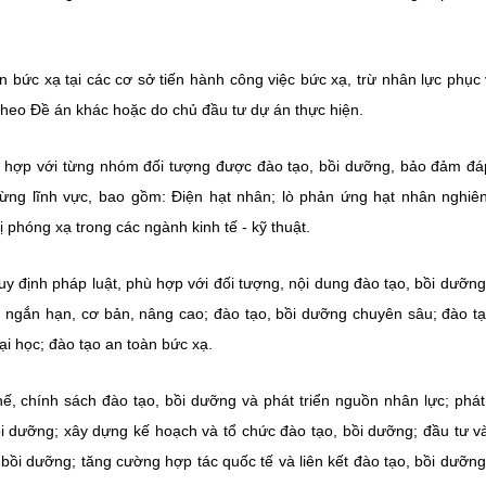
n bức xạ tại các cơ sở tiến hành công việc bức xạ, trừ nhân lực phục
heo Đề án khác hoặc do chủ đầu tư dự án thực hiện.
hù hợp với từng nhóm đối tượng được đào tạo, bồi dưỡng, bảo đảm đ
ừng lĩnh vực, bao gồm: Điện hạt nhân; lò phản ứng hạt nhân nghiê
 phóng xạ trong các ngành kinh tế - kỹ thuật.
uy định pháp luật, phù hợp với đối tượng, nội dung đào tạo, bồi dưỡn
 ngắn hạn, cơ bản, nâng cao; đào tạo, bồi dưỡng chuyên sâu; đào tạ
ại học; đào tạo an toàn bức xạ.
ế, chính sách đào tạo, bồi dưỡng và phát triển nguồn nhân lực; phát 
ồi dưỡng; xây dựng kế hoạch và tổ chức đào tạo, bồi dưỡng; đầu tư v
 bồi dưỡng; tăng cường hợp tác quốc tế và liên kết đào tạo, bồi dưỡng;