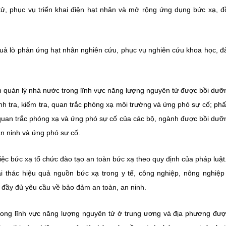
tử, phục vụ triển khai điện hạt nhân và mở rộng ứng dụng bức xạ, đ
quả lò phản ứng hạt nhân nghiên cứu, phục vụ nghiên cứu khoa học, đ
n quản lý nhà nước trong lĩnh vực năng lượng nguyên tử được bồi dưỡ
anh tra, kiểm tra, quan trắc phóng xạ môi trường và ứng phó sự cố; ph
 quan trắc phóng xạ và ứng phó sự cố của các bộ, ngành được bồi dưỡ
n ninh và ứng phó sự cố.
ệc bức xạ tổ chức đào tạo an toàn bức xạ theo quy định của pháp luật
i thác hiệu quả nguồn bức xạ trong y tế, công nghiệp, nông nghiệp
ủ đầy đủ yêu cầu về bảo đảm an toàn, an ninh.
rong lĩnh vực năng lượng nguyên tử ở trung ương và địa phương đư