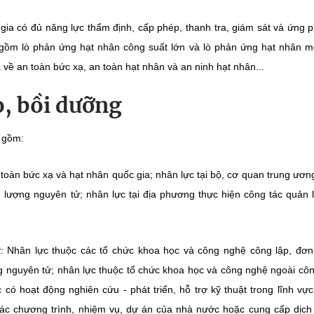
gia có đủ năng lực thẩm định, cấp phép, thanh tra, giám sát và ứng 
o gồm lò phản ứng hạt nhân công suất lớn và lò phản ứng hạt nhân 
 về an toàn bức xạ, an toàn hạt nhân và an ninh hạt nhân...
o, bồi dưỡng
 gồm:
 toàn bức xạ và hạt nhân quốc gia; nhân lực tại bộ, cơ quan trung ươn
g lượng nguyên tử; nhân lực tại địa phương thực hiện công tác quản 
t:
Nhân lực thuộc các tổ chức khoa học và công nghệ công lập, đơn
g nguyên tử; nhân lực thuộc tổ chức khoa học và công nghệ ngoài côn
có hoạt động nghiên cứu - phát triển, hỗ trợ kỹ thuật trong lĩnh vự
các chương trình, nhiệm vụ, dự án của nhà nước hoặc cung cấp dịch