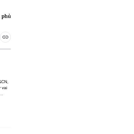
h phủ
H&CN,
 vai
..