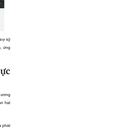
trợ kỹ
n, ứng
hực
g ương
àn hạt
à phát