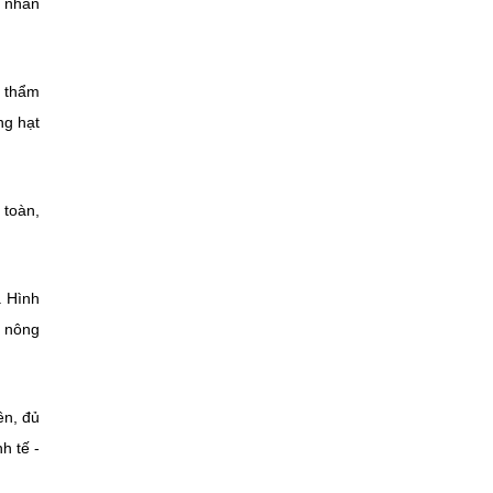
t nhân
c thẩm
ng hạt
 toàn,
. Hình
, nông
ên, đủ
h tế -