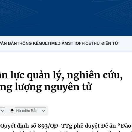
VĂN BẢN
THỐNG KÊ
MULTIMEDIA
MST IOFFICE
THƯ ĐIỆN TỬ
n lực quản lý, nghiên cứu,
ăng lượng nguyên tử
Quyết định số 893/QĐ-TTg phê duyệt Đề án “Đào 