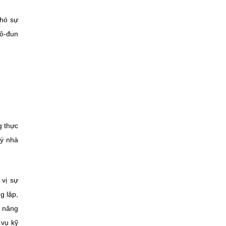
phó sự
mô-đun
g thực
lý nhà
 vị sự
g lập,
c năng
 vụ kỹ