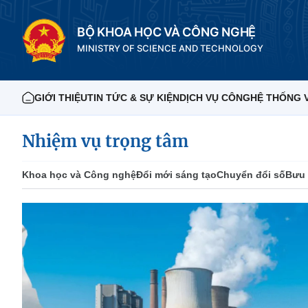
BỘ KHOA HỌC VÀ CÔNG NGHỆ
MINISTRY OF SCIENCE AND TECHNOLOGY
GIỚI THIỆU
TIN TỨC & SỰ KIỆN
DỊCH VỤ CÔNG
HỆ THỐNG 
Nhiệm vụ trọng tâm
Khoa học và Công nghệ
Đổi mới sáng tạo
Chuyển đổi số
Bưu 