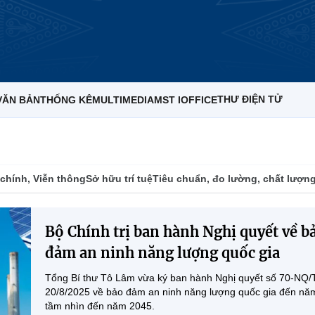
THƯ ĐIỆN TỬ
VĂN BẢN
THỐNG KÊ
MULTIMEDIA
MST IOFFICE
chính, Viễn thông
Sở hữu trí tuệ
Tiêu chuẩn, đo lường, chất lượn
Bộ Chính trị ban hành Nghị quyết về b
đảm an ninh năng lượng quốc gia
Tổng Bí thư Tô Lâm vừa ký ban hành Nghị quyết số 70-NQ
20/8/2025 về bảo đảm an ninh năng lượng quốc gia đến nă
tầm nhìn đến năm 2045.