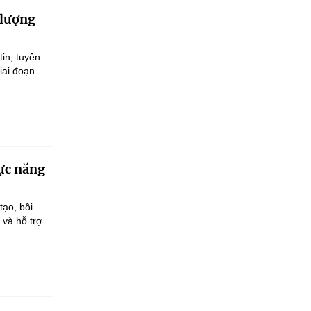
 lượng
in, tuyên
iai đoạn
vực năng
ạo, bồi
 và hỗ trợ