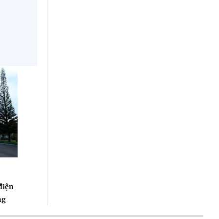
điện
ng