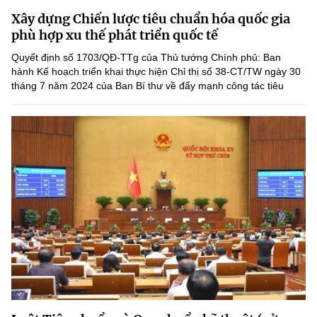
Chọn ngôn ngữ
Xây dựng Chiến lược tiêu chuẩn hóa quốc gia
phù hợp xu thế phát triển quốc tế
Vietnamese
English
Quyết định số 1703/QĐ-TTg của Thủ tướng Chính phủ: Ban
hành Kế hoạch triển khai thực hiện Chỉ thị số 38-CT/TW ngày 30
tháng 7 năm 2024 của Ban Bí thư về đẩy mạnh công tác tiêu
chuẩn, đo lường, chất lượng quốc gia đến năm 2030 và...
BỘ KHOA HỌC VÀ CÔNG NGHỆ
MINISTRY OF SCIENCE AND TECHNOLOGY
Điều khoản sử dụng
Theo dõi MST:
Góp ý
Cơ quan chủ quản: Bộ Khoa học và Công nghệ (MST)
Chịu trách nhiệm nội dung: Nguyễn Thị Hải Hằng
Giám đốc Trung tâm Truyền thông Khoa học và Công nghệ.
Liên hệ
Địa chỉ: Ban Biên tập Cổng TTĐT - 18 Nguyễn Du, TP. Hà Nội
Điện thoại: 024 3936 9506
Email:
stc@mst.gov.vn
©2026 Bản quyền thuộc Bộ Khoa Học và Công Nghệ