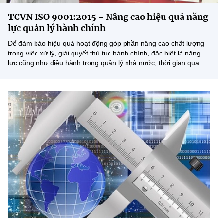
MST IOFFICE
Văn bản QPPL
Sở Khoa học và Công nghệ
Chuyển đổi số
TCVN ISO 9001:2015 - Nâng cao hiệu quả năng
lực quản lý hành chính
THỐNG KÊ
Văn bản chỉ đạo điều hành
Bưu chính, Viễn thông
Để đảm bảo hiệu quả hoạt động góp phần nâng cao chất lượng
trong việc xử lý, giải quyết thủ tục hành chính, đặc biệt là năng
Multimedia
Khoa học và Công nghệ
Lấy ý kiến người dân về dự thảo VBQPPL
Sở hữu trí tuệ
lực cũng như điều hành trong quản lý nhà nước, thời gian qua,
Bộ Văn hóa, Thể thao và Du lịch (VHTT&DL) là một trong...
THƯ ĐIỆN TỬ
Đổi mới sáng tạo
Tiêu chuẩn, đo lường, chất lượng
Khác
Chuyển đổi số
Năng lượng nguyên tử
Videos
Bưu chính, Viễn thông
Tin tổng hợp
Infographic
Sở hữu trí tuệ
Tin địa phương
Ảnh
Tiêu chuẩn, đo lường, chất lượng
Voice
Năng lượng nguyên tử
Nhiệm vụ trọng tâm