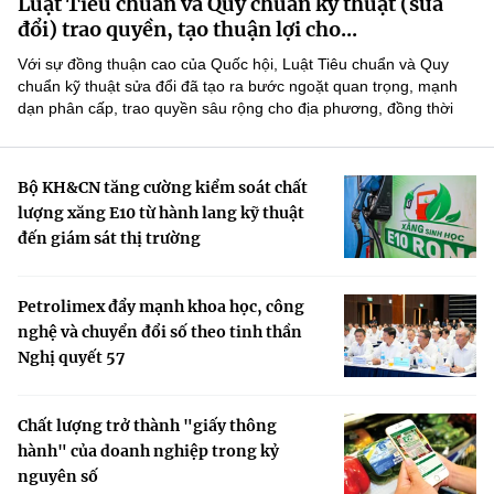
Luật Tiêu chuẩn và Quy chuẩn kỹ thuật (sửa
(Ghi rõ nguồn "https://mst.gov.vn" khi phát hành lại thông tin từ
đổi) trao quyền, tạo thuận lợi cho...
website này)
Với sự đồng thuận cao của Quốc hội, Luật Tiêu chuẩn và Quy
chuẩn kỹ thuật sửa đổi đã tạo ra bước ngoặt quan trọng, mạnh
dạn phân cấp, trao quyền sâu rộng cho địa phương, đồng thời
thúc đẩy chuyển đổi số và hội nhập quốc tế, tạo đà cho Việt...
Bộ KH&CN tăng cường kiểm soát chất
lượng xăng E10 từ hành lang kỹ thuật
đến giám sát thị trường
Petrolimex đẩy mạnh khoa học, công
nghệ và chuyển đổi số theo tinh thần
Nghị quyết 57
Chất lượng trở thành "giấy thông
hành" của doanh nghiệp trong kỷ
nguyên số