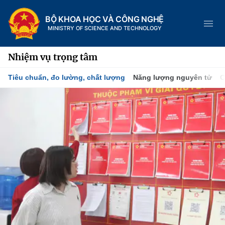
BỘ KHOA HỌC VÀ CÔNG NGHỆ
MINISTRY OF SCIENCE AND TECHNOLOGY
Nhiệm vụ trọng tâm
Tiêu chuẩn, đo lường, chất lượng
Năng lượng nguyên tử
C
Danh mục
Trang chủ
Giới thiệu
Chức năng nhiệm vụ
Tin tức sự kiện
Dịch vụ công
Cơ cấu tổ chức
Khoa học và Công nghệ
Hệ thống văn bản
Lịch sử phát triển
Đổi mới sáng tạo