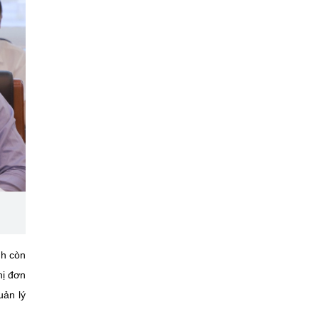
nh còn
hị đơn
uản lý