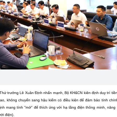
 Thứ trưởng Lê Xuân Định nhấn mạnh, Bộ KH&CN kiên định duy trì tiề
 cao, không chuyển sang hậu kiểm có điều kiện để đảm bảo tính chín
ịnh mang tính "mở" để thích ứng với hạ tầng điện thông minh, năng
ới điện).