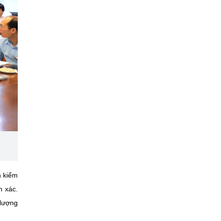
n kiểm
h xác.
 lượng