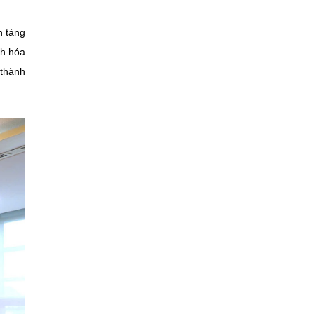
n tảng
ch hóa
 thành