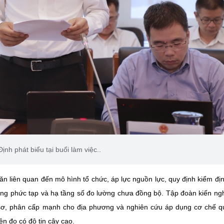
h phát biểu tại buổi làm việc..
ăn liên quan đến mô hình tổ chức, áp lực nguồn lực, quy định kiểm đị
dụng phức tạp và hạ tầng số đo lường chưa đồng bộ. Tập đoàn kiến ng
 sơ, phân cấp mạnh cho địa phương và nghiên cứu áp dụng cơ chế q
ện đo có độ tin cậy cao.