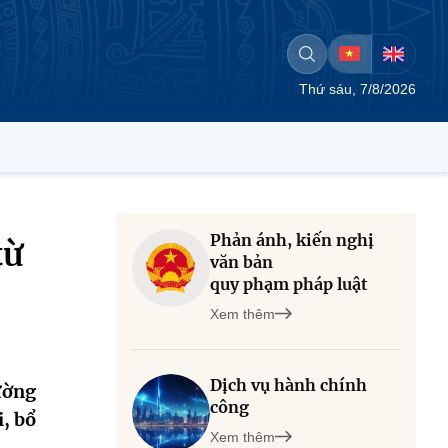
Thứ sáu, 7/8/2026
Phản ánh, kiến nghị
từ
văn bản
quy phạm pháp luật
Xem thêm
Dịch vụ hành chính
ường
công
, bổ
Xem thêm