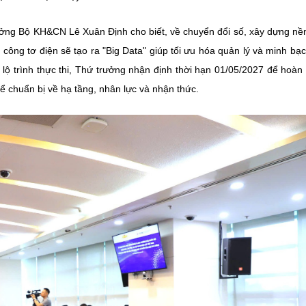
rưởng Bộ KH&CN Lê Xuân Định cho biết, về chuyển đổi số, xây dựng nề
 công tơ điện sẽ tạo ra "Big Data" giúp tối ưu hóa quản lý và minh bạ
 lộ trình thực thi, Thứ trưởng nhận định thời hạn 01/05/2027 để hoàn
 để chuẩn bị về hạ tầng, nhân lực và nhận thức.