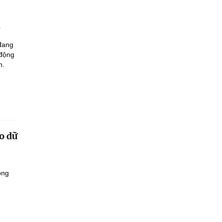
 đang
 động
n.
o dữ
ông