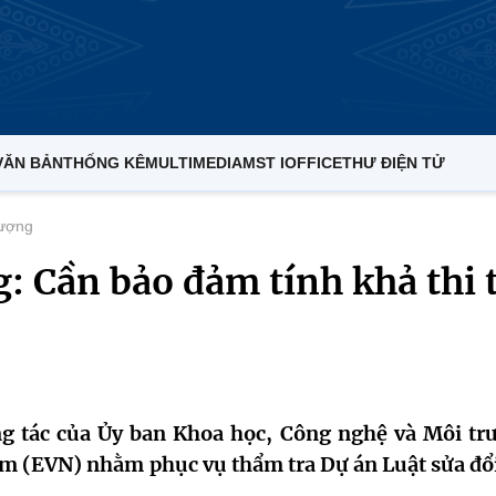
VĂN BẢN
THỐNG KÊ
MULTIMEDIA
MST IOFFICE
THƯ ĐIỆN TỬ
lượng
g: Cần bảo đảm tính khả thi 
ng tác của Ủy ban Khoa học, Công nghệ và Môi tr
Nam (EVN) nhằm phục vụ thẩm tra Dự án Luật sửa đổi