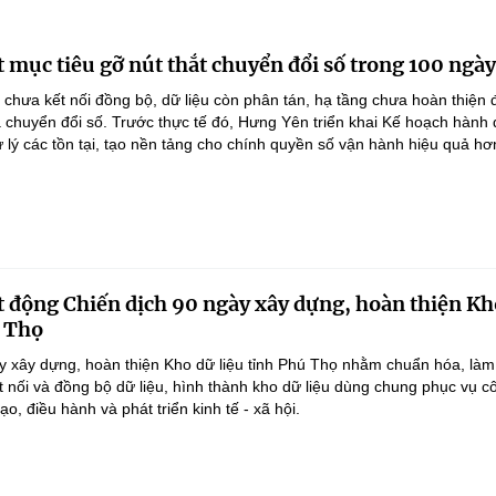
 mục tiêu gỡ nút thắt chuyển đổi số trong 100 ngày
 chưa kết nối đồng bộ, dữ liệu còn phân tán, hạ tầng chưa hoàn thiện
 chuyển đổi số. Trước thực tế đó, Hưng Yên triển khai Kế hoạch hành
lý các tồn tại, tạo nền tảng cho chính quyền số vận hành hiệu quả hơ
 động Chiến dịch 90 ngày xây dựng, hoàn thiện Kh
ú Thọ
y xây dựng, hoàn thiện Kho dữ liệu tỉnh Phú Thọ nhằm chuẩn hóa, làm
ết nối và đồng bộ dữ liệu, hình thành kho dữ liệu dùng chung phục vụ c
ạo, điều hành và phát triển kinh tế - xã hội.