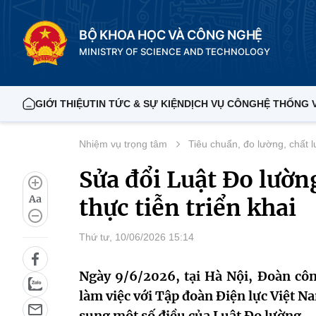
BỘ KHOA HỌC VÀ CÔNG NGHỆ
MINISTRY OF SCIENCE AND TECHNOLOGY
GIỚI THIỆU
TIN TỨC & SỰ KIỆN
DỊCH VỤ CÔNG
HỆ THỐNG 
Nhiệm vụ trọng tâm
Tiêu chuẩn, đo lường, chất 
Sửa đổi Luật Đo lườn
Aa
thực tiễn triển khai
Thứ tư, 10/06/2026 15:14
Ngày 9/6/2026, tại Hà Nội, Đoàn cô
làm việc với Tập đoàn Điện lực Việt 
sung một số điều của Luật Đo lường.