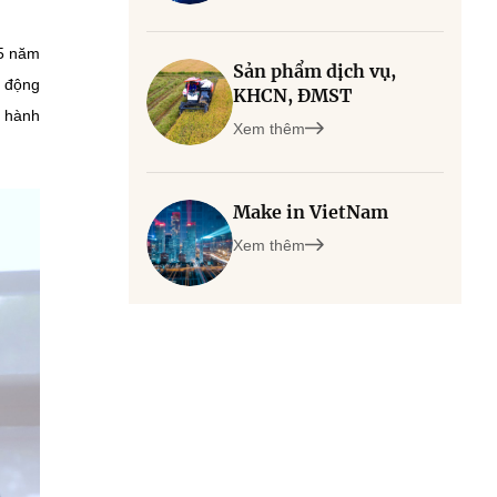
15 năm
Sản phẩm dịch vụ,
t động
KHCN, ĐMST
c hành
Xem thêm
Make in VietNam
Xem thêm