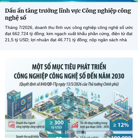
MST IOFFICE
Văn bản QPPL
Sở Khoa học và Công nghệ
Chuyển đổi số
Dấu ấn tăng trưởng lĩnh vực Công nghiệp công
nghệ số
THỐNG KÊ
Văn bản chỉ đạo điều hành
Bưu chính, Viễn thông
Tháng 7/2026, doanh thu lĩnh vực công nghiệp công nghệ số ước
đạt 662.724 tỷ đồng; kim ngạch xuất khẩu phần cứng, điện tử đạt
Multimedia
Khoa học và Công nghệ
Lấy ý kiến người dân về dự thảo VBQPPL
Sở hữu trí tuệ
21,5 tỷ USD; lợi nhuận đạt 46.771 tỷ đồng; nộp ngân sách nhà
nước đạt 8.018 tỷ đồng. So với cùng kỳ năm 2025, các chỉ...
THƯ ĐIỆN TỬ
Đổi mới sáng tạo
Tiêu chuẩn, đo lường, chất lượng
Khác
Chuyển đổi số
Năng lượng nguyên tử
Videos
Bưu chính, Viễn thông
Tin tổng hợp
Infographic
Sở hữu trí tuệ
Tin địa phương
Ảnh
Tiêu chuẩn, đo lường, chất lượng
Voice
Năng lượng nguyên tử
Nhiệm vụ trọng tâm