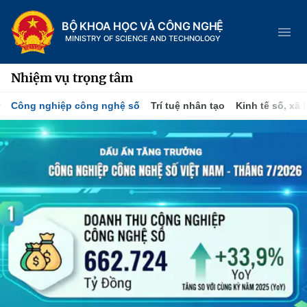
BỘ KHOA HỌC VÀ CÔNG NGHỆ
MINISTRY OF SCIENCE AND TECHNOLOGY
Nhiệm vụ trọng tâm
Công nghiệp công nghệ số
Trí tuệ nhân tạo
Kinh tế số, xã 
Danh mục
Trang chủ
Giới thiệu
Chức năng nhiệm vụ
Tin tức sự kiện
Dịch vụ công
Cơ cấu tổ chức
Khoa học và Công nghệ
Hệ thống văn bản
Lịch sử phát triển
Đổi mới sáng tạo