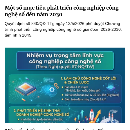
Chọn ngôn ngữ
Một số mục tiêu phát triển công nghiệp công
nghệ số đến năm 2030
Vietnamese
English
Quyết định số 840/QĐ-TTg ngày 13/5/2026 phê duyệt Chương
trình phát triển công nghiệp công nghệ số giai đoạn 2026-2030,
tầm nhìn 2045.
BỘ KHOA HỌC VÀ CÔNG NGHỆ
MINISTRY OF SCIENCE AND TECHNOLOGY
Điều khoản sử dụng
Theo dõi MST:
Góp ý
Cơ quan chủ quản: Bộ Khoa học và Công nghệ (MST)
Chịu trách nhiệm nội dung: Nguyễn Thị Hải Hằng
Giám đốc Trung tâm Truyền thông Khoa học và Công nghệ.
Liên hệ
Địa chỉ: Ban Biên tập Cổng TTĐT - 18 Nguyễn Du, TP. Hà Nội
Điện thoại: 024 3936 9506
Email:
stc@mst.gov.vn
©2026 Bản quyền thuộc Bộ Khoa Học và Công Nghệ