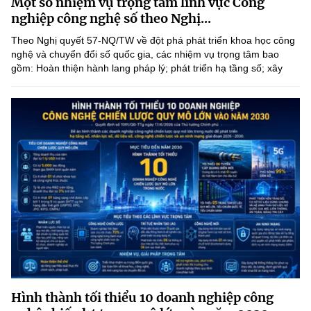
Một số nhiệm vụ trọng tâm lĩnh vực Công
(Ghi rõ nguồn "https://mst.gov.vn" khi phát hành lại thông tin từ
nghiệp công nghệ số theo Nghị...
website này)
Theo Nghị quyết 57-NQ/TW về đột phá phát triển khoa học công
nghệ và chuyển đổi số quốc gia, các nhiệm vụ trọng tâm bao
gồm: Hoàn thiện hành lang pháp lý; phát triển hạ tầng số; xây
dựng hệ sinh thái doanh nghiệp công nghệ vững mạnh; thúc...
Hình thành tối thiểu 10 doanh nghiệp công