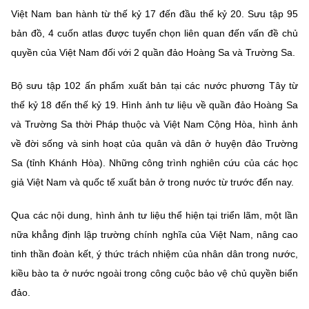
(Ghi rõ nguồn "https://mst.gov.vn" khi phát hành lại thông tin từ
Việt Nam ban hành từ thế kỷ 17 đến đầu thế kỷ 20. Sưu tập 95
website này)
bản đồ, 4 cuốn atlas được tuyển chọn liên quan đến vấn đề chủ
quyền của Việt Nam đối với 2 quần đảo Hoàng Sa và Trường Sa.
Bộ sưu tập 102 ấn phẩm xuất bản tại các nước phương Tây từ
thế kỷ 18 đến thế kỷ 19. Hình ảnh tư liệu về quần đảo Hoàng Sa
và Trường Sa thời Pháp thuộc và Việt Nam Cộng Hòa, hình ảnh
về đời sống và sinh hoạt của quân và dân ở huyện đảo Trường
Sa (tỉnh Khánh Hòa). Những công trình nghiên cứu của các học
giả Việt Nam và quốc tế xuất bản ở trong nước từ trước đến nay.
Qua các nội dung, hình ảnh tư liệu thể hiện tại triển lãm, một lần
nữa khẳng định lập trường chính nghĩa của Việt Nam, nâng cao
tinh thần đoàn kết, ý thức trách nhiệm của nhân dân trong nước,
kiều bào ta ở nước ngoài trong công cuộc bảo vệ chủ quyền biển
đảo.