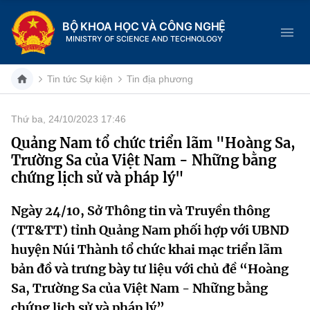
BỘ KHOA HỌC VÀ CÔNG NGHỆ
MINISTRY OF SCIENCE AND TECHNOLOGY
Tin tức Sự kiện
Tin địa phương
Thứ ba, 24/10/2023 17:46
Danh mục
Quảng Nam tổ chức triển lãm "Hoàng Sa,
Trường Sa của Việt Nam - Những bằng
Trang chủ
chứng lịch sử và pháp lý"
Giới thiệu
Ngày 24/10, Sở Thông tin và Truyền thông
(TT&TT) tỉnh Quảng Nam phối hợp với UBND
Chức năng nhiệm vụ
Tin tức sự kiện
huyện Núi Thành tổ chức khai mạc triển lãm
Dịch vụ công
Cơ cấu tổ chức
Khoa học và Công nghệ
bản đồ và trưng bày tư liệu với chủ đề “Hoàng
Sa, Trường Sa của Việt Nam - Những bằng
Hệ thống văn bản
Lịch sử phát triển
Đổi mới sáng tạo
chứng lịch sử và pháp lý”.