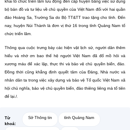
khai tổ chức triển lãm lưu động đến cấp huyện bằng việc sử dụng
bộ bản đồ và tư liệu về chủ quyền của Việt Nam đối với hai quần
đảo Hoàng Sa, Trường Sa do Bộ TT&TT trao tặng cho tỉnh. Đến
nay, huyện Núi Thành là đơn vị thứ 16 trong tỉnh Quảng Nam tổ
chức triển lãm.
Thông qua cuộc trưng bày các hiện vật lịch sử, người dân thêm
hiểu và nhớ ơn bao thế hệ người Việt Nam đã đổ mồ hôi và
xương máu để xác lập, thực thi và bảo vệ chủ quyền biển, đảo.
Đồng thời cũng khẳng định quyết tâm của Đảng, Nhà nước và
nhân dân ta trong việc xây dựng và bảo vệ Tổ quốc Việt Nam xã
hội chủ nghĩa, bảo vệ chủ quyền biển, đảo thiêng liêng mà tổ tiên
để lại./.
Sở Thông tin
tỉnh Quảng Nam
Từ
khoá: