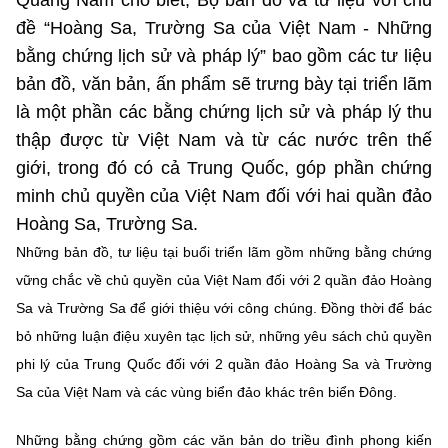
Quảng Nam cho biết, Bộ bản đồ và tư liệu với chủ
Chọn ngôn ngữ
đề “Hoàng Sa, Trường Sa của Việt Nam - Những
Vietnamese
English
bằng chứng lịch sử và pháp lý” bao gồm các tư liệu
bản đồ, văn bản, ấn phẩm sẽ trưng bày tại triển lãm
là một phần các bằng chứng lịch sử và pháp lý thu
thập được từ Việt Nam và từ các nước trên thế
BỘ KHOA HỌC VÀ CÔNG NGHỆ
giới, trong đó có cả Trung Quốc, góp phần chứng
MINISTRY OF SCIENCE AND TECHNOLOGY
minh chủ quyền của Việt Nam đối với hai quần đảo
Điều khoản sử dụng
Theo dõi MST:
Góp ý
Hoàng Sa, Trường Sa.
Những bản đồ, tư liệu tại buổi triển lãm gồm những bằng chứng
Cơ quan chủ quản: Bộ Khoa học và Công nghệ (MST)
vững chắc về chủ quyền của Việt Nam đối với 2 quần đảo Hoàng
Chịu trách nhiệm nội dung: Nguyễn Thị Hải Hằng
Sa và Trường Sa để giới thiệu với công chúng. Đồng thời để bác
Giám đốc Trung tâm Truyền thông Khoa học và Công nghệ.
bỏ những luận điệu xuyên tạc lịch sử, những yêu sách chủ quyền
Liên hệ
Địa chỉ: Ban Biên tập Cổng TTĐT - 18 Nguyễn Du, TP. Hà Nội
phi lý của Trung Quốc đối với 2 quần đảo Hoàng Sa và Trường
Điện thoại: 024 3936 9506
Sa của Việt Nam và các vùng biển đảo khác trên biển Đông.
Email:
stc@mst.gov.vn
©2026 Bản quyền thuộc Bộ Khoa Học và Công Nghệ
Những bằng chứng gồm các văn bản do triều đình phong kiến