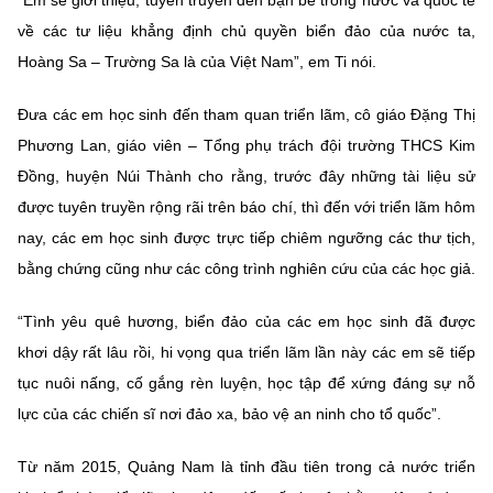
“Em sẽ giới thiệu, tuyên truyền đến bạn bè trong nước và quốc tế
về các tư liệu khẳng định chủ quyền biển đảo của nước ta,
Hoàng Sa – Trường Sa là của Việt Nam”, em Ti nói.
Đưa các em học sinh đến tham quan triển lãm, cô giáo Đặng Thị
Phương Lan, giáo viên – Tổng phụ trách đội trường THCS Kim
Đồng, huyện Núi Thành cho rằng, trước đây những tài liệu sử
được tuyên truyền rộng rãi trên báo chí, thì đến với triển lãm hôm
nay, các em học sinh được trực tiếp chiêm ngưỡng các thư tịch,
bằng chứng cũng như các công trình nghiên cứu của các học giả.
“Tình yêu quê hương, biển đảo của các em học sinh đã được
khơi dậy rất lâu rồi, hi vọng qua triển lãm lần này các em sẽ tiếp
tục nuôi nấng, cố gắng rèn luyện, học tập để xứng đáng sự nỗ
lực của các chiến sĩ nơi đảo xa, bảo vệ an ninh cho tổ quốc”.
Từ năm 2015, Quảng Nam là tỉnh đầu tiên trong cả nước triển