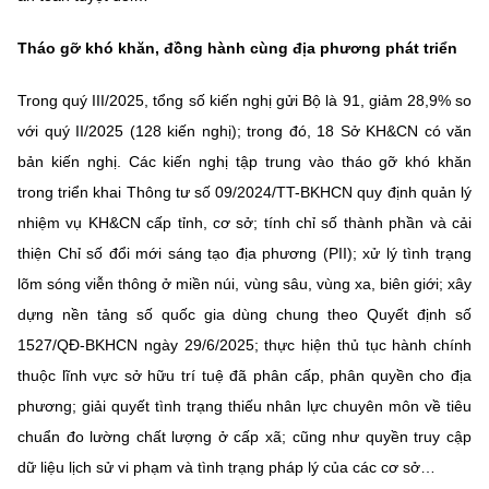
Tháo gỡ khó khăn, đồng hành cùng địa phương phát triển
Trong quý III/2025, tổng số kiến nghị gửi Bộ là 91, giảm 28,9% so
với quý II/2025 (128 kiến nghị); trong đó, 18 Sở KH&CN có văn
bản kiến nghị. Các kiến nghị tập trung vào tháo gỡ khó khăn
trong triển khai Thông tư số 09/2024/TT-BKHCN quy định quản lý
nhiệm vụ KH&CN cấp tỉnh, cơ sở; tính chỉ số thành phần và cải
thiện Chỉ số đổi mới sáng tạo địa phương (PII); xử lý tình trạng
lõm sóng viễn thông ở miền núi, vùng sâu, vùng xa, biên giới; xây
dựng nền tảng số quốc gia dùng chung theo Quyết định số
1527/QĐ-BKHCN ngày 29/6/2025; thực hiện thủ tục hành chính
thuộc lĩnh vực sở hữu trí tuệ đã phân cấp, phân quyền cho địa
phương; giải quyết tình trạng thiếu nhân lực chuyên môn về tiêu
chuẩn đo lường chất lượng ở cấp xã; cũng như quyền truy cập
dữ liệu lịch sử vi phạm và tình trạng pháp lý của các cơ sở…