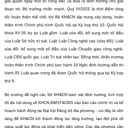
giải quyết ngay một số công việc và đưa ra định hướng cho giai
đoạn tới. Bộ trưởng nhấn mạnh, Quý IV/2025 là thời điểm tăng
tốc hoàn thiện thể chế, khi Bộ KH&CN tập trung xây dựng, hoàn
thiện trình Chính phủ trình Quốc hội tại Kỳ họp thứ 10, Quốc hội
khóa XV 05 dự án Luật gồm: Luật sửa đổi, bổ sung một số điều
của Luật Sở hữu trí tuệ; Luật Luật Công nghệ cao (sửa đổi); Luật
sửa đổi, bổ sung một số điều của Luật Chuyển giao công nghệ;
Luật CĐS quốc gia; Luật Trí tuệ nhân tạo. Đồng thời, khẩn trương
hoàn thiện trình Chính phủ ban hành 16 Nghị định hướng dẫn thi
hành 05 Luật quan trọng đã được Quốc hội thông qua tại Kỳ họp
thứ 9...
Bộ trưởng đề nghị các Sở KH&CN bám sát định hướng, tích hợp
tối đa nội dung về KHCN,ĐMST&CĐS vào báo cáo chính trị và kế
hoạch hành động tại Đại hội Đảng bộ địa phương - coi đây là nền
tảng để KH&CN trở thành động lực tăng trưởng, tạo đột phá về
năng suất lao động và phát triển bền vững. Các địa phương cần