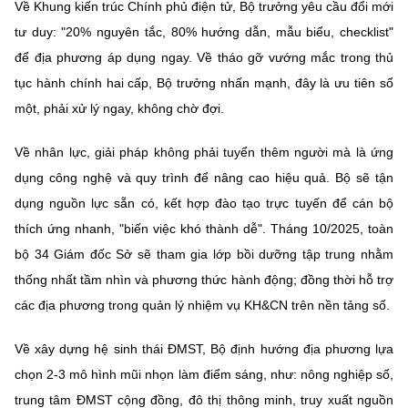
Về Khung kiến trúc Chính phủ điện tử, Bộ trưởng yêu cầu đổi mới
tư duy: "20% nguyên tắc, 80% hướng dẫn, mẫu biểu, checklist"
để địa phương áp dụng ngay. Về tháo gỡ vướng mắc trong thủ
tục hành chính hai cấp, Bộ trưởng nhấn mạnh, đây là ưu tiên số
một, phải xử lý ngay, không chờ đợi.
Về nhân lực, giải pháp không phải tuyển thêm người mà là ứng
dụng công nghệ và quy trình để nâng cao hiệu quả. Bộ sẽ tận
dụng nguồn lực sẵn có, kết hợp đào tạo trực tuyến để cán bộ
thích ứng nhanh, "biến việc khó thành dễ". Tháng 10/2025, toàn
bộ 34 Giám đốc Sở sẽ tham gia lớp bồi dưỡng tập trung nhằm
thống nhất tầm nhìn và phương thức hành động; đồng thời hỗ trợ
các địa phương trong quản lý nhiệm vụ KH&CN trên nền tảng số.
Về xây dựng hệ sinh thái ĐMST, Bộ định hướng địa phương lựa
chọn 2-3 mô hình mũi nhọn làm điểm sáng, như: nông nghiệp số,
trung tâm ĐMST cộng đồng, đô thị thông minh, truy xuất nguồn