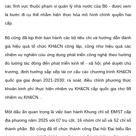
(Ghi rõ nguồn "https://mst.gov.vn" khi phát hành lại thông tin từ
các lĩnh vực thuộc phạm vi quản lý nhà nước của Bộ - được xem
website này)
là bước đi cụ thể nhằm hiện thực hóa mô hình chính quyền hai
cấp.
Bộ cũng đã kịp thời ban hành các bộ tiêu chí và hướng dẫn đánh
giá hiệu quả tổ chức KH&CN công lập, cũng như hiệu quả các
nhiệm vụ nghiên cứu ứng dụng phát triển công nghệ theo hướng
đo lường tác động đến phát triển kinh tế - xã hội; phê duyệt chủ
trương, định hướng sắp xếp tái cơ cấu các chương trình KH&CN
quốc gia giai đoạn 2021-2030; rà soát, điều chỉnh phương thức
khoán kinh phí thực hiện nhiệm vụ KH&CN cấp quốc gia cho 98
nhiệm vụ KH&CN…
Một dấu ấn quan trọng là việc ban hành Khung chỉ số ĐMST cấp
địa phương năm 2025 với 07 trụ cột, 16 nhóm chỉ số và 52 chỉ số
thành phần. Bộ cũng đã tổ chức thành công Đại hội Đại biểu lần