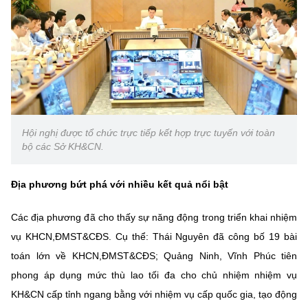
Hội nghị được tổ chức trực tiếp kết hợp trực tuyến với toàn
bộ các Sở KH&CN.
Địa phương bứt phá với nhiều kết quả nổi bật
Các địa phương đã cho thấy sự năng động trong triển khai nhiệm
vụ KHCN,ĐMST&CĐS. Cụ thể: Thái Nguyên đã công bố 19 bài
toán lớn về KHCN,ĐMST&CĐS; Quảng Ninh, Vĩnh Phúc tiên
phong áp dụng mức thù lao tối đa cho chủ nhiệm nhiệm vụ
KH&CN cấp tỉnh ngang bằng với nhiệm vụ cấp quốc gia, tạo động