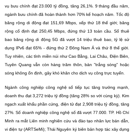
vụ bưu chính đạt 23.000 tỷ đồng, tăng 26,1%. 9 tháng đầu năm,
ngành bưu chính đã hoàn thành hơn 70% kế hoạch năm. Tốc độ
băng rộng di động đạt 151,69 Mbps, xếp thứ 18 thế giới; băng
rộng cố định đạt 250,45 Mbps, đứng thứ 13 toàn cầu. Số thuê
bao băng rộng di động 5G đã vượt 14 triệu thuê bao, tỷ lệ sử
dụng IPv6 đạt 65% - đứng thứ 2 Đông Nam Á và thứ 8 thế giới.
Tuy nhiên, các tỉnh miền núi như Cao Bằng, Lai Châu, Điện Biên,
Tuyên Quang vẫn còn hàng trăm thôn, bản "trắng sóng" hoặc
sóng không ổn định, gây khó khăn cho dịch vụ công trực tuyến.
Ngành công nghiệp công nghệ số tiếp tục tăng trưởng mạnh,
doanh thu đạt 3,272 triệu tỷ đồng (tăng 28% so với cùng kỳ). Kim
ngạch xuất khẩu phần cứng, điện tử đạt 2,908 triệu tỷ đồng, tăng
27%. Số doanh nghiệp công nghệ số đã vượt 77.000. TP. Hồ Chí
Minh ra mắt Liên minh nghiên cứu và đào tạo nhân lực bán dẫn,
vi điện tự (ARTSeMi); Thái Nguyên ký biên bản hợp tác xây dựng