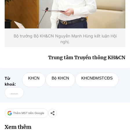
Bộ trưởng Bộ KH&CN Nguyễn Mạnh Hùng kết luận Hội
nghị.
Trung tâm Truyền thông KH&CN
KHCN
Bộ KHCN
KHCNĐMSTCĐS
Từ
khoá:
......
Thêm MST trên Google
Xem thêm