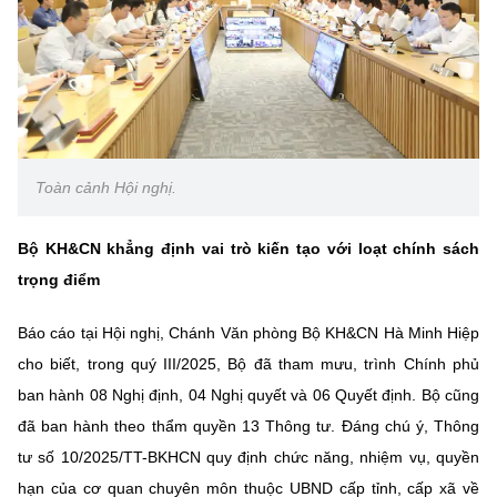
Chọn ngôn ngữ
Vietnamese
English
BỘ KHOA HỌC VÀ CÔNG NGHỆ
Toàn cảnh Hội nghị.
MINISTRY OF SCIENCE AND TECHNOLOGY
Điều khoản sử dụng
Theo dõi MST:
Góp ý
Bộ KH&CN khẳng định vai trò kiến tạo với loạt chính sách
trọng điểm
Cơ quan chủ quản: Bộ Khoa học và Công nghệ (MST)
Chịu trách nhiệm nội dung: Nguyễn Thị Hải Hằng
Báo cáo tại Hội nghị, Chánh Văn phòng Bộ KH&CN Hà Minh Hiệp
Giám đốc Trung tâm Truyền thông Khoa học và Công nghệ.
cho biết, trong quý III/2025, Bộ đã tham mưu, trình Chính phủ
Liên hệ
ban hành 08 Nghị định, 04 Nghị quyết và 06 Quyết định. Bộ cũng
Địa chỉ: Ban Biên tập Cổng TTĐT - 18 Nguyễn Du, TP. Hà Nội
đã ban hành theo thẩm quyền 13 Thông tư. Đáng chú ý, Thông
Điện thoại: 024 3936 9506
Email:
stc@mst.gov.vn
tư số 10/2025/TT-BKHCN quy định chức năng, nhiệm vụ, quyền
©2026 Bản quyền thuộc Bộ Khoa Học và Công Nghệ
hạn của cơ quan chuyên môn thuộc UBND cấp tỉnh, cấp xã về