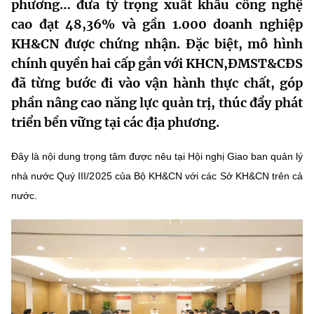
phương… đưa tỷ trọng xuất khẩu công nghệ
MST IOFFICE
Văn bản QPPL
Sở Khoa học và Công nghệ
Chuyển đổi số
cao đạt 48,36% và gần 1.000 doanh nghiệp
KH&CN được chứng nhận. Đặc biệt, mô hình
THỐNG KÊ
Văn bản chỉ đạo điều hành
Bưu chính, Viễn thông
chính quyền hai cấp gắn với KHCN,ĐMST&CĐS
Multimedia
đã từng bước đi vào vận hành thực chất, góp
Khoa học và Công nghệ
Lấy ý kiến người dân về dự thảo VBQPPL
Sở hữu trí tuệ
phần nâng cao năng lực quản trị, thúc đẩy phát
THƯ ĐIỆN TỬ
Đổi mới sáng tạo
triển bền vững tại các địa phương.
Tiêu chuẩn, đo lường, chất lượng
Khác
Chuyển đổi số
Đây là nội dung trọng tâm được nêu tại Hội nghị Giao ban quản lý
Năng lượng nguyên tử
Videos
nhà nước Quý III/2025 của Bộ KH&CN với các Sở KH&CN trên cả
Bưu chính, Viễn thông
Tin tổng hợp
nước.
Infographic
Sở hữu trí tuệ
Tin địa phương
Ảnh
Tiêu chuẩn, đo lường, chất lượng
Voice
Năng lượng nguyên tử
Nhiệm vụ trọng tâm