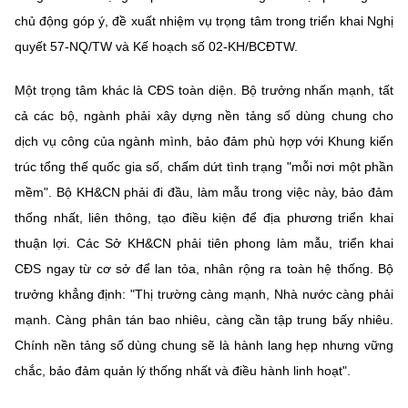
chủ động góp ý, đề xuất nhiệm vụ trọng tâm trong triển khai Nghị
quyết 57-NQ/TW và Kế hoạch số 02-KH/BCĐTW.
Một trọng tâm khác là CĐS toàn diện. Bộ trưởng nhấn mạnh, tất
cả các bộ, ngành phải xây dựng nền tảng số dùng chung cho
dịch vụ công của ngành mình, bảo đảm phù hợp với Khung kiến
trúc tổng thế quốc gia số, chấm dứt tình trạng "mỗi nơi một phần
mềm". Bộ KH&CN phải đi đầu, làm mẫu trong việc này, bảo đảm
thống nhất, liên thông, tạo điều kiện để địa phương triển khai
thuận lợi. Các Sở KH&CN phải tiên phong làm mẫu, triển khai
CĐS ngay từ cơ sở để lan tỏa, nhân rộng ra toàn hệ thống. Bộ
trưởng khẳng định: "Thị trường càng mạnh, Nhà nước càng phải
mạnh. Càng phân tán bao nhiêu, càng cần tập trung bấy nhiêu.
Chính nền tảng số dùng chung sẽ là hành lang hẹp nhưng vững
chắc, bảo đảm quản lý thống nhất và điều hành linh hoạt".