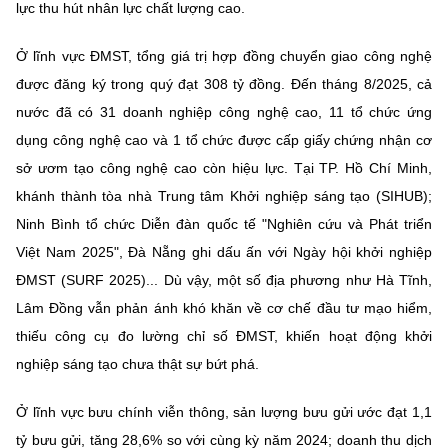
lực thu hút nhân lực chất lượng cao.
Ở lĩnh vực ĐMST, tổng giá trị hợp đồng chuyển giao công nghệ
được đăng ký trong quý đạt 308 tỷ đồng. Đến tháng 8/2025, cả
nước đã có 31 doanh nghiệp công nghệ cao, 11 tổ chức ứng
dụng công nghệ cao và 1 tổ chức được cấp giấy chứng nhận cơ
sở ươm tạo công nghệ cao còn hiệu lực. Tại TP. Hồ Chí Minh,
khánh thành tòa nhà Trung tâm Khởi nghiệp sáng tạo (SIHUB);
Ninh Bình tổ chức Diễn đàn quốc tế "Nghiên cứu và Phát triển
Việt Nam 2025", Đà Nẵng ghi dấu ấn với Ngày hội khởi nghiệp
ĐMST (SURF 2025)... Dù vậy, một số địa phương như Hà Tĩnh,
Lâm Đồng vẫn phản ánh khó khăn về cơ chế đầu tư mạo hiểm,
thiếu công cụ đo lường chỉ số ĐMST, khiến hoạt động khởi
nghiệp sáng tạo chưa thật sự bứt phá.
Ở lĩnh vực bưu chính viễn thông, sản lượng bưu gửi ước đạt 1,1
tỷ bưu gửi, tăng 28,6% so với cùng kỳ năm 2024; doanh thu dịch