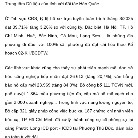
Trung tâm Dữ liệu của tỉnh với đối tác Hàn Quốc.
Ở lĩnh vực CĐS, tỷ lệ hồ sơ trực tuyến toàn trình tháng 8/2025
đạt 39,71%, tăng 3,26% so với cùng kỳ. Đặc biệt, Hà Nội, TP. Hồ
Chí Minh, Huế, Bắc Ninh, Cà Mau, Lạng Sơn… là những địa
phương đi đầu, với 100% xã, phường đã đạt chỉ tiêu theo Kế
hoạch 02-KH/BCĐTW.
Các lĩnh vực khác cũng cho thấy sự phát triển mạnh mẽ: đơn sở
hữu công nghiệp tiếp nhận đạt 26.613 (tăng 20,4%), văn bằng
bảo hộ cấp mới 23.969 (tăng 84,9%); Bộ công bố 111 TCVN mới,
phê duyệt 1.364 mẫu phương tiện đo, cấp mã số mã vạch cho
gần 2.000 doanh nghiệp... Trong lĩnh vực năng lượng nguyên tử,
Bộ cấp 321 giấy phép công việc bức xạ, 187 chứng chỉ nhân viên
bức xạ; TP. Hồ Chí Minh đã xử lý thành công sự cố phóng xạ tại
cảng Phước Long ICD port - ICD3 tại Phường Thủ Đức, đảm bảo
an toàn tuyệt đối…