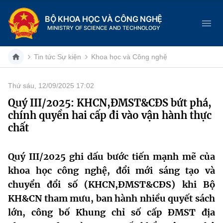
BỘ KHOA HỌC VÀ CÔNG NGHỆ
MINISTRY OF SCIENCE AND TECHNOLOGY
Tin tức Sự kiện
Khoa học và Công nghệ
Thứ sáu, 12/09/2025 17:02
Danh mục
Quý III/2025: KHCN,ĐMST&CĐS bứt phá,
chính quyền hai cấp đi vào vận hành thực
Trang chủ
chất
Giới thiệu
Quý III/2025 ghi dấu bước tiến mạnh mẽ của
Chức năng nhiệm vụ
Tin tức sự kiện
khoa học công nghệ, đổi mới sáng tạo và
chuyển đổi số (KHCN,ĐMST&CĐS) khi Bộ
Dịch vụ công
Cơ cấu tổ chức
Khoa học và Công nghệ
KH&CN tham mưu, ban hành nhiều quyết sách
Hệ thống văn bản
lớn, công bố Khung chỉ số cấp ĐMST địa
Lịch sử phát triển
Đổi mới sáng tạo