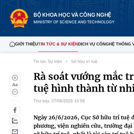
BỘ KHOA HỌC VÀ CÔNG NGHỆ
MINISTRY OF SCIENCE AND TECHNOLOGY
GIỚI THIỆU
TIN TỨC & SỰ KIỆN
DỊCH VỤ CÔNG
HỆ THỐNG 
Tin tức Sự kiện
Sở hữu trí tuệ
Rà soát vướng mắc tr
Aa
tuệ hình thành từ 
Thứ bảy, 27/06/2026 15:56
Ngày 26/6/2026, Cục Sở hữu trí tuệ đã
phương, viện nghiên cứu, trường đại