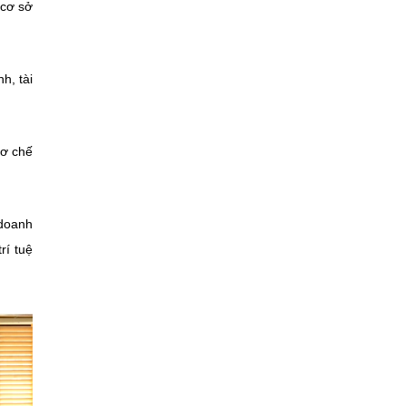
 cơ sở
h, tài
cơ chế
 doanh
rí tuệ