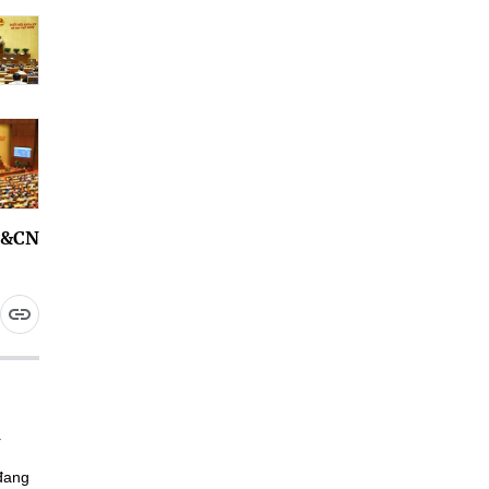
H&CN
 đang