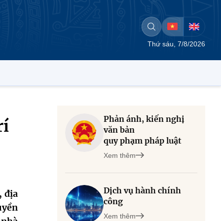
Thứ sáu, 7/8/2026
Phản ánh, kiến nghị
rí
văn bản
quy phạm pháp luật
Xem thêm
Dịch vụ hành chính
 địa
công
uyền
Xem thêm