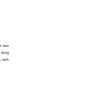
ền ban
ử dụng
, kinh