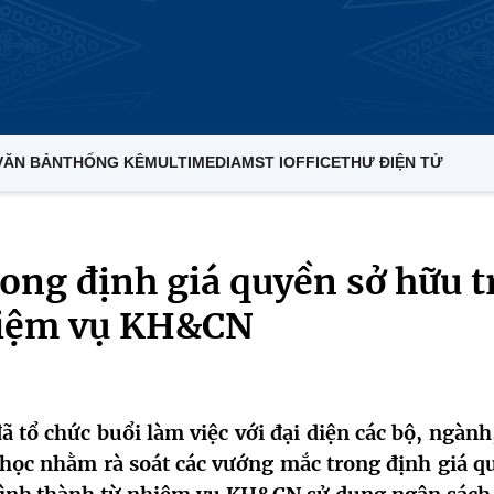
VĂN BẢN
THỐNG KÊ
MULTIMEDIA
MST IOFFICE
THƯ ĐIỆN TỬ
ong định giá quyền sở hữu t
nhiệm vụ KH&CN
 tổ chức buổi làm việc với đại diện các bộ, ngành,
 học nhằm rà soát các vướng mắc trong định giá q