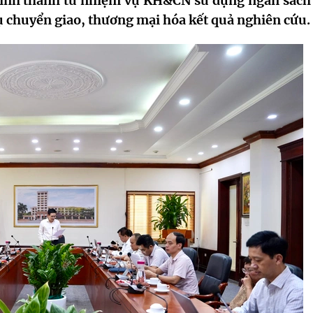
ệ hình thành từ nhiệm vụ
KH&CN
sử dụng ngân sách
ụ chuyển giao, thương mại hóa kết quả nghiên cứu.