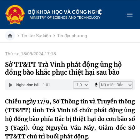
BỘ KHOA HỌC VÀ CÔNG NGHỆ
MINISTRY OF SCIENCE AND TECHNOLOGY
Tin tức Sự kiện
Tin địa phương
Thứ tư, 18/09/2024 17:18
Danh mục
Sở TT&TT Trà Vinh phát động ủng hộ
đồng bào khắc phục thiệt hại sau bão
Trang chủ
Nghe đọc bài
1:01
Giới thiệu
Chiều ngày 17/9, Sở Thông tin và Truyền thông
Chức năng nhiệm vụ
Tin tức sự kiện
(TT&TT) tỉnh Trà Vinh tổ chức phát động ủng
Dịch vụ công
hộ đồng bào phía Bắc bị thiệt hại do cơn bão số
Cơ cấu tổ chức
Khoa học và Công nghệ
3 (Yagi). Ông Nguyễn Văn Nầy, Giám đốc Sở
Hệ thống văn bản
Lịch sử phát triển
Đổi mới sáng tạo
TT&TT chủ trì buổi phát động.