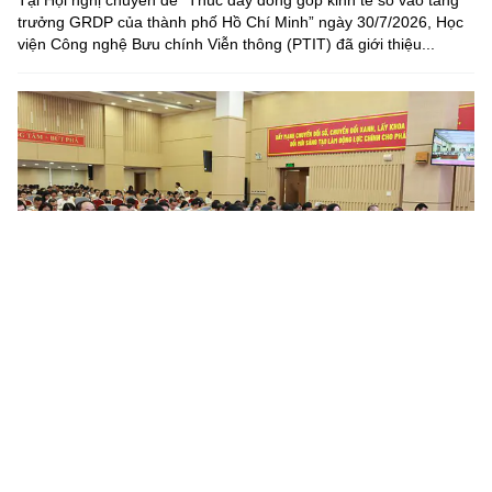
Tại Hội nghị chuyên đề “Thúc đẩy đóng góp kinh tế số vào tăng
trưởng GRDP của thành phố Hồ Chí Minh” ngày 30/7/2026, Học
viện Công nghệ Bưu chính Viễn thông (PTIT) đã giới thiệu...
Nâng cao chất lượng công tác quán triệt, tuyên truyền và
triển khai thực hiện các chỉ thị, nghị quyết, quy định...
Trong thời gian qua, tại Đảng bộ Tổng công ty Bưu điện Việt
Nam, công tác tổ chức nghiên cứu, học tập, quán triệt và triển