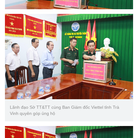
(Ghi rõ nguồn "https://mst.gov.vn" khi phát hành lại thông tin từ
website này)
Lãnh đạo Sở TT&TT cùng Ban Giám đốc Viettel tỉnh Trà
Vinh quyên góp ủng hộ