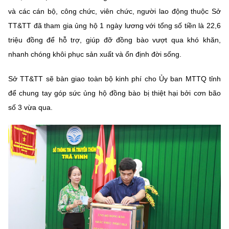
Chọn ngôn ngữ
và các cán bộ, công chức, viên chức, người lao động thuộc Sở
TT&TT đã tham gia ủng hộ 1 ngày lương với tổng số tiền là 22,6
Vietnamese
English
triệu đồng để hỗ trợ, giúp đỡ đồng bào vượt qua khó khăn,
nhanh chóng khôi phục sản xuất và ổn định đời sống.
BỘ KHOA HỌC VÀ CÔNG NGHỆ
Sở TT&TT sẽ bàn giao toàn bộ kinh phí cho Ủy ban MTTQ tỉnh
MINISTRY OF SCIENCE AND TECHNOLOGY
để chung tay góp sức ủng hộ đồng bào bị thiệt hại bởi cơn bão
số 3 vừa qua.
Điều khoản sử dụng
Theo dõi MST:
Góp ý
Cơ quan chủ quản: Bộ Khoa học và Công nghệ (MST)
Chịu trách nhiệm nội dung: Nguyễn Thị Hải Hằng
Giám đốc Trung tâm Truyền thông Khoa học và Công nghệ.
Liên hệ
Địa chỉ: Ban Biên tập Cổng TTĐT - 18 Nguyễn Du, TP. Hà Nội
Điện thoại: 024 3936 9506
Email:
stc@mst.gov.vn
©2026 Bản quyền thuộc Bộ Khoa Học và Công Nghệ