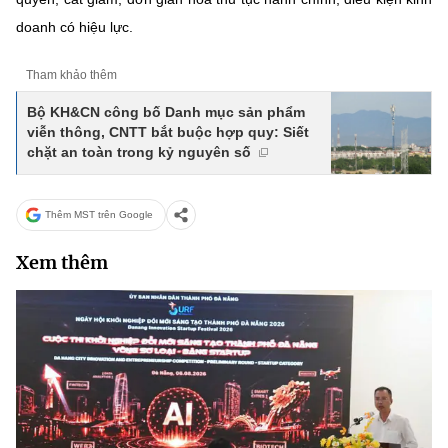
(Ghi rõ nguồn "https://mst.gov.vn" khi phát hành lại thông tin từ
website này)
doanh có hiệu lực.
Tham khảo thêm
Bộ KH&CN công bố Danh mục sản phẩm
viễn thông, CNTT bắt buộc hợp quy: Siết
chặt an toàn trong kỷ nguyên số
Thêm MST trên Google
Xem thêm