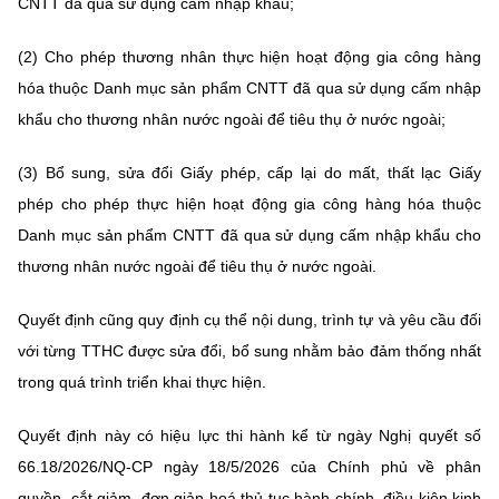
CNTT đã qua sử dụng cấm nhập khẩu;
Chọn ngôn ngữ
Vietnamese
English
(2) Cho phép thương nhân thực hiện hoạt động gia công hàng
hóa thuộc Danh mục sản phẩm CNTT đã qua sử dụng cấm nhập
khẩu cho thương nhân nước ngoài để tiêu thụ ở nước ngoài;
BỘ KHOA HỌC VÀ CÔNG NGHỆ
(3) Bổ sung, sửa đổi Giấy phép, cấp lại do mất, thất lạc Giấy
MINISTRY OF SCIENCE AND TECHNOLOGY
phép cho phép thực hiện hoạt động gia công hàng hóa thuộc
Điều khoản sử dụng
Theo dõi MST:
Danh mục sản phẩm CNTT đã qua sử dụng cấm nhập khẩu cho
Góp ý
thương nhân nước ngoài để tiêu thụ ở nước ngoài.
Cơ quan chủ quản: Bộ Khoa học và Công nghệ (MST)
Quyết định cũng quy định cụ thể nội dung, trình tự và yêu cầu đối
Chịu trách nhiệm nội dung: Nguyễn Thị Hải Hằng
với từng TTHC được sửa đổi, bổ sung nhằm bảo đảm thống nhất
Giám đốc Trung tâm Truyền thông Khoa học và Công nghệ.
Liên hệ
trong quá trình triển khai thực hiện.
Địa chỉ: Ban Biên tập Cổng TTĐT - 18 Nguyễn Du, TP. Hà Nội
Điện thoại: 024 3936 9506
Quyết định này có hiệu lực thi hành kể từ ngày Nghị quyết số
Email:
stc@mst.gov.vn
66.18/2026/NQ-CP ngày 18/5/2026 của Chính phủ về phân
©2026 Bản quyền thuộc Bộ Khoa Học và Công Nghệ
quyền, cắt giảm, đơn giản hoá thủ tục hành chính, điều kiện kinh