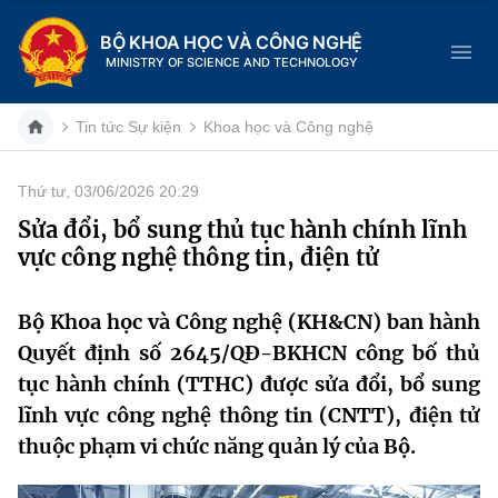
BỘ KHOA HỌC VÀ CÔNG NGHỆ
MINISTRY OF SCIENCE AND TECHNOLOGY
Tin tức Sự kiện
Khoa học và Công nghệ
Thứ tư, 03/06/2026 20:29
Danh mục
Sửa đổi, bổ sung thủ tục hành chính lĩnh
vực công nghệ thông tin, điện tử
Trang chủ
Giới thiệu
Bộ Khoa học và Công nghệ (KH&CN) ban hành
Quyết định số 2645/QĐ-BKHCN công bố thủ
Chức năng nhiệm vụ
Tin tức sự kiện
tục hành chính (TTHC) được sửa đổi, bổ sung
lĩnh vực công nghệ thông tin (CNTT), điện tử
Dịch vụ công
Cơ cấu tổ chức
Khoa học và Công nghệ
thuộc phạm vi chức năng quản lý của Bộ.
Hệ thống văn bản
Lịch sử phát triển
Đổi mới sáng tạo