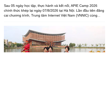
Sau 05 ngày học tập, thực hành và kết nối, APIE Camp 2026
chính thức khép lại ngày 07/8/2026 tại Hà Nội. Lần đầu tiên đăng
cai chương trình, Trung tâm Internet Việt Nam (VNNIC) cùng...
Khoa học, công nghệ mở đường khai thác nguồn lực văn
hóa
Sau 6 tháng triển khai Nghị quyết số 80-NQ/TW của Bộ Chính trị,