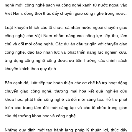
Chọn ngôn ngữ
nghệ mới, công nghệ sạch và công nghệ xanh từ nước ngoài vào
Việt Nam, đồng thời thúc đẩy chuyển giao công nghệ trong nước.
Vietnamese
English
Luật khuyến khích các tổ chức, cá nhân nước ngoài chuyển giao
công nghệ cho Việt Nam nhằm nâng cao năng lực tiếp thu, làm
chủ và đổi mới công nghệ. Các dự án đầu tư gắn với chuyển giao
BỘ KHOA HỌC VÀ CÔNG NGHỆ
MINISTRY OF SCIENCE AND TECHNOLOGY
công nghệ, đào tạo nhân lực và phát triển năng lực nghiên cứu,
ứng dụng công nghệ cũng được ưu tiên hưởng các chính sách
Điều khoản sử dụng
Theo dõi MST:
Góp ý
khuyến khích theo quy định.
Cơ quan chủ quản: Bộ Khoa học và Công nghệ (MST)
Bên cạnh đó, luật tiếp tục hoàn thiện các cơ chế hỗ trợ hoạt động
Chịu trách nhiệm nội dung: Nguyễn Thị Hải Hằng
chuyển giao công nghệ, thương mại hóa kết quả nghiên cứu
Giám đốc Trung tâm Truyền thông Khoa học và Công nghệ.
khoa học, phát triển công nghệ và đổi mới sáng tạo. Hỗ trợ phát
Liên hệ
Địa chỉ: Ban Biên tập Cổng TTĐT - 18 Nguyễn Du, TP. Hà Nội
triển các trung tâm đổi mới sáng tạo và các tổ chức trung gian
Điện thoại: 024 3936 9506
của thị trường khoa học và công nghệ.
Email:
stc@mst.gov.vn
©2026 Bản quyền thuộc Bộ Khoa Học và Công Nghệ
Những quy định mới tạo hành lang pháp lý thuận lợi, thúc đẩy