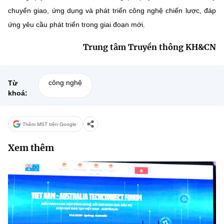
(Ghi rõ nguồn "https://mst.gov.vn" khi phát hành lại thông tin từ
chuyển giao, ứng dụng và phát triển công nghệ chiến lược, đáp
website này)
ứng yêu cầu phát triển trong giai đoạn mới.
Trung tâm Truyền thông KH&CN
công nghệ
Từ
khoá:
Thêm MST trên Google
Xem thêm