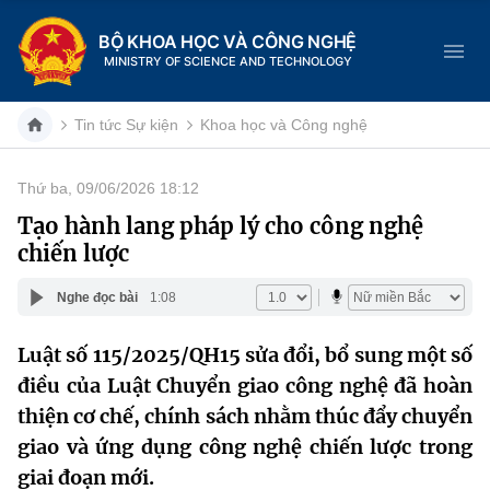
BỘ KHOA HỌC VÀ CÔNG NGHỆ
MINISTRY OF SCIENCE AND TECHNOLOGY
Tin tức Sự kiện
Khoa học và Công nghệ
Thứ ba, 09/06/2026 18:12
Danh mục
Tạo hành lang pháp lý cho công nghệ
chiến lược
Trang chủ
Nghe đọc bài
1:08
Giới thiệu
Luật số 115/2025/QH15 sửa đổi, bổ sung một số
Chức năng nhiệm vụ
Tin tức sự kiện
điều của Luật Chuyển giao công nghệ đã hoàn
Dịch vụ công
thiện cơ chế, chính sách nhằm thúc đẩy chuyển
Cơ cấu tổ chức
Khoa học và Công nghệ
giao và ứng dụng công nghệ chiến lược trong
Hệ thống văn bản
Lịch sử phát triển
Đổi mới sáng tạo
giai đoạn mới.