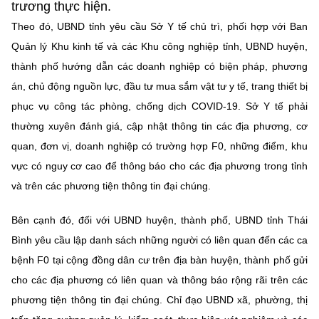
(Ghi rõ nguồn "https://mst.gov.vn" khi phát hành lại thông tin từ
trương thực hiện.
website này)
Theo đó, UBND tỉnh yêu cầu Sở Y tế chủ trì, phối hợp với Ban
Quản lý Khu kinh tế và các Khu công nghiệp tỉnh, UBND huyện,
thành phố hướng dẫn các doanh nghiệp có biện pháp, phương
án, chủ động nguồn lực, đầu tư mua sắm vật tư y tế, trang thiết bị
phục vụ công tác phòng, chống dịch COVID-19. Sở Y tế phải
thường xuyên đánh giá, cập nhật thông tin các địa phương, cơ
quan, đơn vị, doanh nghiệp có trường hợp F0, những điểm, khu
vực có nguy cơ cao để thông báo cho các địa phương trong tỉnh
và trên các phương tiện thông tin đại chúng.
Bên cạnh đó, đối với UBND huyện, thành phố, UBND tỉnh Thái
Bình yêu cầu lập danh sách những người có liên quan đến các ca
bệnh F0 tại cộng đồng dân cư trên địa bàn huyện, thành phố gửi
cho các địa phương có liên quan và thông báo rộng rãi trên các
phương tiện thông tin đại chúng. Chỉ đạo UBND xã, phường, thị