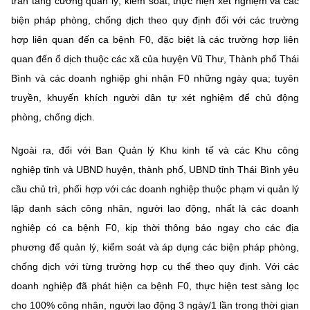
trấn tăng cường quản lý, kiểm soát, thực hiện xét nghiệm và các
biện pháp phòng, chống dịch theo quy định đối với các trường
hợp liên quan đến ca bệnh F0, đặc biệt là các trường hợp liên
quan đến ổ dịch thuộc các xã của huyện Vũ Thư, Thành phố Thái
Bình và các doanh nghiệp ghi nhận F0 những ngày qua; tuyên
truyền, khuyến khích người dân tự xét nghiệm để chủ động
phòng, chống dịch.
Ngoài ra, đối với Ban Quản lý Khu kinh tế và các Khu công
nghiệp tỉnh và UBND huyện, thành phố, UBND tỉnh Thái Bình yêu
cầu chủ trì, phối hợp với các doanh nghiệp thuộc phạm vi quản lý
lập danh sách công nhân, người lao động, nhất là các doanh
nghiệp có ca bệnh F0, kịp thời thông báo ngay cho các địa
phương để quản lý, kiểm soát và áp dụng các biện pháp phòng,
chống dịch với từng trường hợp cụ thể theo quy định. Với các
doanh nghiệp đã phát hiện ca bệnh F0, thực hiện test sàng lọc
cho 100% công nhân, người lao động 3 ngày/1 lần trong thời gian