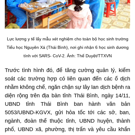
Chọn ngôn ngữ
Vietnamese
English
Lực lượng y tế lấy mẫu xét nghiệm cho toàn bộ học sinh trường
BỘ KHOA HỌC VÀ CÔNG NGHỆ
Tiểu học Nguyên Xá (Thái Bình), nơi ghi nhận 6 học sinh dương
MINISTRY OF SCIENCE AND TECHNOLOGY
tính với SARS- CoV-2. Ảnh: Thế Duyệt/TTXVN
Điều khoản sử dụng
Theo dõi MST:
Góp ý
Trước tình hình đó, để tăng cường quản lý, kiểm
soát các trường hợp có liên quan đến các ổ dịch
Cơ quan chủ quản: Bộ Khoa học và Công nghệ (MST)
nhằm không chế, ngăn chặn sự lây lan dịch bệnh ra
Chịu trách nhiệm nội dung: Nguyễn Thị Hải Hằng
diện rộng trên địa bàn tỉnh Thái Bình, ngày 14/11,
Giám đốc Trung tâm Truyền thông Khoa học và Công nghệ.
Liên hệ
UBND tỉnh Thái Bình ban hành văn bản
Địa chỉ: Ban Biên tập Cổng TTĐT - 18 Nguyễn Du, TP. Hà Nội
5053/UBND-KGVX, gửi hỏa tốc tới các sở, ban,
Điện thoại: 024 3936 9506
ngành, đoàn thể thuộc tỉnh, UBND huyện, thành
Email:
stc@mst.gov.vn
phố, UBND xã, phường, thị trấn và yêu cầu khẩn
©2026 Bản quyền thuộc Bộ Khoa Học và Công Nghệ