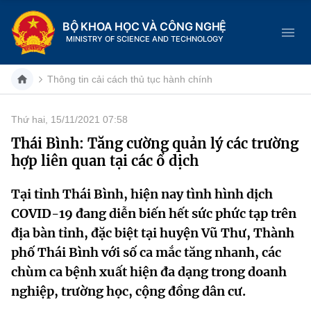
BỘ KHOA HỌC VÀ CÔNG NGHỆ
MINISTRY OF SCIENCE AND TECHNOLOGY
Thông tin cải cách thủ tục hành chính
Thứ hai, 15/11/2021 07:58
Danh mục
Thái Bình: Tăng cường quản lý các trường
hợp liên quan tại các ổ dịch
Trang chủ
Tại tỉnh Thái Bình, hiện nay tình hình dịch
Giới thiệu
COVID-19 đang diễn biến hết sức phức tạp trên
Chức năng nhiệm vụ
Tin tức sự kiện
địa bàn tỉnh, đặc biệt tại huyện Vũ Thư, Thành
phố Thái Bình với số ca mắc tăng nhanh, các
Dịch vụ công
Cơ cấu tổ chức
Khoa học và Công nghệ
chùm ca bệnh xuất hiện đa dạng trong doanh
nghiệp, trường học, cộng đồng dân cư.
Hệ thống văn bản
Lịch sử phát triển
Đổi mới sáng tạo