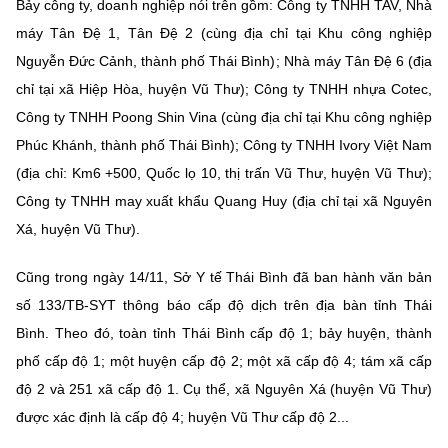
Bảy công ty, doanh nghiệp nói trên gồm: Công ty TNHH TAV, Nhà
máy Tân Đệ 1, Tân Đệ 2 (cùng địa chỉ tại Khu công nghiệp
Nguyễn Đức Cảnh, thành phố Thái Bình); Nhà máy Tân Đệ 6 (địa
chỉ tại xã Hiệp Hòa, huyện Vũ Thư); Công ty TNHH nhựa Cotec,
Công ty TNHH Poong Shin Vina (cùng địa chỉ tại Khu công nghiệp
Phúc Khánh, thành phố Thái Bình); Công ty TNHH Ivory Việt Nam
(địa chỉ: Km6 +500, Quốc lọ 10, thị trấn Vũ Thư, huyện Vũ Thư);
Công ty TNHH may xuất khẩu Quang Huy (địa chỉ tại xã Nguyên
Xá, huyện Vũ Thư).
Cũng trong ngày 14/11, Sở Y tế Thái Bình đã ban hành văn bản
số 133/TB-SYT thông báo cấp độ dịch trên địa bàn tỉnh Thái
Bình. Theo đó, toàn tỉnh Thái Bình cấp độ 1; bảy huyện, thành
phố cấp độ 1; một huyện cấp độ 2; một xã cấp độ 4; tám xã cấp
độ 2 và 251 xã cấp độ 1. Cụ thể, xã Nguyên Xá (huyện Vũ Thư)
được xác định là cấp độ 4; huyện Vũ Thư cấp độ 2...