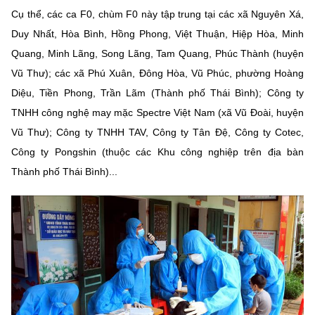
Cụ thể, các ca F0, chùm F0 này tập trung tại các xã Nguyên Xá,
MST IOFFICE
Văn bản QPPL
Sở Khoa học và Công nghệ
Chuyển đổi số
Duy Nhất, Hòa Bình, Hồng Phong, Việt Thuận, Hiệp Hòa, Minh
THỐNG KÊ
Văn bản chỉ đạo điều hành
Quang, Minh Lãng, Song Lãng, Tam Quang, Phúc Thành (huyện
Bưu chính, Viễn thông
Vũ Thư); các xã Phú Xuân, Đông Hòa, Vũ Phúc, phường Hoàng
Multimedia
Khoa học và Công nghệ
Lấy ý kiến người dân về dự thảo VBQPPL
Sở hữu trí tuệ
Diệu, Tiền Phong, Trần Lãm (Thành phố Thái Bình); Công ty
THƯ ĐIỆN TỬ
TNHH công nghệ may mặc Spectre Việt Nam (xã Vũ Đoài, huyện
Đổi mới sáng tạo
Tiêu chuẩn, đo lường, chất lượng
Vũ Thư); Công ty TNHH TAV, Công ty Tân Đệ, Công ty Cotec,
Khác
Chuyển đổi số
Công ty Pongshin (thuộc các Khu công nghiệp trên địa bàn
Năng lượng nguyên tử
Videos
Thành phố Thái Bình)...
Bưu chính, Viễn thông
Tin tổng hợp
Infographic
Sở hữu trí tuệ
Tin địa phương
Ảnh
Tiêu chuẩn, đo lường, chất lượng
Voice
Năng lượng nguyên tử
Nhiệm vụ trọng tâm