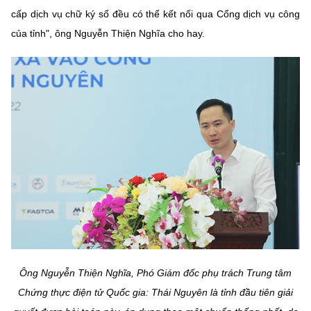
Chọn ngôn ngữ
cấp dịch vụ chữ ký số đều có thể kết nối qua Cổng dịch vụ công
của tỉnh", ông Nguyễn Thiện Nghĩa cho hay.
Vietnamese
English
BỘ KHOA HỌC VÀ CÔNG NGHỆ
MINISTRY OF SCIENCE AND TECHNOLOGY
Điều khoản sử dụng
Theo dõi MST:
Góp ý
Cơ quan chủ quản: Bộ Khoa học và Công nghệ (MST)
Chịu trách nhiệm nội dung: Nguyễn Thị Hải Hằng
Giám đốc Trung tâm Truyền thông Khoa học và Công nghệ.
Liên hệ
Địa chỉ: Ban Biên tập Cổng TTĐT - 18 Nguyễn Du, TP. Hà Nội
Điện thoại: 024 3936 9506
Ông Nguyễn Thiện Nghĩa, Phó Giám đốc phụ trách Trung tâm
Email:
stc@mst.gov.vn
Chứng thực điện tử Quốc gia: Thái Nguyên là tỉnh đầu tiên giải
©2026 Bản quyền thuộc Bộ Khoa Học và Công Nghệ