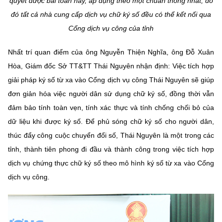
quyết được bài toán này, áp dụng theo một chuẩn thống nhất, do
(Ghi rõ nguồn "https://mst.gov.vn" khi phát hành lại thông tin từ
website này)
đó tất cả nhà cung cấp dịch vụ chữ ký số đều có thể kết nối qua
Cổng dịch vụ công của tỉnh
Nhất trí quan điểm của ông Nguyễn Thiện Nghĩa, ông Đỗ Xuân
Hòa, Giám đốc Sở TT&TT Thái Nguyên nhận định: Việc tích hợp
giải pháp ký số từ xa vào Cổng dịch vụ công Thái Nguyên sẽ giúp
đơn giản hóa việc người dân sử dụng chữ ký số, đồng thời vẫn
đảm bảo tính toàn vẹn, tính xác thực và tính chống chối bỏ của
dữ liệu khi được ký số. Để phủ sóng chữ ký số cho người dân,
thúc đẩy công cuộc chuyển đổi số, Thái Nguyên là một trong các
tỉnh, thành tiên phong đi đầu và thành công trong việc tích hợp
dịch vụ chứng thực chữ ký số theo mô hình ký số từ xa vào Cổng
dịch vụ công.