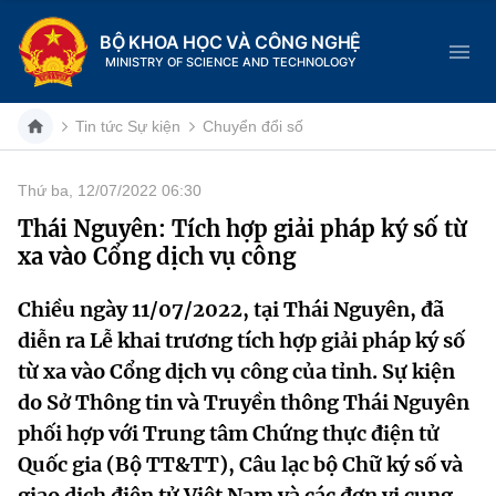
BỘ KHOA HỌC VÀ CÔNG NGHỆ
MINISTRY OF SCIENCE AND TECHNOLOGY
Tin tức Sự kiện
Chuyển đổi số
Thứ ba, 12/07/2022 06:30
Danh mục
Thái Nguyên: Tích hợp giải pháp ký số từ
xa vào Cổng dịch vụ công
Trang chủ
Chiều ngày 11/07/2022, tại Thái Nguyên, đã
Giới thiệu
diễn ra Lễ khai trương tích hợp giải pháp ký số
Chức năng nhiệm vụ
Tin tức sự kiện
từ xa vào Cổng dịch vụ công của tỉnh. Sự kiện
do Sở Thông tin và Truyền thông Thái Nguyên
Dịch vụ công
Cơ cấu tổ chức
Khoa học và Công nghệ
phối hợp với Trung tâm Chứng thực điện tử
Quốc gia (Bộ TT&TT), Câu lạc bộ Chữ ký số và
Hệ thống văn bản
Lịch sử phát triển
Đổi mới sáng tạo
giao dịch điện tử Việt Nam và các đơn vị cung