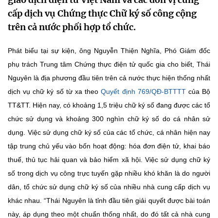
MST IOFFICE
Văn bản QPPL
cấp dịch vụ Chứng thực Chữ ký số công cộng
Sở Khoa học và Công nghệ
Chuyển đổi số
trên cả nước phối hợp tổ chức.
THỐNG KÊ
Văn bản chỉ đạo điều hành
Bưu chính, Viễn thông
Phát biểu tại sự kiện, ông Nguyễn Thiện Nghĩa, Phó Giám đốc
Multimedia
Khoa học và Công nghệ
Lấy ý kiến người dân về dự thảo VBQPPL
Sở hữu trí tuệ
phụ trách Trung tâm Chứng thực điện tử quốc gia cho biết, Thái
THƯ ĐIỆN TỬ
Nguyên là địa phương đầu tiên trên cả nước thực hiện thống nhất
Đổi mới sáng tạo
Tiêu chuẩn, đo lường, chất lượng
dịch vụ chữ ký số từ xa theo
Quyết định 769/QĐ-BTTTT
của Bộ
Khác
Chuyển đổi số
TT&TT. Hiện nay, có khoảng 1,5 triệu chữ ký số đang được các tổ
Năng lượng nguyên tử
Videos
chức sử dụng và khoảng 300 nghìn chữ ký số do cá nhân sử
Bưu chính, Viễn thông
dụng. Việc sử dụng chữ ký số của các tổ chức, cá nhân hiện nay
Tin tổng hợp
Infographic
tập trung chủ yếu vào bốn hoạt động: hóa đơn điện tử, khai báo
Sở hữu trí tuệ
Tin địa phương
Ảnh
thuế, thủ tục hải quan và bảo hiểm xã hội. Việc sử dụng chữ ký
số trong dịch vụ công trực tuyến gặp nhiều khó khăn là do người
Tiêu chuẩn, đo lường, chất lượng
Voice
dân, tổ chức sử dụng chữ ký số của nhiều nhà cung cấp dịch vụ
Năng lượng nguyên tử
khác nhau. “Thái Nguyên là tỉnh đầu tiên giải quyết được bài toán
Nhiệm vụ trọng tâm
này, áp dụng theo một chuẩn thống nhất, do đó tất cả nhà cung