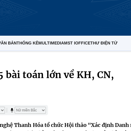
VĂN BẢN
THỐNG KÊ
MULTIMEDIA
MST IOFFICE
THƯ ĐIỆN TỬ
 bài toán lớn về KH, CN,
 nghệ Thanh Hóa tổ chức Hội thảo "Xác định Danh