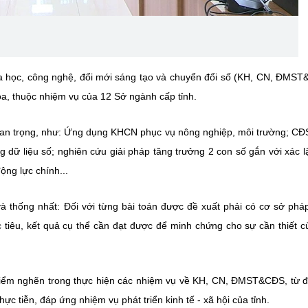
oa học, công nghệ, đổi mới sáng tạo và chuyển đổi số (KH, CN, ĐMS
óa, thuộc nhiệm vụ của 12 Sở ngành cấp tỉnh.
 quan trọng, như: Ứng dụng KHCN phục vụ nông nghiệp, môi trường; CĐ
ảng dữ liệu số; nghiên cứu giải pháp tăng trưởng 2 con số gắn với xác 
ng lực chính...
 và thống nhất: Đối với từng bài toán được đề xuất phải có cơ sở pháp
 tiêu, kết quả cụ thể cần đạt được để minh chứng cho sự cần thiết c
 điểm nghẽn trong thực hiện các nhiệm vụ về KH, CN, ĐMST&CĐS, từ 
ực tiễn, đáp ứng nhiệm vụ phát triển kinh tế - xã hội của tỉnh.