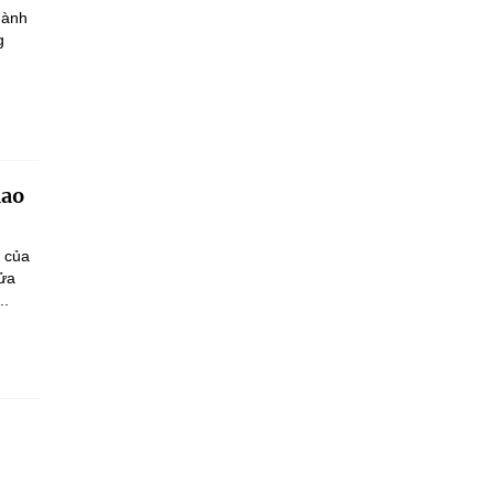
hành
g
iao
n của
sửa
..