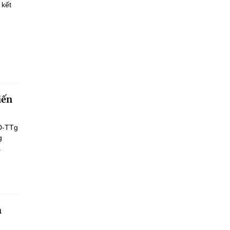
 kết
iến
Đ-TTg
g
.
h