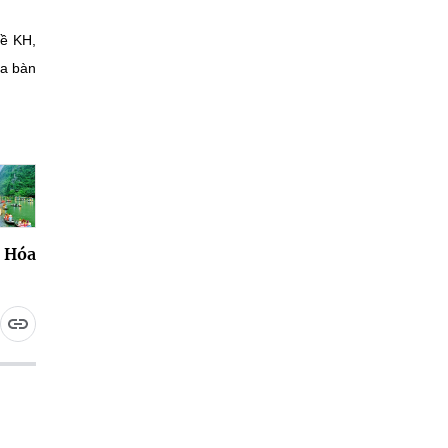
về KH,
ịa bàn
 Hóa