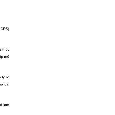
T&CĐS)
S thúc
lập mô
 lý rõ
ủa bài
đó làm