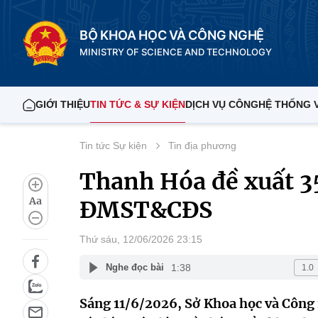
BỘ KHOA HỌC VÀ CÔNG NGHỆ
MINISTRY OF SCIENCE AND TECHNOLOGY
GIỚI THIỆU
TIN TỨC & SỰ KIỆN
DỊCH VỤ CÔNG
HỆ THỐNG 
Tin tức Sự kiện
Tin địa phương
Thanh Hóa đề xuất 35
Aa
ĐMST&CĐS
Thứ sáu, 12/06/2026 23:15
1:38
Nghe đọc bài
Sáng 11/6/2026, Sở Khoa học và Công