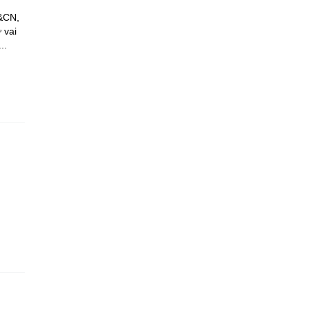
H&CN,
 vai
..