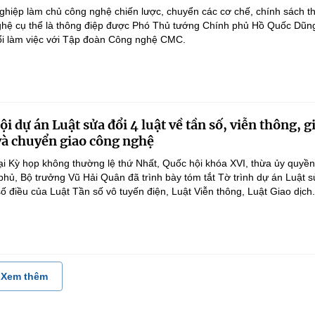
hiệp làm chủ công nghệ chiến lược, chuyển các cơ chế, chính sách t
hệ cụ thể là thông điệp được Phó Thủ tướng Chính phủ Hồ Quốc Dũn
ổi làm việc với Tập đoàn Công nghệ CMC.
i dự án Luật sửa đổi 4 luật về tần số, viễn thông, g
 và chuyển giao công nghệ
ại Kỳ họp không thường lệ thứ Nhất, Quốc hội khóa XVI, thừa ủy quyề
hủ, Bộ trưởng Vũ Hải Quân đã trình bày tóm tắt Tờ trình dự án Luật 
ố điều của Luật Tần số vô tuyến điện, Luật Viễn thông, Luật Giao dịch.
Xem thêm