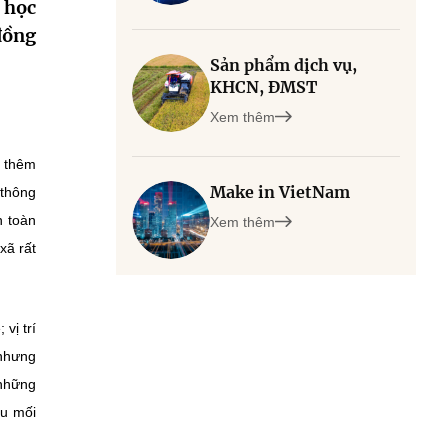
 học
đồng
Sản phẩm dịch vụ,
KHCN, ĐMST
Xem thêm
o thêm
Make in VietNam
 thông
n toàn
Xem thêm
xã rất
vị trí
 nhưng
 những
ầu mối