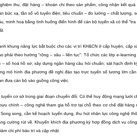
 nghiệm thu, đặt hàng – khoán chi theo sản phẩm, công nhận kết quả
àn bức xạ, tần số vô tuyến điện, tiêu chuẩn – đo lường – chất lượng, 
ẫu, minh hoạ bằng tình huống điển hình để cán bộ tuyến xã có thể "tra
ất.
ành khung năng lực bắt buộc cho các vị trí KH&CN ở cấp huyện, cấp x
ạo phải theo hướng "rộng – sâu – liên tục": Tổ chức các lớp e-learning
iệu – số hoá hồ sơ; xây dựng ngân hàng câu hỏi chuẩn; sát hạch định k
ững mô hình địa phương đề nghị đào tạo trực tuyến số lượng lớn cầ
gian đưa cán bộ vào guồng công việc.
o tuyến cơ sở trong giai đoạn chuyển đổi. Có thể huy động mạng lưới 
 bưu chính – công nghệ tham gia hỗ trợ tại chỗ theo cơ chế đặt hàng
g. Song song, cần kế hoạch tuyển dụng, thu hút nhân lực công nghệ thô
ăng cường rút về. Khuyến khích địa phương ký hợp đồng dịch vụ côn
iảm chi phí bảo trì và cập nhật.