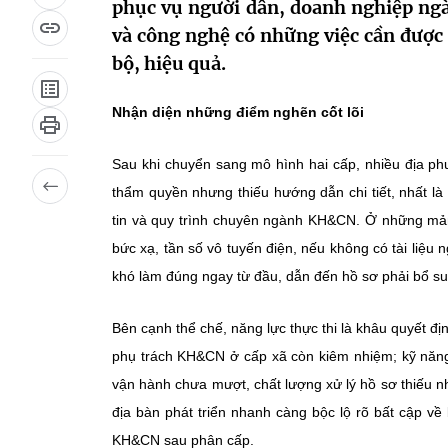
phục vụ người dân, doanh nghiệp ngày
và công nghệ có những việc cần được 
bộ, hiệu quả.
Nhận diện những điểm nghẽn cốt lõi
Sau khi chuyển sang mô hình hai cấp, nhiều địa ph
thẩm quyền nhưng thiếu hướng dẫn chi tiết, nhất là
tin và quy trình chuyên ngành KH&CN. Ở những mảng
bức xạ, tần số vô tuyến điện, nếu không có tài liệu
khó làm đúng ngay từ đầu, dẫn đến hồ sơ phải bổ su
Bên cạnh thể chế, năng lực thực thi là khâu quyết địn
phụ trách KH&CN ở cấp xã còn kiêm nhiệm; kỹ năng
vận hành chưa mượt, chất lượng xử lý hồ sơ thiếu nh
địa bàn phát triển nhanh càng bộc lộ rõ bất cập về 
KH&CN sau phân cấp.