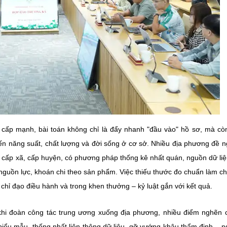
 cấp mạnh, bài toán không chỉ là đẩy nhanh "đầu vào" hồ sơ, mà cò
n năng suất, chất lượng và đời sống ở cơ sở. Nhiều địa phương đề n
p cấp xã, cấp huyện, có phương pháp thống kê nhất quán, nguồn dữ li
nguồn lực, khoán chi theo sản phẩm. Việc thiếu thước đo chuẩn làm c
chỉ đạo điều hành và trong khen thưởng – kỷ luật gắn với kết quả.
, khi đoàn công tác trung ương xuống địa phương, nhiều điểm nghẽn 
biểu mẫu, thống nhất liên thông dữ liệu, gỡ vướng khâu thẩm định – 