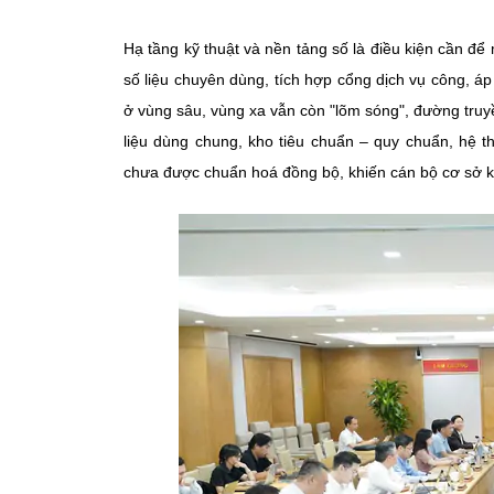
Hạ tầng kỹ thuật và nền tảng số là điều kiện cần để 
số liệu chuyên dùng, tích hợp cổng dịch vụ công, 
ở vùng sâu, vùng xa vẫn còn "lõm sóng", đường truyề
liệu dùng chung, kho tiêu chuẩn – quy chuẩn, hệ t
chưa được chuẩn hoá đồng bộ, khiến cán bộ cơ sở k