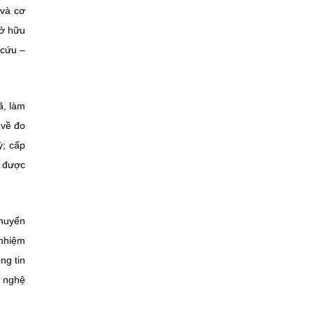
 và cơ
sở hữu
 cứu –
ã, làm
 về đo
ỳ; cấp
n được
chuyển
 nhiệm
ng tin
g nghệ