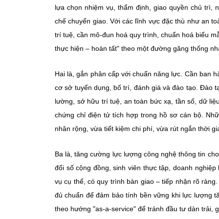
lựa chọn nhiệm vụ, thẩm định, giao quyền chủ trì,
chế chuyển giao. Với các lĩnh vực đặc thù như an to
trí tuệ, cần mô-đun hoá quy trình, chuẩn hoá biểu m
thực hiện – hoàn tất" theo một đường găng thống nh
Hai là, gắn phân cấp với chuẩn năng lực. Cần ban h
cơ sở tuyển dụng, bố trí, đánh giá và đào tạo. Đào t
lường, sở hữu trí tuệ, an toàn bức xạ, tần số, dữ l
chứng chỉ điện tử tích hợp trong hồ sơ cán bộ. Nh
nhân rộng, vừa tiết kiệm chi phí, vừa rút ngắn thời 
Ba là, tăng cường lực lượng công nghệ thông tin ch
đổi số cộng đồng, sinh viên thực tập, doanh nghiệp
vụ cụ thể, có quy trình bàn giao – tiếp nhận rõ ràn
đủ chuẩn để đảm bảo tính bền vững khi lực lượng t
theo hướng "as-a-service" để tránh đầu tư dàn trải, g