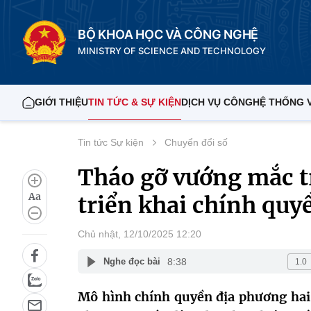
BỘ KHOA HỌC VÀ CÔNG NGHỆ
MINISTRY OF SCIENCE AND TECHNOLOGY
GIỚI THIỆU
TIN TỨC & SỰ KIỆN
DỊCH VỤ CÔNG
HỆ THỐNG 
Tin tức Sự kiện
Chuyển đổi số
Tháo gỡ vướng mắc t
Aa
triển khai chính quy
Chủ nhật, 12/10/2025 12:20
8:38
Nghe đọc bài
Mô hình chính quyền địa phương hai 