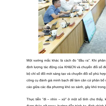
Một vướng mắc khác là cách đo "đầu ra". Khi phân
định lượng tác động của KH&CN và chuyển đổi số đế
bộ chỉ số đổi mới sáng tạo và chuyển đổi số phù hợ
công cụ đánh giá minh bạch để làm căn cứ phân bổ 
cáo giữa các địa phương khó so sánh, gây khó trong 
Thực tiễn "đi – nhìn – xử" ở một số tỉnh cho thấy
được tháo gỡ ngay: hướng dẫn trình tự, đính chính 