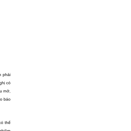
n phải
ghị có
ệu mở,
ho báo
có thể
nghiệm