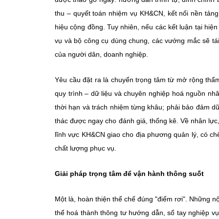
thu – quyết toán nhiệm vụ KH&CN, kết nối nền tảng
hiệu cộng đồng. Tuy nhiên, nếu các kết luận tại hi
vụ và bộ công cụ dùng chung, các vướng mắc sẽ tái 
của người dân, doanh nghiệp.
Yêu cầu đặt ra là chuyển trọng tâm từ mở rộng thẩm
quy trình – dữ liệu và chuyên nghiệp hoá nguồn nhân
thời hạn và trách nhiệm từng khâu; phải bảo đảm dữ l
thác được ngay cho đánh giá, thống kê. Về nhân lực, 
lĩnh vực KH&CN giao cho địa phương quản lý, có chế
chất lượng phục vụ.
Giải pháp trọng tâm để vận hành thông suốt
Một là, hoàn thiện thể chế đúng "điểm rơi". Những n
thể hoá thành thông tư hướng dẫn, sổ tay nghiệp vụ