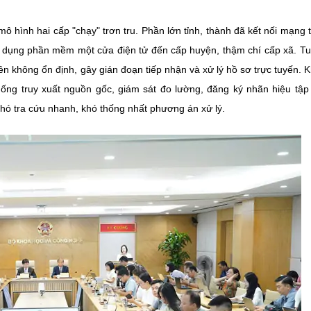
mô hình hai cấp "chạy" trơn tru. Phần lớn tỉnh, thành đã kết nối mạng 
áp dụng phần mềm một cửa điện tử đến cấp huyện, thậm chí cấp xã. Tu
n không ổn định, gây gián đoạn tiếp nhận và xử lý hồ sơ trực tuyến. 
hống truy xuất nguồn gốc, giám sát đo lường, đăng ký nhãn hiệu tậ
hó tra cứu nhanh, khó thống nhất phương án xử lý.