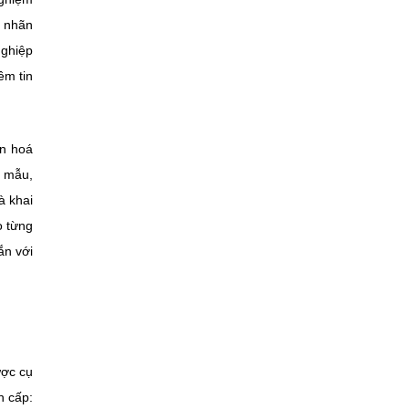
o nhãn
nghiệp
ềm tin
ẩn hoá
u mẫu,
à khai
o từng
ắn với
ược cụ
n cấp: