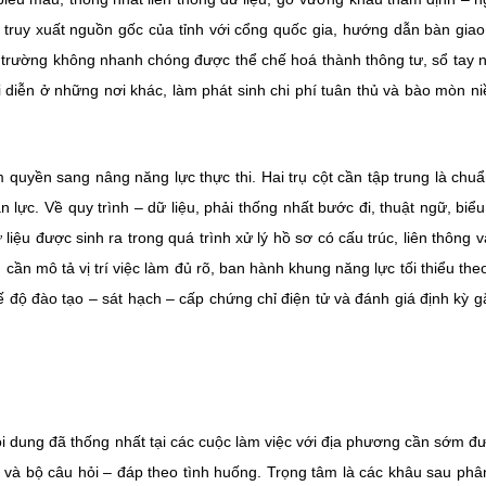
 truy xuất nguồn gốc của tỉnh với cổng quốc gia, hướng dẫn bàn gia
ện trường không nhanh chóng được thể chế hoá thành thông tư, sổ tay 
diễn ở những nơi khác, làm phát sinh chi phí tuân thủ và bào mòn ni
 quyền sang nâng năng lực thực thi. Hai trụ cột cần tập trung là chu
 lực. Về quy trình – dữ liệu, phải thống nhất bước đi, thuật ngữ, biể
iệu được sinh ra trong quá trình xử lý hồ sơ có cấu trúc, liên thông v
cần mô tả vị trí việc làm đủ rõ, ban hành khung năng lực tối thiểu the
 độ đào tạo – sát hạch – cấp chứng chỉ điện tử và đánh giá định kỳ g
ội dung đã thống nhất tại các cuộc làm việc với địa phương cần sớm đ
 và bộ câu hỏi – đáp theo tình huống. Trọng tâm là các khâu sau phâ