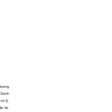
 lượng
. Danh
xử lý,
p lại.