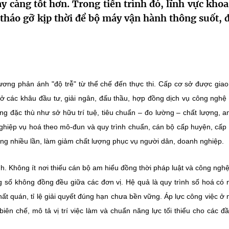
 càng tốt hơn. Trong tiến trình đó, lĩnh vực khoa
tháo gỡ kịp thời để bộ máy vận hành thông suốt, 
ương phản ánh "độ trễ" từ thể chế đến thực thi. Cấp cơ sở được gia
 ở các khâu đầu tư, giải ngân, đấu thầu, hợp đồng dịch vụ công nghệ
 đặc thù như sở hữu trí tuệ, tiêu chuẩn – đo lường – chất lượng, a
 nghiệp vụ hoá theo mô-đun và quy trình chuẩn, cán bộ cấp huyện, cấp 
ng nhiều lần, làm giảm chất lượng phục vụ người dân, doanh nghiệp.
h. Không ít nơi thiếu cán bộ am hiểu đồng thời pháp luật và công nghệ; 
 số không đồng đều giữa các đơn vị. Hệ quả là quy trình số hoá có
ất quán, tỉ lệ giải quyết đúng hạn chưa bền vững. Áp lực công việc ở
biên chế, mô tả vị trí việc làm và chuẩn năng lực tối thiểu cho các đ