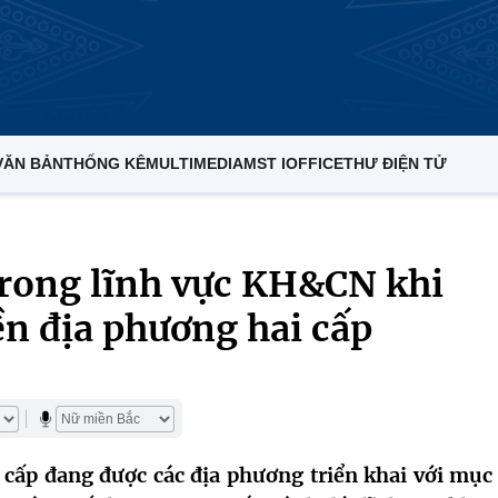
VĂN BẢN
THỐNG KÊ
MULTIMEDIA
MST IOFFICE
THƯ ĐIỆN TỬ
rong lĩnh vực KH&CN khi
ền địa phương hai cấp
cấp đang được các địa phương triển khai với mục 