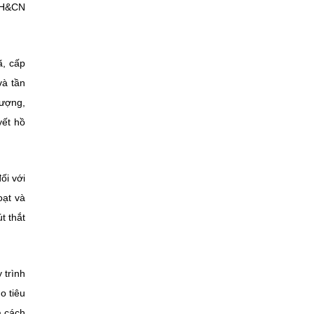
 KH&CN
ã, cấp
và tần
lượng,
yết hồ
ối với
oạt và
t thắt
 trình
o tiêu
à cách