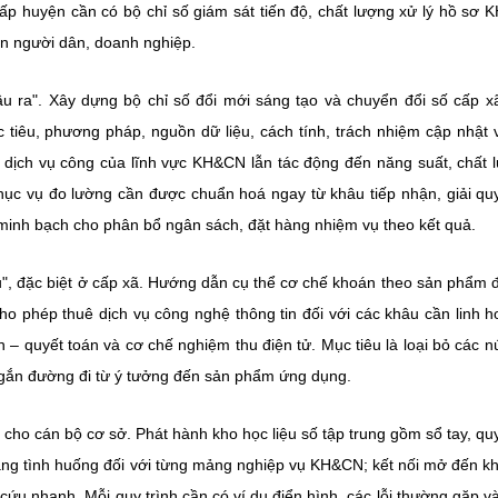
cấp huyện cần có bộ chỉ số giám sát tiến độ, chất lượng xử lý hồ sơ
uan người dân, doanh nghiệp.
u ra". Xây dựng bộ chỉ số đổi mới sáng tạo và chuyển đổi số cấp x
c tiêu, phương pháp, nguồn dữ liệu, cách tính, trách nhiệm cập nhật 
g dịch vụ công của lĩnh vực KH&CN lẫn tác động đến năng suất, chất 
phục vụ đo lường cần được chuẩn hoá ngay từ khâu tiếp nhận, giải qu
 minh bạch cho phân bổ ngân sách, đặt hàng nhiệm vụ theo kết quả.
vụ", đặc biệt ở cấp xã. Hướng dẫn cụ thể cơ chế khoán theo sản phẩm đ
 phép thuê dịch vụ công nghệ thông tin đối với các khâu cần linh h
 quyết toán và cơ chế nghiệm thu điện tử. Mục tiêu là loại bỏ các nú
 ngắn đường đi từ ý tưởng đến sản phẩm ứng dụng.
cho cán bộ cơ sở. Phát hành kho học liệu số tập trung gồm sổ tay, quy
ang tình huống đối với từng mảng nghiệp vụ KH&CN; kết nối mở đến kh
ứu nhanh. Mỗi quy trình cần có ví dụ điển hình, các lỗi thường gặp v