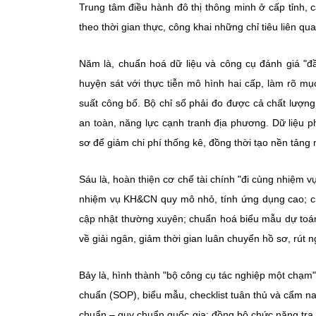
Trung tâm điều hành đô thị thông minh ở cấp tỉnh, 
theo thời gian thực, công khai những chỉ tiêu liên q
Năm là, chuẩn hoá dữ liệu và công cụ đánh giá "đầ
huyện sát với thực tiễn mô hình hai cấp, làm rõ mụ
suất công bố. Bộ chỉ số phải đo được cả chất lượn
an toàn, năng lực cạnh tranh địa phương. Dữ liệu 
sơ để giảm chi phí thống kê, đồng thời tạo nền tảng
Sáu là, hoàn thiện cơ chế tài chính "đi cùng nhiệm 
nhiệm vụ KH&CN quy mô nhỏ, tính ứng dụng cao; cho
cập nhật thường xuyên; chuẩn hoá biểu mẫu dự toán –
về giải ngân, giảm thời gian luân chuyển hồ sơ, rút
Bảy là, hình thành "bộ công cụ tác nghiệp một chạm" 
chuẩn (SOP), biểu mẫu, checklist tuân thủ và cẩm n
chuẩn – quy chuẩn quốc gia; đồng bộ chức năng tra c