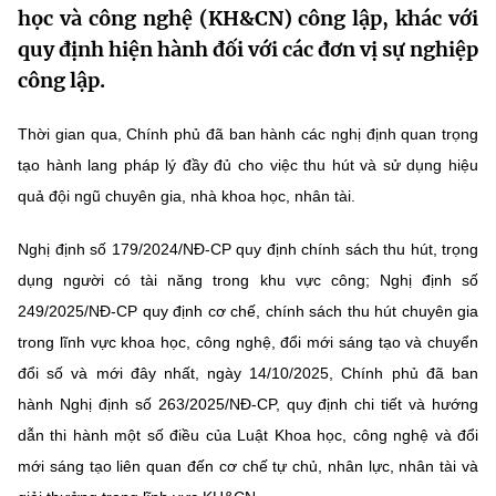
học và công nghệ (KH&CN) công lập, khác với
MST IOFFICE
Văn bản QPPL
Sở Khoa học và Công nghệ
Chuyển đổi số
quy định hiện hành đối với các đơn vị sự nghiệp
THỐNG KÊ
công lập.
Văn bản chỉ đạo điều hành
Bưu chính, Viễn thông
Multimedia
Khoa học và Công nghệ
Thời gian qua, Chính phủ đã ban hành các nghị định quan trọng
Lấy ý kiến người dân về dự thảo VBQPPL
Sở hữu trí tuệ
tạo hành lang pháp lý đầy đủ cho việc thu hút và sử dụng hiệu
THƯ ĐIỆN TỬ
Đổi mới sáng tạo
Tiêu chuẩn, đo lường, chất lượng
quả đội ngũ chuyên gia, nhà khoa học, nhân tài.
Khác
Chuyển đổi số
Nghị định số 179/2024/NĐ-CP quy định chính sách thu hút, trọng
Năng lượng nguyên tử
Videos
dụng người có tài năng trong khu vực công; Nghị định số
Bưu chính, Viễn thông
Tin tổng hợp
249/2025/NĐ-CP quy định cơ chế, chính sách thu hút chuyên gia
Infographic
trong lĩnh vực khoa học, công nghệ, đổi mới sáng tạo và chuyển
Sở hữu trí tuệ
Tin địa phương
Ảnh
đổi số và mới đây nhất, ngày 14/10/2025, Chính phủ đã ban
Tiêu chuẩn, đo lường, chất lượng
hành Nghị định số 263/2025/NĐ-CP, quy định chi tiết và hướng
Voice
dẫn thi hành một số điều của Luật Khoa học, công nghệ và đổi
Năng lượng nguyên tử
Nhiệm vụ trọng tâm
mới sáng tạo liên quan đến cơ chế tự chủ, nhân lực, nhân tài và