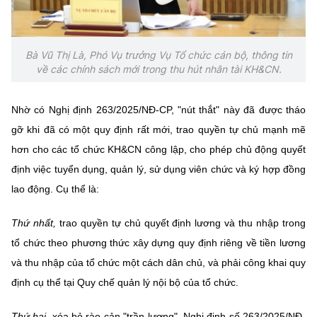
(Ghi rõ nguồn "https://mst.gov.vn" khi phát hành lại thông tin từ
website này)
Bà Vũ Thị Là, Phó Vụ trưởng Vụ Tổ chức cán bộ, thông tin
về các chính sách mới trong thu hút nhân tài KH&CN.
Nhờ có Nghị định 263/2025/NĐ-CP, "nút thắt" này đã được tháo
gỡ khi đã có một quy định rất mới, trao quyền tự chủ mạnh mẽ
hơn cho các tổ chức KH&CN công lập, cho phép chủ động quyết
định việc tuyển dụng, quản lý, sử dụng viên chức và ký hợp đồng
lao động. Cụ thể là:
Thứ nhất,
trao quyền tự chủ quyết định lương và thu nhập trong
tổ chức theo phương thức xây dựng quy định riêng về tiền lương
và thu nhập của tổ chức một cách dân chủ, và phải công khai quy
định cụ thể tại Quy chế quản lý nội bộ của tổ chức.
Thứ hai,
xóa bỏ rào cản "trần lương". Nghị định số 263/2025/NĐ-