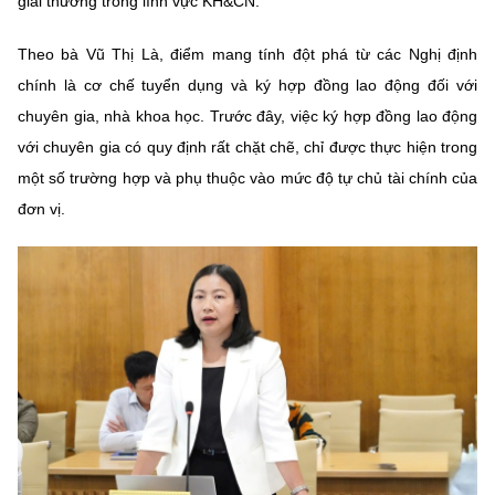
giải thưởng trong lĩnh vực KH&CN.
Chọn ngôn ngữ
Theo bà Vũ Thị Là,
điểm mang tính đột phá từ các Nghị định
Vietnamese
English
chính là cơ chế tuyển dụng và ký hợp đồng lao động đối với
chuyên gia, nhà khoa học. Trước đây, việc ký hợp đồng lao động
với chuyên gia có quy định rất chặt chẽ, chỉ được thực hiện trong
BỘ KHOA HỌC VÀ CÔNG NGHỆ
một số trường hợp và phụ thuộc vào mức độ tự chủ tài chính của
MINISTRY OF SCIENCE AND TECHNOLOGY
đơn vị.
Điều khoản sử dụng
Theo dõi MST:
Góp ý
Cơ quan chủ quản: Bộ Khoa học và Công nghệ (MST)
Chịu trách nhiệm nội dung: Nguyễn Thị Hải Hằng
Giám đốc Trung tâm Truyền thông Khoa học và Công nghệ.
Liên hệ
Địa chỉ: Ban Biên tập Cổng TTĐT - 18 Nguyễn Du, TP. Hà Nội
Điện thoại: 024 3936 9506
Email:
stc@mst.gov.vn
©2026 Bản quyền thuộc Bộ Khoa Học và Công Nghệ