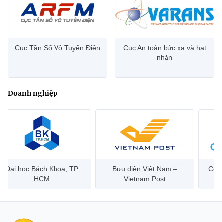
Cục Tần Số Vô Tuyến Điện
Cục An toàn bức xạ và hạt
nhân
Doanh nghiệp
Đại học Bách Khoa, TP
Bưu điện Việt Nam –
Công
HCM
Vietnam Post