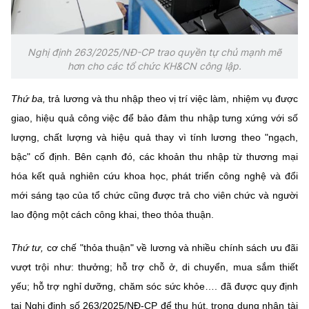
Nghị định 263/2025/NĐ-CP trao quyền tự chủ mạnh mẽ
hơn cho các tổ chức KH&CN công lập.
Thứ ba,
trả lương và thu nhập theo vị trí việc làm, nhiệm vụ được
giao, hiệu quả công việc để bảo đảm thu nhập tưng xứng với số
lượng, chất lượng và hiệu quả thay vì tính lương theo "ngạch,
bậc" cố định. Bên cạnh đó, các khoản thu nhập từ thương mại
hóa kết quả nghiên cứu khoa học, phát triển công nghệ và đổi
mới sáng tạo của tổ chức cũng được trả cho viên chức và người
lao động một cách công khai, theo thỏa thuận.
Thứ tư,
cơ chế "thỏa thuận" về lương và nhiều chính sách ưu đãi
vượt trội như: thưởng; hỗ trợ chỗ ở, di chuyển, mua sắm thiết
yếu; hỗ trợ nghỉ dưỡng, chăm sóc sức khỏe…. đã được quy định
tại Nghị định số 263/2025/NĐ-CP để thu hút, trọng dụng nhân tài