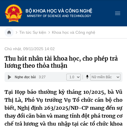
BỘ KHOA HỌC VÀ CÔNG NGHỆ
MINISTRY OF SCIENCE AND TECHNOLOGY
Tin tức Sự kiện
Khoa học và Công nghệ
Chủ nhật, 09/11/2025 14:02
Danh mục
Thu hút nhân tài khoa học, cho phép trả
lương theo thỏa thuận
Trang chủ
Nghe đọc bài
3:27
Giới thiệu
Tại Họp báo thường kỳ tháng 10/2025, bà Vũ
Chức năng nhiệm vụ
Tin tức sự kiện
Thị Là, Phó Vụ trưởng Vụ Tổ chức cán bộ cho
Dịch vụ công
biết, Nghị định 263/2025/NĐ-CP mang đến sự
Cơ cấu tổ chức
Khoa học và Công nghệ
thay đổi căn bản và mang tính đột phá trong cơ
Hệ thống văn bản
Lịch sử phát triển
Đổi mới sáng tạo
chế trả lương và thu nhập tại các tổ chức khoa