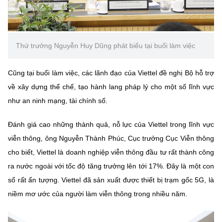
Chọn ngôn ngữ
Vietnamese
English
Thứ trưởng Nguyễn Huy Dũng phát biểu tại buổi làm việc
Cũng tại buổi làm việc, các lãnh đạo của Viettel đề nghị Bộ hỗ trợ
BỘ KHOA HỌC VÀ CÔNG NGHỆ
MINISTRY OF SCIENCE AND TECHNOLOGY
về xây dựng thể chế, tạo hành lang pháp lý cho một số lĩnh vực
như an ninh mạng, tài chính số.
Điều khoản sử dụng
Theo dõi MST:
Góp ý
Đánh giá cao những thành quả, nỗ lực của Viettel trong lĩnh vực
Cơ quan chủ quản: Bộ Khoa học và Công nghệ (MST)
viễn thông, ông Nguyễn Thành Phúc, Cục trưởng Cục Viễn thông
Chịu trách nhiệm nội dung: Nguyễn Thị Hải Hằng
cho biết, Viettel là doanh nghiệp viễn thông đầu tư rất thành công
Giám đốc Trung tâm Truyền thông Khoa học và Công nghệ.
ra nước ngoài với tốc độ tăng trưởng lên tới 17%. Đây là một con
Liên hệ
số rất ấn tượng. Viettel đã sản xuất được thiết bị trạm gốc 5G, là
Địa chỉ: Ban Biên tập Cổng TTĐT - 18 Nguyễn Du, TP. Hà Nội
Điện thoại: 024 3936 9506
niềm mơ ước của người làm viễn thông trong nhiều năm.
Email:
stc@mst.gov.vn
©2026 Bản quyền thuộc Bộ Khoa Học và Công Nghệ