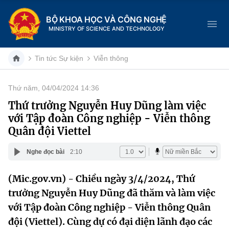
BỘ KHOA HỌC VÀ CÔNG NGHỆ
MINISTRY OF SCIENCE AND TECHNOLOGY
Tin tức Sự kiện
Viễn thông
Thứ năm, 04/04/2024 14:36
Danh mục
Thứ trưởng Nguyễn Huy Dũng làm việc
với Tập đoàn Công nghiệp - Viễn thông
Trang chủ
Quân đội Viettel
Giới thiệu
Nghe đọc bài
2:10
Chức năng nhiệm vụ
Tin tức sự kiện
(Mic.gov.vn) - Chiều ngày 3/4/2024, Thứ
trưởng Nguyễn Huy Dũng đã thăm và làm việc
Dịch vụ công
Cơ cấu tổ chức
Khoa học và Công nghệ
với Tập đoàn Công nghiệp - Viễn thông Quân
Hệ thống văn bản
Lịch sử phát triển
Đổi mới sáng tạo
đội (Viettel). Cùng dự có đại diện lãnh đạo các