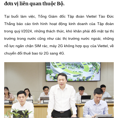
đơn vị liên quan thuộc Bộ.
MST IOFFICE
Văn bản QPPL
Sở Khoa học và Công nghệ
Chuyển đổi số
Tại buổi làm việc, Tổng Giám đốc Tập đoàn Viettel Tào Đức
THỐNG KÊ
Văn bản chỉ đạo điều hành
Bưu chính, Viễn thông
Thắng báo cáo tình hình hoạt động kinh doanh của Tập đoàn
Multimedia
Khoa học và Công nghệ
trong quý I/2024, những thách thức, khó khăn phải đối mặt tại thị
Lấy ý kiến người dân về dự thảo VBQPPL
Sở hữu trí tuệ
trường trong nước cũng như các thị trường nước ngoài, những
THƯ ĐIỆN TỬ
Đổi mới sáng tạo
nỗ lực ngăn chặn SIM rác, máy 2G không hợp quy của Viettel, về
Tiêu chuẩn, đo lường, chất lượng
Khác
chuyển đổi thuê bao từ 2G sang 4G.
Chuyển đổi số
Năng lượng nguyên tử
Videos
Bưu chính, Viễn thông
Tin tổng hợp
Infographic
Sở hữu trí tuệ
Tin địa phương
Ảnh
Tiêu chuẩn, đo lường, chất lượng
Voice
Năng lượng nguyên tử
Nhiệm vụ trọng tâm