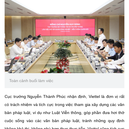
(Ghi rõ nguồn "https://mst.gov.vn" khi phát hành lại thông tin từ
website này)
Toàn cảnh buổi làm việc
Cục trưởng Nguyễn Thành Phúc nhận định, Viettel là đơn vị rất
có trách nhiệm và tích cực trong việc tham gia xây dựng các văn
bản pháp luật, ví dụ như Luật Viễn thông, góp phần đưa hơi thở
cuộc sống vào các văn bản pháp luật, tránh những quy định
không khả thi, không phù hợp thực thực tiễn. Viettel cũng tích cực