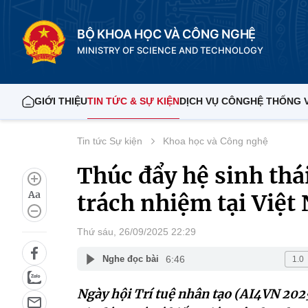
BỘ KHOA HỌC VÀ CÔNG NGHỆ
MINISTRY OF SCIENCE AND TECHNOLOGY
GIỚI THIỆU
TIN TỨC & SỰ KIỆN
DỊCH VỤ CÔNG
HỆ THỐNG 
Tin tức Sự kiện
Khoa học và Công nghệ
Thúc đẩy hệ sinh thá
Aa
trách nhiệm tại Việt
Thứ sáu, 26/09/2025 22:29
6:46
Nghe đọc bài
Ngày hội Trí tuệ nhân tạo (AI4VN 2025