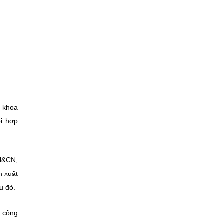
i khoa
ối hợp
KH&CN,
n xuất
u đỏ.
N công