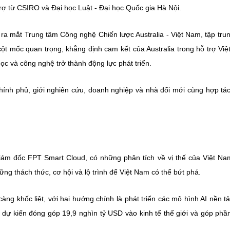
trợ từ CSIRO và Đại học Luật - Đại học Quốc gia Hà Nội.
ra mắt Trung tâm Công nghệ Chiến lược Australia - Việt Nam, tập tru
cột mốc quan trọng, khẳng định cam kết của Australia trong hỗ trợ Vi
ọc và công nghệ trở thành động lực phát triển.
nh phủ, giới nghiên cứu, doanh nghiệp và nhà đổi mới cùng hợp tác
iám đốc FPT Smart Cloud, có những phân tích về vị thế của Việt Na
ững thách thức, cơ hội và lộ trình để Việt Nam có thể bứt phá.
ng khốc liệt, với hai hướng chính là phát triển các mô hình AI nền t
I dự kiến đóng góp 19,9 nghìn tỷ USD vào kinh tế thế giới và góp phầ