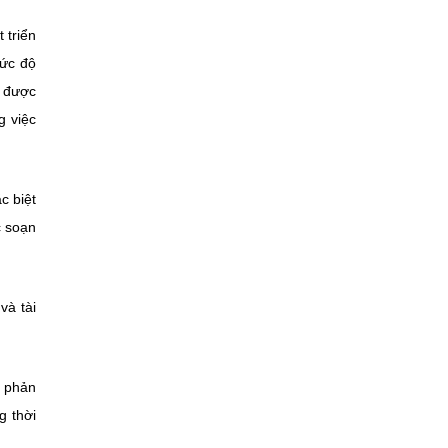
 triển
mức độ
g được
g việc
c biệt
c soạn
và tài
y phản
g thời