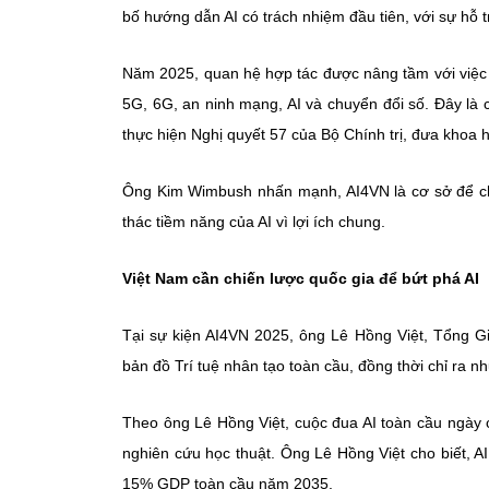
bố hướng dẫn AI có trách nhiệm đầu tiên, với sự hỗ 
Năm 2025, quan hệ hợp tác được nâng tầm với việc 
5G, 6G, an ninh mạng, AI và chuyển đổi số. Đây là 
thực hiện Nghị quyết 57 của Bộ Chính trị, đưa khoa h
Ông Kim Wimbush nhấn mạnh, AI4VN là cơ sở để chí
thác tiềm năng của AI vì lợi ích chung.
Việt Nam cần chiến lược quốc gia để bứt phá AI
Tại sự kiện AI4VN 2025, ông Lê Hồng Việt, Tổng G
bản đồ Trí tuệ nhân tạo toàn cầu, đồng thời chỉ ra nh
Theo ông Lê Hồng Việt, cuộc đua AI toàn cầu ngày cà
nghiên cứu học thuật. Ông Lê Hồng Việt cho biết, A
15% GDP toàn cầu năm 2035.