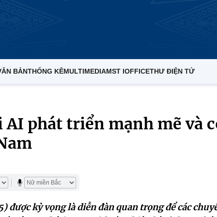
VĂN BẢN
THỐNG KÊ
MULTIMEDIA
MST IOFFICE
THƯ ĐIỆN TỬ
i AI phát triển mạnh mẽ và c
 Nam
) được kỳ vọng là diễn đàn quan trọng để các chuy