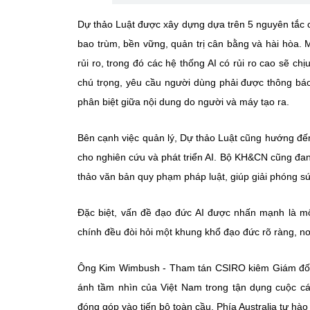
Dự thảo Luật được xây dựng dựa trên 5 nguyên tắc cố
bao trùm, bền vững, quản trị cân bằng và hài hòa. 
rủi ro, trong đó các hệ thống AI có rủi ro cao sẽ c
chú trọng, yêu cầu người dùng phải được thông báo 
phân biệt giữa nội dung do người và máy tạo ra.
Bên cạnh việc quản lý, Dự thảo Luật cũng hướng đến 
cho nghiên cứu và phát triển AI. Bộ KH&CN cũng đang
thảo văn bản quy phạm pháp luật, giúp giải phóng sức
Đặc biệt, vấn đề đạo đức AI được nhấn mạnh là một
chính đều đòi hỏi một khung khổ đạo đức rõ ràng, nơ
Ông Kim Wimbush - Tham tán CSIRO kiêm Giám đốc 
ánh tầm nhìn của Việt Nam trong tận dụng cuộc các
đóng góp vào tiến bộ toàn cầu. Phía Australia tự hà