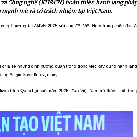
c và Công nghệ (KH&CN) hoàn thiện hành lang pháp
ển mạnh mẽ và có trách nhiệm tại Việt Nam.
àng Phương tại AI4VN 2025 với chủ đề "Việt Nam trong cuộc đua A
g chia sẻ những định hướng quan trọng trong việc xây dựng hành lan
ủa quốc gia trong lĩnh vực này.
 được trình Quốc hội cuối năm 2025, đưa Việt Nam trở thành một trong