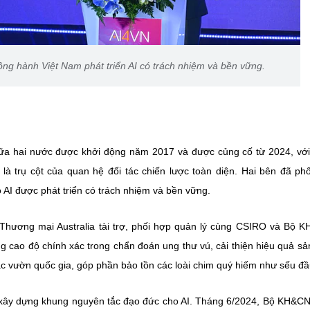
ng hành Việt Nam phát triển AI có trách nhiệm và bền vững.
iữa hai nước được khởi động năm 2017 và được củng cố từ 2024, vớ
là trụ cột của quan hệ đối tác chiến lược toàn diện. Hai bên đã ph
I được phát triển có trách nhiệm và bền vững.
 Thương mại Australia tài trợ, phối hợp quản lý cùng CSIRO và Bộ 
ng cao độ chính xác trong chẩn đoán ung thư vú, cải thiện hiệu quả sả
ác vườn quốc gia, góp phần bảo tồn các loài chim quý hiếm như sếu đầ
c xây dựng khung nguyên tắc đạo đức cho AI. Tháng 6/2024, Bộ KH&C