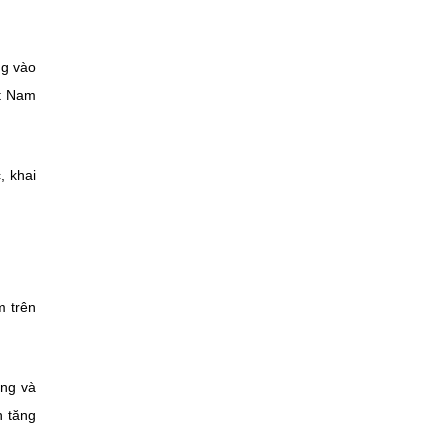
ng vào
ệt Nam
, khai
m trên
ảng và
n tăng