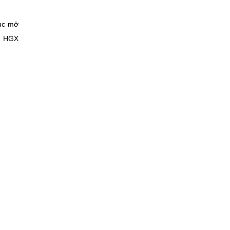
tục mở
ủ HGX