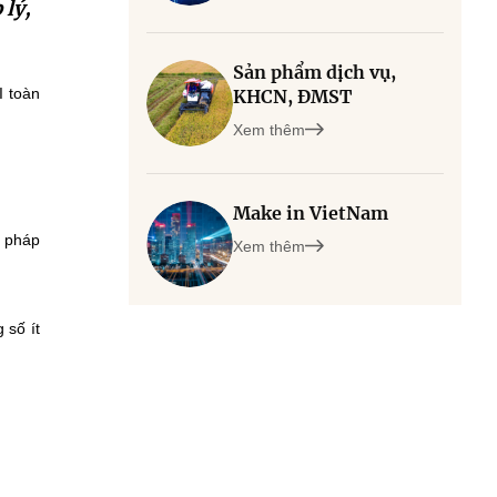
 lý,
Sản phẩm dịch vụ,
I toàn
KHCN, ĐMST
Xem thêm
Make in VietNam
g pháp
Xem thêm
 số ít