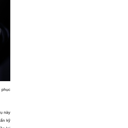
g phục
vụ này
uẩn kỹ