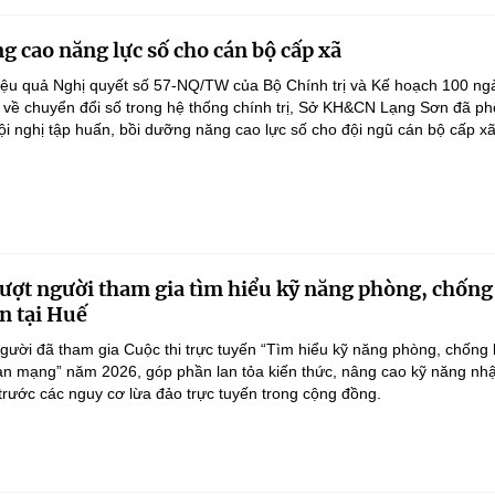
g cao năng lực số cho cán bộ cấp xã
iệu quả Nghị quyết số 57-NQ/TW của Bộ Chính trị và Kế hoạch 100 ng
 về chuyển đổi số trong hệ thống chính trị, Sở KH&CN Lạng Sơn đã ph
ội nghị tập huấn, bồi dưỡng năng cao lực số cho đội ngũ cán bộ cấp xã.
ượt người tham gia tìm hiểu kỹ năng phòng, chống
n tại Huế
gười đã tham gia Cuộc thi trực tuyến “Tìm hiểu kỹ năng phòng, chống 
an mạng” năm 2026, góp phần lan tỏa kiến thức, nâng cao kỹ năng nh
 trước các nguy cơ lừa đảo trực tuyến trong cộng đồng.