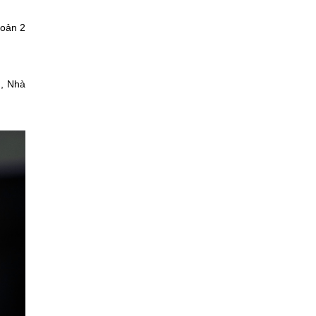
hoản 2
.
g, Nhà