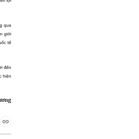
ền lợi
ng qua
n giới
uốc tế
ới đến
c hiện
ương