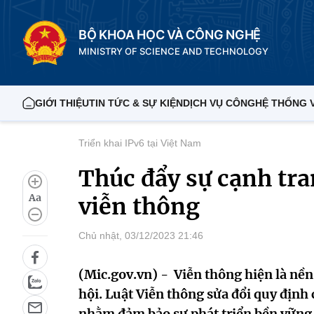
BỘ KHOA HỌC VÀ CÔNG NGHỆ
MINISTRY OF SCIENCE AND TECHNOLOGY
GIỚI THIỆU
TIN TỨC & SỰ KIỆN
DỊCH VỤ CÔNG
HỆ THỐNG 
Triển khai IPv6 tại Việt Nam
Thúc đẩy sự cạnh tra
Aa
viễn thông
Chủ nhật, 03/12/2023 21:46
(Mic.gov.vn) - Viễn thông hiện là nền 
hội. Luật Viễn thông sửa đổi quy định c
nhằm đảm bảo sự phát triển bền vững 