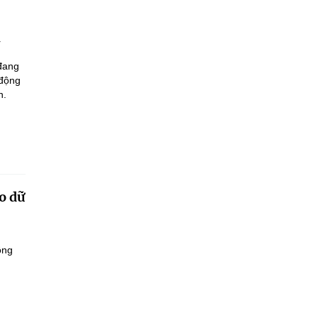
 đang
 động
n.
o dữ
ông