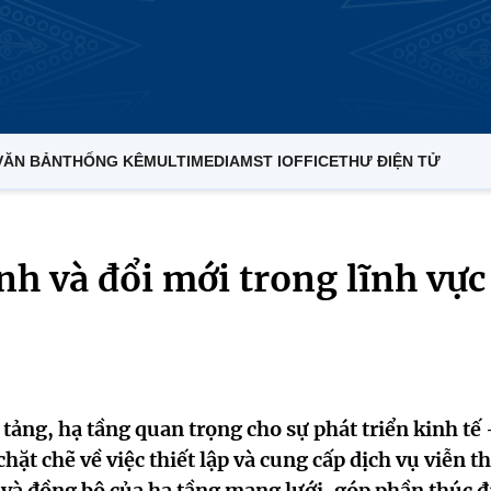
VĂN BẢN
THỐNG KÊ
MULTIMEDIA
MST IOFFICE
THƯ ĐIỆN TỬ
nh và đổi mới trong lĩnh vực
tảng, hạ tầng quan trọng cho sự phát triển kinh tế 
hặt chẽ về việc thiết lập và cung cấp dịch vụ viễn t
và đồng bộ của hạ tầng mạng lưới, góp phần thúc đ