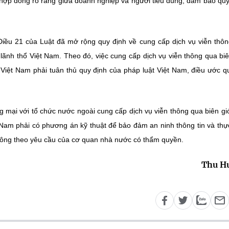
n hợp đồng rõ ràng giữa doanh nghiệp và người tiêu dùng, đảm bảo quy
Điều 21 của Luật đã mở rộng quy định về cung cấp dịch vụ viễn thô
 lãnh thổ Việt Nam. Theo đó, việc cung cấp dịch vụ viễn thông qua biê
 Việt Nam phải tuân thủ quy định của pháp luật Việt Nam, điều ước q
 mại với tổ chức nước ngoài cung cấp dịch vụ viễn thông qua biên gi
t Nam phải có phương án kỹ thuật để bảo đảm an ninh thông tin và thự
hông theo yêu cầu của cơ quan nhà nước có thẩm quyền.
Thu H