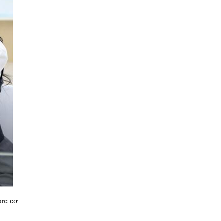
ược cơ