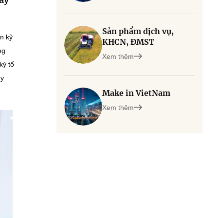
Sản phẩm dịch vụ,
ẩn kỹ
KHCN, ĐMST
ng
Xem thêm
kỳ tổ
uy
Make in VietNam
Xem thêm