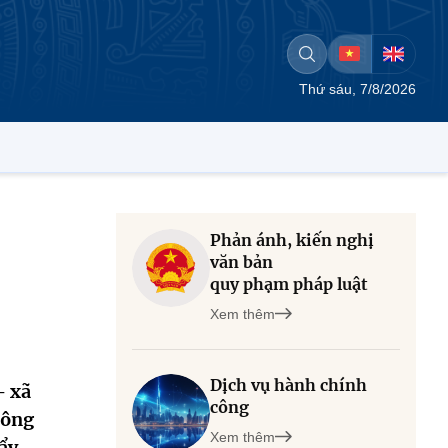
Thứ sáu, 7/8/2026
Phản ánh, kiến nghị
văn bản
quy phạm pháp luật
Xem thêm
Dịch vụ hành chính
- xã
công
hông
Xem thêm
ẩy