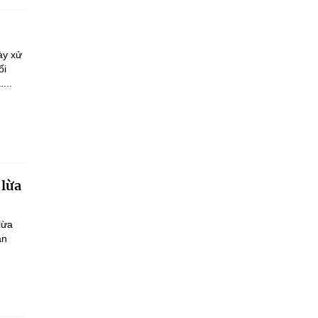
ày xử
ối
...
 lừa
lừa
ận