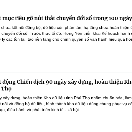
 mục tiêu gỡ nút thắt chuyển đổi số trong 100 ngày
 chưa kết nối đồng bộ, dữ liệu còn phân tán, hạ tầng chưa hoàn thiện
 chuyển đổi số. Trước thực tế đó, Hưng Yên triển khai Kế hoạch hành
lý các tồn tại, tạo nền tảng cho chính quyền số vận hành hiệu quả hơ
 động Chiến dịch 90 ngày xây dựng, hoàn thiện Kh
ú Thọ
y xây dựng, hoàn thiện Kho dữ liệu tỉnh Phú Thọ nhằm chuẩn hóa, làm
ết nối và đồng bộ dữ liệu, hình thành kho dữ liệu dùng chung phục vụ c
ạo, điều hành và phát triển kinh tế - xã hội.