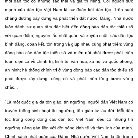
mỗi dân tộc có những sắc thái và giá trị riêng. Cội nguồn sức
mạnh của dân tộc Việt Nam là sự đoàn kết dân tộc. Trên suốt
chặng đường xây dựng và phát triển đất nước, Đảng, Nhà nước
luôn dành sự quan tâm đặc biệt đến đồng bào dân tộc thiểu số
với quan điểm, nguyên tắc nhất quán và xuyên suốt: các dân tộc
bình đẳng, đoàn kết, tôn trọng và giúp nhau cùng phát triển; vùng
đồng bào các dân tộc thiểu số và miền núi phải được phát triển
toàn diện cả về chính trị, kinh tế, văn hóa, xã hội và quốc phòng,
an ninh; hệ thống chính trị ở vùng đồng bào các dân tộc thiểu số
phải được xây dựng, củng cố và phát triển từng bước vững
chắc...
“Là một quốc gia đa tôn giáo, tín ngưỡng, người dân Việt Nam có
truyền thống sinh hoạt tín ngưỡng, tôn giáo từ lâu đời. Mỗi dân
tộc trong cộng đồng các dân tộc Việt Nam đều có những tín
ngưỡng riêng gắn liền với đời sống kinh tế và tâm linh của mình.
Chính sách nhất quán của Đàng, Nhà nước Việt Nam là tôn trọng