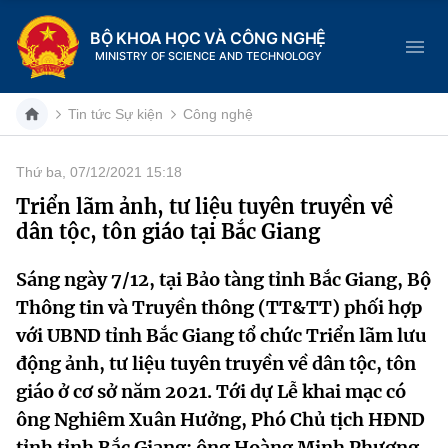
BỘ KHOA HỌC VÀ CÔNG NGHỆ
MINISTRY OF SCIENCE AND TECHNOLOGY
Tin tức Sự kiện
Công nghệ
Thứ ba, 07/12/2021 15:18
Danh mục
Triển lãm ảnh, tư liệu tuyên truyền về
dân tộc, tôn giáo tại Bắc Giang
Trang chủ
Sáng ngày 7/12, tại Bảo tàng tỉnh Bắc Giang, Bộ
Giới thiệu
Thông tin và Truyền thông (TT&TT) phối hợp
Chức năng nhiệm vụ
Tin tức sự kiện
với UBND tỉnh Bắc Giang tổ chức Triển lãm lưu
động ảnh, tư liệu tuyên truyền về dân tộc, tôn
Dịch vụ công
Cơ cấu tổ chức
Khoa học và Công nghệ
giáo ở cơ sở năm 2021. Tới dự Lễ khai mạc có
ông Nghiêm Xuân Hưởng, Phó Chủ tịch HĐND
Hệ thống văn bản
Lịch sử phát triển
Đổi mới sáng tạo
tỉnh tỉnh Bắc Giang; ông Hoàng Minh Phương,