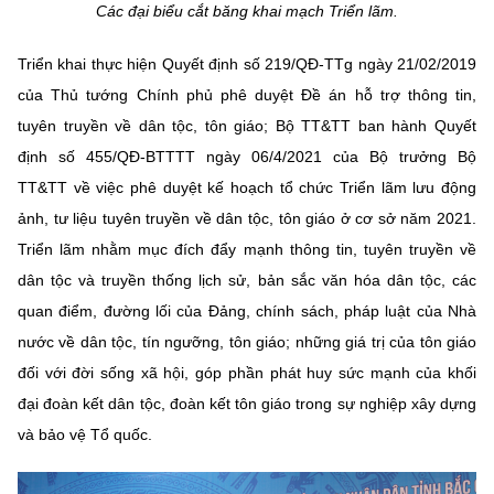
Chọn ngôn ngữ
Các đại biểu cắt băng khai mạch Triển lãm.
Vietnamese
English
Triển khai thực hiện Quyết định số 219/QĐ-TTg ngày 21/02/2019
của Thủ tướng Chính phủ phê duyệt Đề án hỗ trợ thông tin,
tuyên truyền về dân tộc, tôn giáo; Bộ TT&TT ban hành Quyết
định số 455/QĐ-BTTTT ngày 06/4/2021 của Bộ trưởng Bộ
BỘ KHOA HỌC VÀ CÔNG NGHỆ
TT&TT về việc phê duyệt kế hoạch tổ chức Triển lãm lưu động
MINISTRY OF SCIENCE AND TECHNOLOGY
ảnh, tư liệu tuyên truyền về dân tộc, tôn giáo ở cơ sở năm 2021.
Điều khoản sử dụng
Theo dõi MST:
Góp ý
Triển lãm nhằm mục đích đẩy mạnh thông tin, tuyên truyền về
dân tộc và truyền thống lịch sử, bản sắc văn hóa dân tộc, các
Cơ quan chủ quản: Bộ Khoa học và Công nghệ (MST)
quan điểm, đường lối của Đảng, chính sách, pháp luật của Nhà
Chịu trách nhiệm nội dung: Nguyễn Thị Hải Hằng
nước về dân tộc, tín ngưỡng, tôn giáo; những giá trị của tôn giáo
Giám đốc Trung tâm Truyền thông Khoa học và Công nghệ.
đối với đời sống xã hội, góp phần phát huy sức mạnh của khối
Liên hệ
Địa chỉ: Ban Biên tập Cổng TTĐT - 18 Nguyễn Du, TP. Hà Nội
đại đoàn kết dân tộc, đoàn kết tôn giáo trong sự nghiệp xây dựng
Điện thoại: 024 3936 9506
và bảo vệ Tổ quốc.
Email:
stc@mst.gov.vn
©2026 Bản quyền thuộc Bộ Khoa Học và Công Nghệ