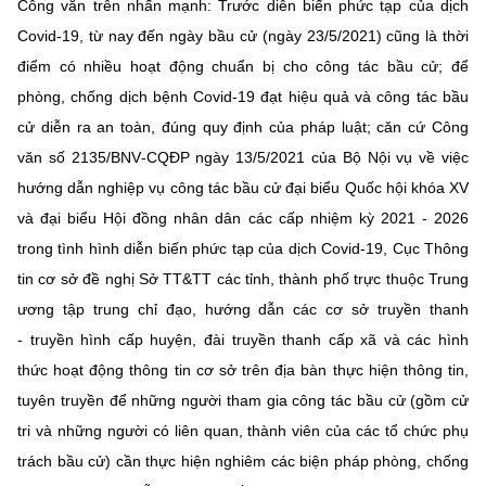
Công văn trên nhấn mạnh: Trước diễn biến phức tạp của dịch
Chọn ngôn ngữ
Covid
-
19, từ nay đến ngày bầu cử
(ngày 23/5/2021) cũng là thời
Vietnamese
English
điểm có nhiều hoạt động chuẩn bị cho công tác
bầu cử;
để
phòng, chống dịch bệnh Covid
-
19 đạt hiệu quả và công tác bầu
cử
diễn ra an toàn, đúng quy định của pháp luật;
căn cứ
Công
văn số 2135/BNV
-
CQĐP ngày 13/5/2021 của Bộ Nội vụ về việc
BỘ KHOA HỌC VÀ CÔNG NGHỆ
MINISTRY OF SCIENCE AND TECHNOLOGY
h
ư
ớng dẫn nghiệp vụ công tác bầu
cử
đ
ại biểu Quốc hội khóa XV
và
đ
ại biểu
Hội
đ
ồng nhân dân các cấp nhiệm kỳ
2021
-
2026
Điều khoản sử dụng
Theo dõi MST:
Góp ý
trong tình hình diễn biến phức tạp của dịch Covid
-
19
, Cục Thông
tin cơ sở
đề nghị Sở TT&TT các tỉnh, thành phố trực thuộc
Trung
Cơ quan chủ quản: Bộ Khoa học và Công nghệ (MST)
ương
tập trung
c
hỉ
đ
ạo, h
ư
ớng dẫn
các c
ơ
sở
t
ruyền thanh
Chịu trách nhiệm nội dung: Nguyễn Thị Hải Hằng
-
t
ruyền hình
cấp huyện,
đ
à
i truyền thanh cấp xã và
các hình
Giám đốc Trung tâm Truyền thông Khoa học và Công nghệ.
thức hoạt động thông tin cơ sở
trên địa bàn
thực hiện
thông tin,
Liên hệ
Địa chỉ: Ban Biên tập Cổng TTĐT - 18 Nguyễn Du, TP. Hà Nội
tuyên truyền để những người tham gia công tác
bầu cử (gồm cử
Điện thoại: 024 3936 9506
tri và những người có liên quan, thành viên của các tổ chức phụ
Email:
stc@mst.gov.vn
trách bầu cử) cần thực hiện nghiêm các biện pháp phòng, chống
©2026 Bản quyền thuộc Bộ Khoa Học và Công Nghệ