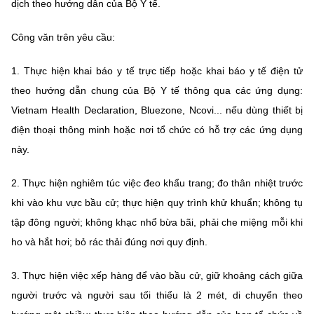
(Ghi rõ nguồn "https://mst.gov.vn" khi phát hành lại thông tin từ
dịch theo hướng
dẫn của Bộ Y tế.
website này)
Công văn trên yêu cầu:
1.
Thực hiện kh
ai báo y tế trực tiếp hoặc khai báo y tế điện tử
theo hướng
dẫn chung của Bộ Y tế thông qua các ứng dụng:
Vietnam Health Declaration,
Bluezone, Ncovi... nếu dùng thiết bị
điện thoại thông minh hoặc nơi tổ chức có
hỗ trợ các ứng dụng
này.
2.
Thực hiện nghiêm
túc
việc đeo khẩu trang;
đo thân nhiệt trước
khi vào
khu vực bầu cử; thực hiện quy trình khử khuẩn;
không tụ
tập đông người;
không
khạc nhổ bừa bãi, phải
che miệng mỗi khi
ho và hắt hơi;
bỏ rác thải đúng nơi
quy định.
3.
Thực hiện việc xếp hàng để vào bầu
cử, giữ khoảng cách giữa
người
trước và người sau tối thiểu là 2 mét, di chuyển theo