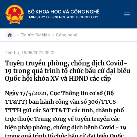
BỘ KHOA HỌC VÀ CÔNG NGHỆ
MINISTRY OF SCIENCE AND TECHNOLOGY
Tin tức Sự kiện
Công nghệ
Thứ ba, 18/05/2021 09:02
Danh mục
Tuyên truyền phòng, chống dịch Covid-
19 trong quá trình tổ chức bầu cử đại biểu
Trang chủ
Quốc hội khóa XV và HĐND các cấp
Giới thiệu
Ngày 17/5/2021, Cục Thông tin cơ sở (Bộ
TT&TT) ban hành công văn số 306/TTCS-
Chức năng nhiệm vụ
Tin tức sự kiện
TTTH gửi các Sở TT&TT các tỉnh, thành phố
Dịch vụ công
Cơ cấu tổ chức
Khoa học và Công nghệ
trực thuộc Trung ương về tuyên truyền các
biện pháp phòng, chống dịch bệnh Covid - 19
Hệ thống văn bản
Lịch sử phát triển
Đổi mới sáng tạo
trong quá trình tổ chức bầu cử đại biểu Quốc