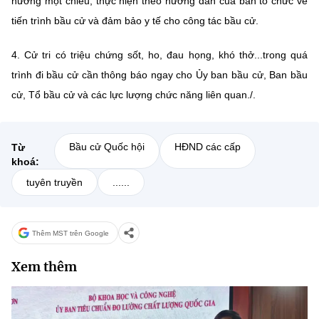
hướng một chiều; thực
hiện theo hướng dẫn của ban tổ chức về
tiến trình bầu cử và đảm bảo y tế cho
công tác bầu cử.
4. Cử tri có triệu chứng sốt, ho, đau họng, khó thở...tro
ng quá
trình đi
bầu cử cần thông báo ngay cho Ủy ban bầu cử, Ban bầu
cử, Tổ bầu cử và các
lực lượng chức năng liên quan
./.
Bầu cử Quốc hội
HĐND các cấp
Từ
khoá:
tuyên truyền
......
Thêm MST trên Google
Xem thêm