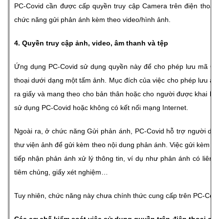
PC-Covid cần được cấp quyền truy cập Camera trên điện thoại
chức năng gửi phản ánh kèm theo video/hình ảnh.
4. Quyền truy cập ảnh, video, âm thanh và tệp
Ứng dụng PC-Covid sử dụng quyền này để cho phép lưu mã QR 
thoại dưới dạng một tấm ảnh. Mục đích của việc cho phép lưu ản
ra giấy và mang theo cho bản thân hoặc cho người được khai hộ; 
sử dụng PC-Covid hoặc không có kết nối mạng Internet.
Ngoài ra, ở chức năng Gửi phản ánh, PC-Covid hỗ trợ người dùn
thư viện ảnh để gửi kèm theo nội dung phản ánh. Việc gửi kèm th
tiếp nhận phản ánh xử lý thông tin, ví dụ như phản ánh có liên 
tiêm chủng, giấy xét nghiệm…
Tuy nhiên, chức năng này chưa chính thức cung cấp trên PC-Covi
Các cơ chế kiểm soát việc sử dụng quyền trên điện thoại củ