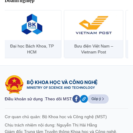
Doanh nghiệp
Đại học Bách Khoa, TP
Bưu điện Việt Nam –
Công
HCM
Vietnam Post
BỘ KHOA HỌC VÀ CÔNG NGHỆ
MINISTRY OF SCIENCE AND TECHNOLOGY
Điều khoản sử dụng
Theo dõi MST:
Góp ý
Cơ quan chủ quản: Bộ Khoa học và Công nghệ (MST)
Chịu trách nhiệm nội dung: Nguyễn Thị Hải Hằng
Giám đốc Trung tâm Truyền thông Khoa học và Công nghệ.