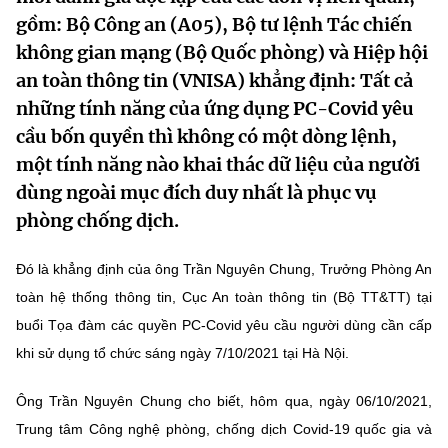
MST IOFFICE
gồm: Bộ Công an (A05), Bộ tư lệnh Tác chiến
Văn bản QPPL
Sở Khoa học và Công nghệ
Chuyển đổi số
không gian mạng (Bộ Quốc phòng) và Hiệp hội
THỐNG KÊ
Văn bản chỉ đạo điều hành
an toàn thông tin (VNISA) khẳng định: Tất cả
Bưu chính, Viễn thông
những tính năng của ứng dụng PC-Covid yêu
Multimedia
Khoa học và Công nghệ
Lấy ý kiến người dân về dự thảo VBQPPL
Sở hữu trí tuệ
cầu bốn quyền thì không có một dòng lệnh,
THƯ ĐIỆN TỬ
một tính năng nào khai thác dữ liệu của người
Đổi mới sáng tạo
Tiêu chuẩn, đo lường, chất lượng
dùng ngoài mục đích duy nhất là phục vụ
Khác
Chuyển đổi số
phòng chống dịch.
Năng lượng nguyên tử
Videos
Bưu chính, Viễn thông
Đó là khẳng định của ông Trần Nguyên Chung, Trưởng Phòng An
Tin tổng hợp
Infographic
toàn hệ thống thông tin, Cục An toàn thông tin (Bộ TT&TT) tại
Sở hữu trí tuệ
Tin địa phương
buổi Tọa đàm các quyền PC-Covid yêu cầu người dùng cần cấp
Ảnh
khi sử dụng tổ chức sáng ngày 7/10/2021 tại Hà Nội.
Tiêu chuẩn, đo lường, chất lượng
Voice
Ông Trần Nguyên Chung cho biết, hôm qua, ngày 06/10/2021,
Năng lượng nguyên tử
Nhiệm vụ trọng tâm
Trung tâm Công nghệ phòng, chống dịch Covid-19 quốc gia và