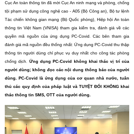
Chọn ngôn ngữ
Cục An toàn thông tin đã mời Cục An ninh mạng và phòng, chống
tội phạm sử dụng công nghệ cao - A05 (Bộ Công an), Bộ tư lệnh
Vietnamese
English
Tác chiến không gian mạng (Bộ Quốc phòng), Hiệp hội An toàn
thông tin Việt Nam (VNISA) tham gia kiểm tra, đánh giá về các
quyền mã nguồn của ứng dụng PC-Covid. Các bên tham gia
đánh giá mã nguồn đều thống nhất: Ứng dụng PC-Covid thu thập
BỘ KHOA HỌC VÀ CÔNG NGHỆ
MINISTRY OF SCIENCE AND TECHNOLOGY
thông tin người dùng chỉ phục vụ duy nhất cho công tác phòng
chống dịch.
Ứng dụng PC-Covid không khai thác vị trí của
Điều khoản sử dụng
Theo dõi MST:
Góp ý
người dùng; không đọc các nội dung thông báo của người
dùng. PC-Covid là ứng dụng của cơ quan nhà nước, tuân
Cơ quan chủ quản: Bộ Khoa học và Công nghệ (MST)
thủ các quy định của pháp luật và TUYỆT ĐỐI KHÔNG khai
Chịu trách nhiệm nội dung: Nguyễn Thị Hải Hằng
thác thông tin SMS, OTT của người dùng.
Giám đốc Trung tâm Truyền thông Khoa học và Công nghệ.
Liên hệ
Địa chỉ: Ban Biên tập Cổng TTĐT - 18 Nguyễn Du, TP. Hà Nội
Điện thoại: 024 3936 9506
Email:
stc@mst.gov.vn
©2026 Bản quyền thuộc Bộ Khoa Học và Công Nghệ