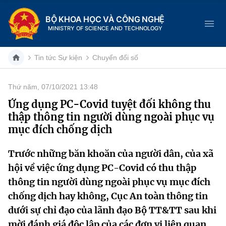
BỘ KHOA HỌC VÀ CÔNG NGHỆ
MINISTRY OF SCIENCE AND TECHNOLOGY
Tin tức Sự kiện
Chuyển đổi số
Thứ năm, 07/10/2021 13:48
Danh mục
Ứng dụng PC-Covid tuyệt đối không thu
thập thông tin người dùng ngoài phục vụ
Trang chủ
mục đích chống dịch
Giới thiệu
Trước những băn khoăn của người dân, của xã
hội về việc ứng dụng PC-Covid có thu thập
Chức năng nhiệm vụ
Tin tức sự kiện
thông tin người dùng ngoài phục vụ mục đích
Dịch vụ công
Cơ cấu tổ chức
Khoa học và Công nghệ
chống dịch hay không, Cục An toàn thông tin
dưới sự chỉ đạo của lãnh đạo Bộ TT&TT sau khi
Hệ thống văn bản
Lịch sử phát triển
Đổi mới sáng tạo
mời đánh giá độc lập của các đơn vị liên quan,