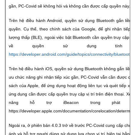
gần, PC-Covid sẽ không hỏi và không cần được cấp quyền này.
Trên hệ điều hành Android, quyền sử dụng Bluetooth gắn liền v
quyền. Cụ thể, theo chính sách của Google, để ghi nhận tiếp 
lượng thấp (BLE), ngoài việc bật Bluetooth cần quyền truy cập vị
về quyền sử dụng tính năn
https://developer.android.com/guide/topics/connectivity/bluetooth
Trên hệ điều hành iOS, quyền sử dụng Bluetooth không gắn liền với
ưu chức năng ghi nhận tiếp xúc gần, PC-Covid vẫn cần được cấp q
sách của Apple, để ứng dụng hoạt động liên tục và quét tiếp xúc
ứng dụng cần được cấp quyền truy cập vị trí trên điện thoại. Xe
năng hỗ trợ iBeacon trong phát h
https://developer.apple.com/documentation/corelocation/determi
Ngoài ra, ở phiên bản 4.0.3 trở về trước PC-Covid cung cấp chức
ánh và hỗ trợ người dùng sử dụng lựa chọn vị trí hiện tại bằng c