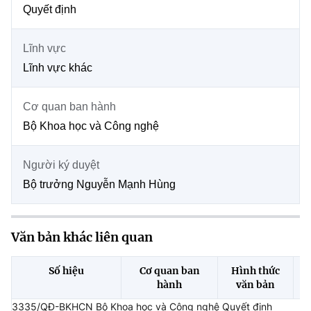
Chọn ngôn ngữ
Quyết định
Vietnamese
English
Lĩnh vực
Lĩnh vực khác
Cơ quan ban hành
BỘ KHOA HỌC VÀ CÔNG NGHỆ
MINISTRY OF SCIENCE AND TECHNOLOGY
Bộ Khoa học và Công nghệ
Điều khoản sử dụng
Theo dõi MST:
Góp ý
Người ký duyệt
Bộ trưởng Nguyễn Mạnh Hùng
Cơ quan chủ quản: Bộ Khoa học và Công nghệ (MST)
Chịu trách nhiệm nội dung: Nguyễn Thị Hải Hằng
Giám đốc Trung tâm Truyền thông Khoa học và Công nghệ.
Văn bản khác liên quan
Liên hệ
Địa chỉ: Ban Biên tập Cổng TTĐT - 18 Nguyễn Du, TP. Hà Nội
Điện thoại: 024 3936 9506
Số hiệu
Cơ quan ban
Hình thức
Email:
stc@mst.gov.vn
hành
văn bản
©2026 Bản quyền thuộc Bộ Khoa Học và Công Nghệ
3335/QĐ-BKHCN Bộ Khoa học và Công nghệ Quyết định