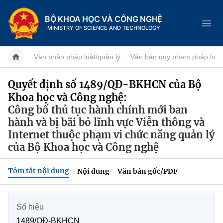
BỘ KHOA HỌC VÀ CÔNG NGHỆ
MINISTRY OF SCIENCE AND TECHNOLOGY
Văn phản pháp luật/quản lý
Văn bản quy phạm pháp luật
Quyết định số 1489/QĐ-BKHCN của Bộ
Khoa học và Công nghệ:
Danh mục
Công bố thủ tục hành chính mới ban
Trang chủ
hành và bị bãi bỏ lĩnh vực Viễn thông và
Internet thuộc phạm vi chức năng quản lý
Giới thiệu
của Bộ Khoa học và Công nghệ
Chức năng nhiệm vụ
Tin tức sự kiện
Tóm tắt nội dung
Nội dung
Văn bản gốc/PDF
Dịch vụ công
Cơ cấu tổ chức
Khoa học và Công nghệ
Số hiệu
Hệ thống văn bản
Lịch sử phát triển
Đổi mới sáng tạo
1489/QĐ-BKHCN