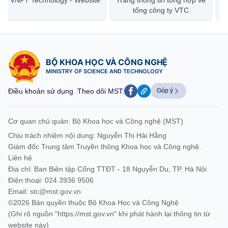
VNPT Technology - Website
Trang thông tin tổng hợp về
tổng công ty VTC
BỘ KHOA HỌC VÀ CÔNG NGHỆ
MINISTRY OF SCIENCE AND TECHNOLOGY
Điều khoản sử dụng
Theo dõi MST:
Góp ý
Cơ quan chủ quản: Bộ Khoa học và Công nghệ (MST)
Chịu trách nhiệm nội dung: Nguyễn Thị Hải Hằng
Giám đốc Trung tâm Truyền thông Khoa học và Công nghệ.
Liên hệ
Địa chỉ: Ban Biên tập Cổng TTĐT - 18 Nguyễn Du, TP. Hà Nội
Điện thoại: 024 3936 9506
Email:
stc@mst.gov.vn
©2026 Bản quyền thuộc Bộ Khoa Học và Công Nghệ
(Ghi rõ nguồn "https://mst.gov.vn" khi phát hành lại thông tin từ
website này)