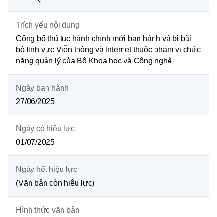
MST IOFFICE
Văn bản QPPL
Sở Khoa học và Công nghệ
Chuyển đổi số
Trích yếu nội dung
THỐNG KÊ
Văn bản chỉ đạo điều hành
Bưu chính, Viễn thông
Công bố thủ tục hành chính mới ban hành và bị bãi
bỏ lĩnh vực Viễn thông và Internet thuộc phạm vi chức
Multimedia
Khoa học và Công nghệ
Lấy ý kiến người dân về dự thảo VBQPPL
năng quản lý của Bộ Khoa học và Công nghệ
Sở hữu trí tuệ
THƯ ĐIỆN TỬ
Đổi mới sáng tạo
Tiêu chuẩn, đo lường, chất lượng
Ngày ban hành
Khác
27/06/2025
Chuyển đổi số
Năng lượng nguyên tử
Videos
Bưu chính, Viễn thông
Ngày có hiệu lực
Tin tổng hợp
Infographic
01/07/2025
Sở hữu trí tuệ
Tin địa phương
Ảnh
Ngày hết hiệu lực
Tiêu chuẩn, đo lường, chất lượng
Voice
(Văn bản còn hiệu lực)
Năng lượng nguyên tử
Nhiệm vụ trọng tâm
Hình thức văn bản