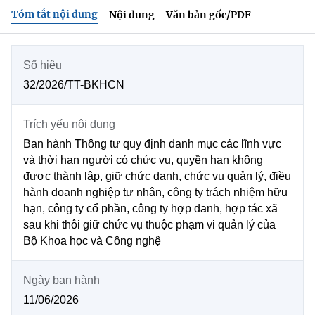
Tóm tắt nội dung
Nội dung
Văn bản gốc/PDF
MST IOFFICE
Văn bản QPPL
Sở Khoa học và Công nghệ
Chuyển đổi số
THỐNG KÊ
Văn bản chỉ đạo điều hành
Bưu chính, Viễn thông
Số hiệu
Multimedia
Khoa học và Công nghệ
32/2026/TT-BKHCN
Lấy ý kiến người dân về dự thảo VBQPPL
Sở hữu trí tuệ
THƯ ĐIỆN TỬ
Đổi mới sáng tạo
Trích yếu nội dung
Tiêu chuẩn, đo lường, chất lượng
Khác
Ban hành Thông tư quy định danh mục các lĩnh vực
Chuyển đổi số
Năng lượng nguyên tử
và thời hạn người có chức vụ, quyền hạn không
Videos
được thành lập, giữ chức danh, chức vụ quản lý, điều
Bưu chính, Viễn thông
hành doanh nghiệp tư nhân, công ty trách nhiệm hữu
Tin tổng hợp
Infographic
hạn, công ty cổ phần, công ty hợp danh, hợp tác xã
Sở hữu trí tuệ
sau khi thôi giữ chức vụ thuộc phạm vi quản lý của
Tin địa phương
Ảnh
Bộ Khoa học và Công nghệ
Tiêu chuẩn, đo lường, chất lượng
Voice
Ngày ban hành
Năng lượng nguyên tử
Nhiệm vụ trọng tâm
11/06/2026