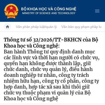
BỘ KHOA HỌC VÀ CÔNG NGHỆ
MINISTRY OF SCIENCE AND TECHNOLOGY
Văn phản pháp luật/quản lý
Văn bản quy phạm pháp luật
Thông tư số 32/2026/TT-BKHCN của Bộ
Khoa học và Công nghệ:
Danh mục
Ban hành Thông tư quy định danh mục
Trang chủ
các lĩnh vực và thời hạn người có chức vụ,
quyền hạn không được thành lập, giữ
Giới thiệu
chức danh, chức vụ quản lý, điều hành
doanh nghiệp tư nhân, công ty trách
Chức năng nhiệm vụ
Tin tức sự kiện
nhiệm hữu hạn, công ty cổ phần, công ty
hợp danh, hợp tác xã sau khi thôi giữ
Dịch vụ công
Cơ cấu tổ chức
Khoa học và Công nghệ
chức vụ thuộc phạm vi quản lý của Bộ
Khoa học và Công nghệ
Hệ thống văn bản
Lịch sử phát triển
Đổi mới sáng tạo