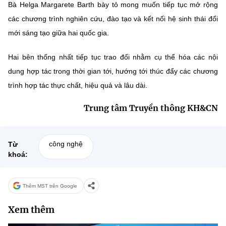
(Ghi rõ nguồn "https://mst.gov.vn" khi phát hành lại thông tin từ
Bà Helga Margarete Barth bày tỏ mong muốn tiếp tục mở rộng
website này)
các chương trình nghiên cứu, đào tạo và kết nối hệ sinh thái đổi
mới sáng tạo giữa hai quốc gia.
Hai bên thống nhất tiếp tục trao đổi nhằm cụ thể hóa các nội
dung hợp tác trong thời gian tới, hướng tới thúc đẩy các chương
trình hợp tác thực chất, hiệu quả và lâu dài.
Trung tâm Truyền thông KH&CN
công nghệ
Từ
khoá:
Thêm MST trên Google
Xem thêm