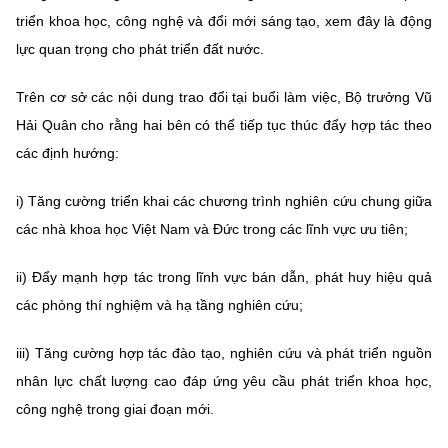
Chọn ngôn ngữ
triển khoa học, công nghệ và đổi mới sáng tạo, xem đây là động
lực quan trọng cho phát triển đất nước.
Vietnamese
English
Trên cơ sở các nội dung trao đổi tại buổi làm việc, Bộ trưởng Vũ
Hải Quân cho rằng hai bên có thể tiếp tục thúc đẩy hợp tác theo
BỘ KHOA HỌC VÀ CÔNG NGHỆ
các định hướng:
MINISTRY OF SCIENCE AND TECHNOLOGY
i) Tăng cường triển khai các chương trình nghiên cứu chung giữa
Điều khoản sử dụng
Theo dõi MST:
Góp ý
các nhà khoa học Việt Nam và Đức trong các lĩnh vực ưu tiên;
Cơ quan chủ quản: Bộ Khoa học và Công nghệ (MST)
ii) Đẩy mạnh hợp tác trong lĩnh vực bán dẫn, phát huy hiệu quả
Chịu trách nhiệm nội dung: Nguyễn Thị Hải Hằng
các phòng thí nghiệm và hạ tầng nghiên cứu;
Giám đốc Trung tâm Truyền thông Khoa học và Công nghệ.
Liên hệ
iii) Tăng cường hợp tác đào tạo, nghiên cứu và phát triển nguồn
Địa chỉ: Ban Biên tập Cổng TTĐT - 18 Nguyễn Du, TP. Hà Nội
nhân lực chất lượng cao đáp ứng yêu cầu phát triển khoa học,
Điện thoại: 024 3936 9506
Email:
stc@mst.gov.vn
công nghệ trong giai đoạn mới.
©2026 Bản quyền thuộc Bộ Khoa Học và Công Nghệ