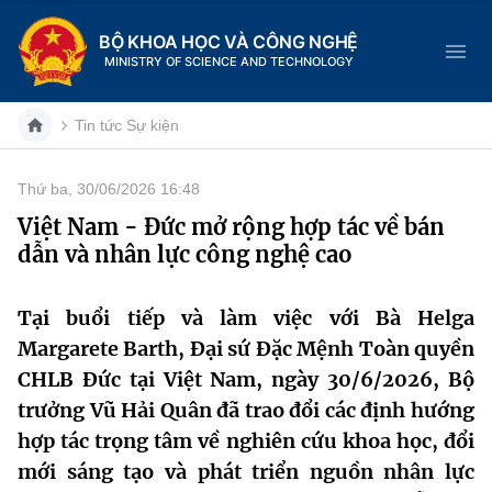
BỘ KHOA HỌC VÀ CÔNG NGHỆ
MINISTRY OF SCIENCE AND TECHNOLOGY
Tin tức Sự kiện
Thứ ba, 30/06/2026 16:48
Danh mục
Việt Nam - Đức mở rộng hợp tác về bán
dẫn và nhân lực công nghệ cao
Trang chủ
Giới thiệu
Tại buổi tiếp và làm việc với Bà Helga
Margarete Barth, Đại sứ Đặc Mệnh Toàn quyền
Chức năng nhiệm vụ
Tin tức sự kiện
CHLB Đức tại Việt Nam, ngày 30/6/2026, Bộ
trưởng Vũ Hải Quân đã trao đổi các định hướng
Dịch vụ công
Cơ cấu tổ chức
Khoa học và Công nghệ
hợp tác trọng tâm về nghiên cứu khoa học, đổi
Hệ thống văn bản
mới sáng tạo và phát triển nguồn nhân lực
Lịch sử phát triển
Đổi mới sáng tạo