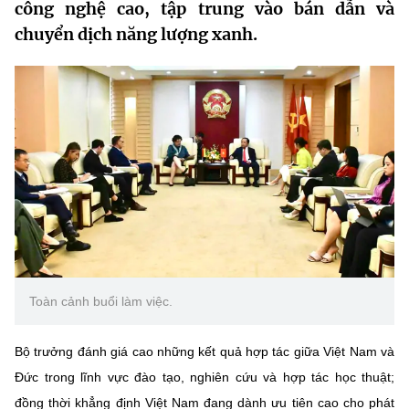
công nghệ cao, tập trung vào bán dẫn và
MST IOFFICE
Văn bản QPPL
Sở Khoa học và Công nghệ
Chuyển đổi số
chuyển dịch năng lượng xanh.
THỐNG KÊ
Văn bản chỉ đạo điều hành
Bưu chính, Viễn thông
Multimedia
Khoa học và Công nghệ
Lấy ý kiến người dân về dự thảo VBQPPL
Sở hữu trí tuệ
THƯ ĐIỆN TỬ
Đổi mới sáng tạo
Tiêu chuẩn, đo lường, chất lượng
Khác
Chuyển đổi số
Năng lượng nguyên tử
Videos
Bưu chính, Viễn thông
Tin tổng hợp
Infographic
Sở hữu trí tuệ
Tin địa phương
Ảnh
Toàn cảnh buổi làm việc.
Tiêu chuẩn, đo lường, chất lượng
Voice
Bộ trưởng đánh giá cao những kết quả hợp tác giữa Việt Nam và
Năng lượng nguyên tử
Nhiệm vụ trọng tâm
Đức trong lĩnh vực đào tạo, nghiên cứu và hợp tác học thuật;
đồng thời khẳng định Việt Nam đang dành ưu tiên cao cho phát