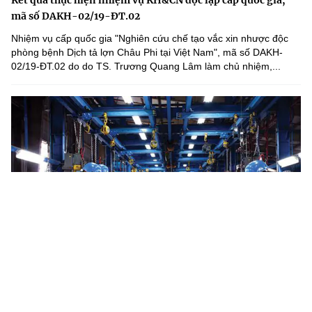
Kết quả thực hiện nhiệm vụ KH&CN độc lập cấp quốc gia,
mã số DAKH-02/19-ĐT.02
Nhiệm vụ cấp quốc gia "Nghiên cứu chế tạo vắc xin nhược độc
phòng bệnh Dịch tả lợn Châu Phi tại Việt Nam", mã số DAKH-
02/19-ĐT.02 do do TS. Trương Quang Lâm làm chủ nhiệm,...
Hà Tĩnh phát triển nguồn nhân lực chất lượng cao phục vụ