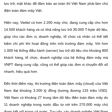
lưu trữ; mặt khác để đảm bảo an toàn thì Việt Nam phải làm chủ
điện toán đám mây Việt.
Hiện nay, Viettel có hơn 2.200 máy chủ, đang cung cấp cho hơn
14.500 khách hàng và có khả năng lưu trữ 30.000 T-byte dữ liệu,
giúp cho các đơn vị, doanh nghiệp, tổ chức cá nhân có thể tiết
kiệm chi phí khi hoạt động trên môi trường đám mây. Với hơn
1.000 hệ thống điều hành (server) lưu trữ dữ liệu cho khoảng 800
khách hàng, tổ chức, doanh nghiệp của hệ thống đám mây mà
VNPT đang cung cấp, cũng có thể giúp các đơn vị chuyển đổi số
nhanh, hiệu quả hơn.
Đến thời điểm này, thị trường điện toán đám mây (cloud) của Việt
Nam đạt khoảng 3.200 tỷ đồng (tương đương 133 triệu USD).
Việt Nam có khoảng 27 trung tâm dữ liệu điện toán đám mây do
11 doanh nghiệp trong nước đầu tư với trên 270.000 máy chủ
được kết nối trong cả nước. Tuy vậy, các doanh nghiệp Việt Nam