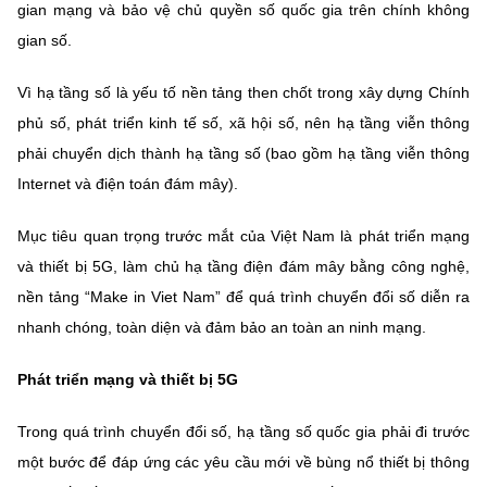
Chọn ngôn ngữ
gian mạng và bảo vệ chủ quyền số quốc gia trên chính không
gian số.
Vietnamese
English
Vì hạ tầng số là yếu tố nền tảng then chốt trong xây dựng Chính
phủ số, phát triển kinh tế số, xã hội số, nên hạ tầng viễn thông
phải chuyển dịch thành hạ tầng số (bao gồm hạ tầng viễn thông
BỘ KHOA HỌC VÀ CÔNG NGHỆ
Internet và điện toán đám mây).
MINISTRY OF SCIENCE AND TECHNOLOGY
Điều khoản sử dụng
Theo dõi MST:
Góp ý
Mục tiêu quan trọng trước mắt của Việt Nam là phát triển mạng
và thiết bị 5G, làm chủ hạ tầng điện đám mây bằng công nghệ,
Cơ quan chủ quản: Bộ Khoa học và Công nghệ (MST)
nền tảng “Make in Viet Nam” để quá trình chuyển đổi số diễn ra
Chịu trách nhiệm nội dung: Nguyễn Thị Hải Hằng
nhanh chóng, toàn diện và đảm bảo an toàn an ninh mạng.
Giám đốc Trung tâm Truyền thông Khoa học và Công nghệ.
Liên hệ
Phát triển mạng và thiết bị 5G
Địa chỉ: Ban Biên tập Cổng TTĐT - 18 Nguyễn Du, TP. Hà Nội
Điện thoại: 024 3936 9506
Trong quá trình chuyển đổi số, hạ tầng số quốc gia phải đi trước
Email:
stc@mst.gov.vn
một bước để đáp ứng các yêu cầu mới về bùng nổ thiết bị thông
©2026 Bản quyền thuộc Bộ Khoa Học và Công Nghệ