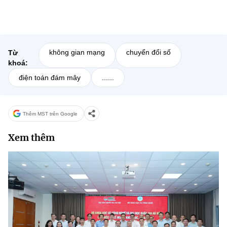
không gian mạng
chuyển đổi số
Từ
khoá:
điện toán đám mây
......
Thêm MST trên Google
Xem thêm