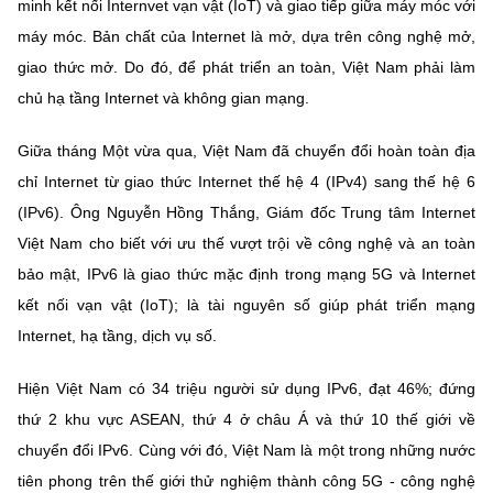
(Ghi rõ nguồn "https://mst.gov.vn" khi phát hành lại thông tin từ
minh kết nối Internvet vạn vật (IoT) và giao tiếp giữa máy móc với
website này)
máy móc. Bản chất của Internet là mở, dựa trên công nghệ mở,
giao thức mở. Do đó, để phát triển an toàn, Việt Nam phải làm
chủ hạ tầng Internet và không gian mạng.
Giữa tháng Một vừa qua, Việt Nam đã chuyển đổi hoàn toàn địa
chỉ Internet từ giao thức Internet thế hệ 4 (IPv4) sang thế hệ 6
(IPv6). Ông Nguyễn Hồng Thắng, Giám đốc Trung tâm Internet
Việt Nam cho biết với ưu thế vượt trội về công nghệ và an toàn
bảo mật, IPv6 là giao thức mặc định trong mạng 5G và Internet
kết nối vạn vật (IoT); là tài nguyên số giúp phát triển mạng
Internet, hạ tầng, dịch vụ số.
Hiện Việt Nam có 34 triệu người sử dụng IPv6, đạt 46%; đứng
thứ 2 khu vực ASEAN, thứ 4 ở châu Á và thứ 10 thế giới về
chuyển đổi IPv6. Cùng với đó, Việt Nam là một trong những nước
tiên phong trên thế giới thử nghiệm thành công 5G - công nghệ