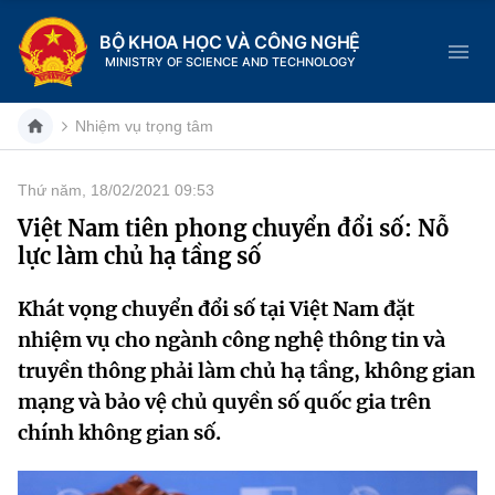
BỘ KHOA HỌC VÀ CÔNG NGHỆ
MINISTRY OF SCIENCE AND TECHNOLOGY
Nhiệm vụ trọng tâm
Thứ năm, 18/02/2021 09:53
Danh mục
Việt Nam tiên phong chuyển đổi số: Nỗ
lực làm chủ hạ tầng số
Trang chủ
Khát vọng chuyển đổi số tại Việt Nam đặt
Giới thiệu
nhiệm vụ cho ngành công nghệ thông tin và
Chức năng nhiệm vụ
Tin tức sự kiện
truyền thông phải làm chủ hạ tầng, không gian
mạng và bảo vệ chủ quyền số quốc gia trên
Dịch vụ công
Cơ cấu tổ chức
Khoa học và Công nghệ
chính không gian số.
Hệ thống văn bản
Lịch sử phát triển
Đổi mới sáng tạo