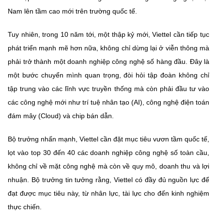
(Ghi rõ nguồn "https://mst.gov.vn" khi phát hành lại thông tin từ
Nam lên tầm cao mới trên trường quốc tế.
website này)
Tuy nhiên, trong 10 năm tới, một thập kỷ mới, Viettel cần tiếp tục
phát triển mạnh mẽ hơn nữa, không chỉ dừng lại ở viễn thông mà
phải trở thành một doanh nghiệp công nghệ số hàng đầu. Đây là
một bước chuyển mình quan trọng, đòi hỏi tập đoàn không chỉ
tập trung vào các lĩnh vực truyền thống mà còn phải đầu tư vào
các công nghệ mới như trí tuệ nhân tạo (AI), công nghệ điện toán
đám mây (Cloud) và chip bán dẫn.
Bộ trưởng nhấn mạnh, Viettel cần đặt mục tiêu vươn tầm quốc tế,
lọt vào top 30 đến 40 các doanh nghiệp công nghệ số toàn cầu,
không chỉ về mặt công nghệ mà còn về quy mô, doanh thu và lợi
nhuận. Bộ trưởng tin tưởng rằng, Viettel có đầy đủ nguồn lực để
đạt được mục tiêu này, từ nhân lực, tài lực cho đến kinh nghiệm
thực chiến.