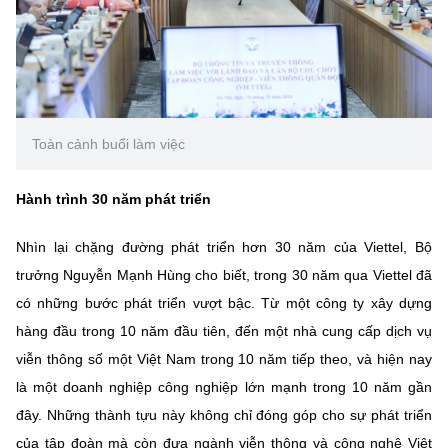
Chọn ngôn ngữ
Vietnamese
English
Toàn cảnh buổi làm việc
BỘ KHOA HỌC VÀ CÔNG NGHỆ
MINISTRY OF SCIENCE AND TECHNOLOGY
Hành trình 30 năm phát triển
Điều khoản sử dụng
Theo dõi MST:
Góp ý
Nhìn lại chặng đường phát triển hơn 30 năm của Viettel, Bộ
Cơ quan chủ quản: Bộ Khoa học và Công nghệ (MST)
trưởng Nguyễn Mạnh Hùng cho biết, trong 30 năm qua Viettel đã
Chịu trách nhiệm nội dung: Nguyễn Thị Hải Hằng
có những bước phát triển vượt bậc. Từ một công ty xây dựng
Giám đốc Trung tâm Truyền thông Khoa học và Công nghệ.
hàng đầu trong 10 năm đầu tiên, đến một nhà cung cấp dịch vụ
Liên hệ
viễn thông số một Việt Nam trong 10 năm tiếp theo, và hiện nay
Địa chỉ: Ban Biên tập Cổng TTĐT - 18 Nguyễn Du, TP. Hà Nội
Điện thoại: 024 3936 9506
là một doanh nghiệp công nghiệp lớn mạnh trong 10 năm gần
Email:
stc@mst.gov.vn
đây. Những thành tựu này không chỉ đóng góp cho sự phát triển
©2026 Bản quyền thuộc Bộ Khoa Học và Công Nghệ
của tập đoàn mà còn đưa ngành viễn thông và công nghệ Việt