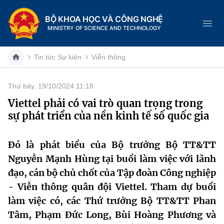
BỘ KHOA HỌC VÀ CÔNG NGHỆ
MINISTRY OF SCIENCE AND TECHNOLOGY
Tin tức Sự kiện
Viễn thông
Thứ bảy, 19/10/2024 11:18
Danh mục
Viettel phải có vai trò quan trọng trong
sự phát triển của nền kinh tế số quốc gia
Trang chủ
Giới thiệu
Đó là phát biểu của Bộ trưởng Bộ TT&TT
Nguyễn Mạnh Hùng tại buổi làm việc với lãnh
Chức năng nhiệm vụ
Tin tức sự kiện
đạo, cán bộ chủ chốt của Tập đoàn Công nghiệp
- Viễn thông quân đội Viettel. Tham dự buổi
Dịch vụ công
Cơ cấu tổ chức
Khoa học và Công nghệ
làm việc có, các Thứ trưởng Bộ TT&TT Phan
Hệ thống văn bản
Tâm, Phạm Đức Long, Bùi Hoàng Phương và
Lịch sử phát triển
Đổi mới sáng tạo