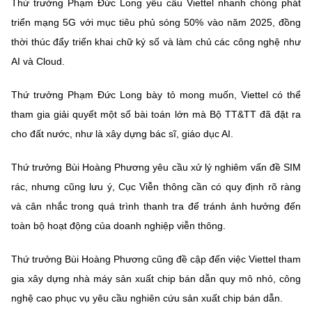
Thứ trưởng Phạm Đức Long yêu cầu Viettel nhanh chóng phát
triển mạng 5G với mục tiêu phủ sóng 50% vào năm 2025, đồng
thời thúc đẩy triển khai chữ ký số và làm chủ các công nghệ như
AI và Cloud.
Thứ trưởng Phạm Đức Long bày tỏ mong muốn, Viettel có thể
tham gia giải quyết một số bài toán lớn mà Bộ TT&TT đã đặt ra
cho đất nước, như là xây dựng bác sĩ, giáo dục AI.
Thứ trưởng Bùi Hoàng Phương yêu cầu xử lý nghiêm vấn đề SIM
rác, nhưng cũng lưu ý, Cục Viễn thông cần có quy định rõ ràng
và cân nhắc trong quá trình thanh tra để tránh ảnh hưởng đến
toàn bộ hoạt động của doanh nghiệp viễn thông.
Thứ trưởng Bùi Hoàng Phương cũng đề cập đến việc Viettel tham
gia xây dựng nhà máy sản xuất chip bán dẫn quy mô nhỏ, công
nghệ cao phục vụ yêu cầu nghiên cứu sản xuất chip bán dẫn.