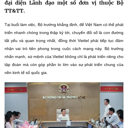
đại diện Lãnh đạo một số đơn vị thuộc Bộ
MST IOFFICE
Văn bản QPPL
Sở Khoa học và Công nghệ
Chuyển đổi số
TT&TT.
THỐNG KÊ
Văn bản chỉ đạo điều hành
Bưu chính, Viễn thông
Tại buổi làm việc, Bộ trưởng khẳng định, để Việt Nam có thể phát
Multimedia
triển nhanh chóng trong thập kỷ tới, chuyển đổi số là con đường
Khoa học và Công nghệ
Lấy ý kiến người dân về dự thảo VBQPPL
Sở hữu trí tuệ
tất yếu và quan trọng nhất, đồng thời Viettel phải tiếp tục đảm
THƯ ĐIỆN TỬ
Đổi mới sáng tạo
nhận vai trò tiên phong trong cuộc cách mạng này. Bộ trưởng
Tiêu chuẩn, đo lường, chất lượng
nhấn mạnh, sứ mệnh của Viettel không chỉ là phát triển riêng cho
Khác
Chuyển đổi số
Năng lượng nguyên tử
tập đoàn mà còn góp phần to lớn vào sự phát triển chung của
Videos
nền kinh tế số quốc gia.
Bưu chính, Viễn thông
Tin tổng hợp
Infographic
Sở hữu trí tuệ
Tin địa phương
Ảnh
Tiêu chuẩn, đo lường, chất lượng
Voice
Năng lượng nguyên tử
Nhiệm vụ trọng tâm