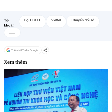
Bộ TT&TT
Viettel
Chuyển đổi số
Từ
khoá:
......
Thêm MST trên Google
Xem thêm