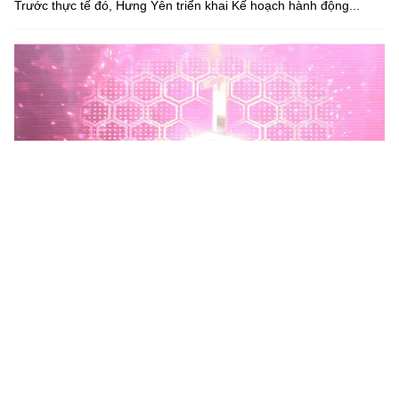
Trước thực tế đó, Hưng Yên triển khai Kế hoạch hành động...
Phú Thọ phát động Chiến dịch 90 ngày xây dựng, hoàn
thiện Kho dữ liệu tỉnh Phú Thọ
Chiến dịch 90 ngày xây dựng, hoàn thiện Kho dữ liệu tỉnh Phú
Thọ nhằm chuẩn hóa, làm sạch, làm giàu, kết nối và đồng bộ dữ
liệu, hình thành kho dữ liệu dùng chung phục vụ công tác...