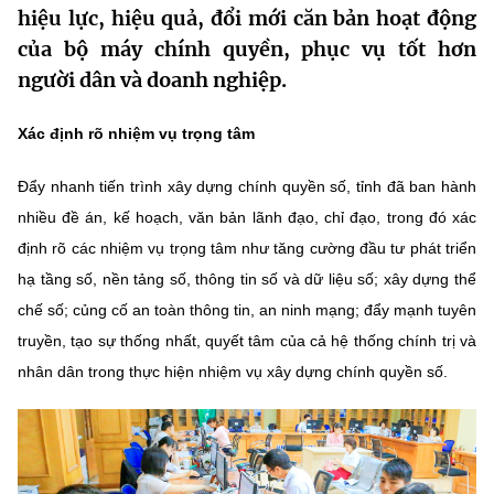
hiệu lực, hiệu quả, đổi mới căn bản hoạt động
MST IOFFICE
Văn bản QPPL
Sở Khoa học và Công nghệ
Chuyển đổi số
của bộ máy chính quyền, phục vụ tốt hơn
THỐNG KÊ
người dân và doanh nghiệp.
Văn bản chỉ đạo điều hành
Bưu chính, Viễn thông
Multimedia
Khoa học và Công nghệ
Xác định rõ nhiệm vụ trọng tâm
Lấy ý kiến người dân về dự thảo VBQPPL
Sở hữu trí tuệ
THƯ ĐIỆN TỬ
Đổi mới sáng tạo
Đẩy nhanh tiến trình xây dựng chính quyền số, tỉnh đã ban hành
Tiêu chuẩn, đo lường, chất lượng
nhiều đề án, kế hoạch, văn bản lãnh đạo, chỉ đạo, trong đó xác
Khác
Chuyển đổi số
định rõ các nhiệm vụ trọng tâm như tăng cường đầu tư phát triển
Năng lượng nguyên tử
Videos
hạ tầng số, nền tảng số, thông tin số và dữ liệu số; xây dựng thể
Bưu chính, Viễn thông
Tin tổng hợp
chế số; củng cố an toàn thông tin, an ninh mạng; đẩy mạnh tuyên
Infographic
truyền, tạo sự thống nhất, quyết tâm của cả hệ thống chính trị và
Sở hữu trí tuệ
Tin địa phương
Ảnh
nhân dân trong thực hiện nhiệm vụ xây dựng chính quyền số.
Tiêu chuẩn, đo lường, chất lượng
Voice
Năng lượng nguyên tử
Nhiệm vụ trọng tâm