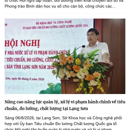
tổ chức Hội nghị tập huấn, bồi dưỡng triển khai chuyển đổi số và
Phong trào Bình dân học vụ số cho cán bộ, công chức các...
Nâng cao năng lực quản lý, xử lý vi phạm hành chính về tiêu
chuẩn, đo lường, chất lượng tại Lạng Sơn
Sáng 06/8/2026, tại Lạng Sơn, Sở Khoa học và Công nghệ phối
hợp với Ủy ban Tiêu chuẩn Đo lường Chất lượng Quốc gia tổ
chức Hội nghị tập huấn quản lý nhà nước và xử lý vi phạm...