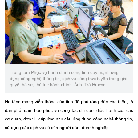
Chọn ngôn ngữ
Vietnamese
English
BỘ KHOA HỌC VÀ CÔNG NGHỆ
MINISTRY OF SCIENCE AND TECHNOLOGY
Điều khoản sử dụng
Theo dõi MST:
Góp ý
Trung tâm Phục vụ hành chính công tỉnh đẩy mạnh ứng
dụng công nghệ thông tin, dịch vụ công trực tuyến trong giải
Cơ quan chủ quản: Bộ Khoa học và Công nghệ (MST)
quyết hồ sơ, thủ tục hành chính. Ảnh: Trà Hương
Chịu trách nhiệm nội dung: Nguyễn Thị Hải Hằng
Giám đốc Trung tâm Truyền thông Khoa học và Công nghệ.
Hạ tầng mạng viễn thông của tỉnh đã phủ rộng đến các thôn, tổ
Liên hệ
dân phố, đảm bảo phục vụ công tác chỉ đạo, điều hành của các
Địa chỉ: Ban Biên tập Cổng TTĐT - 18 Nguyễn Du, TP. Hà Nội
cơ quan, đơn vị, đáp ứng nhu cầu ứng dụng công nghệ thông tin,
Điện thoại: 024 3936 9506
Email:
stc@mst.gov.vn
sử dụng các dịch vụ số của người dân, doanh nghiệp.
©2026 Bản quyền thuộc Bộ Khoa Học và Công Nghệ