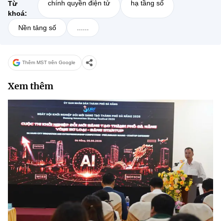
chính quyền điện tử
hạ tầng số
Từ
khoá:
Nền tảng số
......
Thêm MST trên Google
Xem thêm