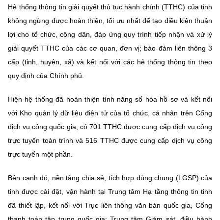
(Ghi rõ nguồn "https://mst.gov.vn" khi phát hành lại thông tin từ
Hệ thống thông tin giải quyết thủ tục hành chính (TTHC) của tỉnh
website này)
không ngừng được hoàn thiện, tối ưu nhất để tạo điều kiện thuận
lợi cho tổ chức, công dân, đáp ứng quy trình tiếp nhận và xử lý
giải quyết TTHC của các cơ quan, đơn vị; bảo đảm liên thông 3
cấp (tỉnh, huyện, xã) và kết nối với các hệ thống thông tin theo
quy định của Chính phủ.
Hiện hệ thống đã hoàn thiện tính năng số hóa hồ sơ và kết nối
với Kho quản lý dữ liệu điện tử của tổ chức, cá nhân trên Cổng
dịch vụ công quốc gia; có 701 TTHC được cung cấp dịch vụ công
trực tuyến toàn trình và 516 TTHC được cung cấp dịch vụ công
trực tuyến một phần.
Bên cạnh đó, nền tảng chia sẻ, tích hợp dùng chung (LGSP) của
tỉnh được cài đặt, vận hành tại Trung tâm Hạ tầng thông tin tỉnh
đã thiết lập, kết nối với Trục liên thông văn bản quốc gia, Cổng
thanh toán tập trung quốc gia; Trung tâm Giám sát, điều hành