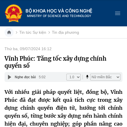
BỘ KHOA HỌC VÀ CÔNG NGHỆ
MINISTRY OF SCIENCE AND TECHNOLOGY
Tin tức Sự kiện
Tin địa phương
Thứ ba, 09/07/2024 16:12
Danh mục
Vĩnh Phúc: Tăng tốc xây dựng chính
quyền số
Trang chủ
Nghe đọc bài
5:02
Giới thiệu
Với nhiều giải pháp quyết liệt, đồng bộ, Vĩnh
Chức năng nhiệm vụ
Tin tức sự kiện
Phúc đã đạt được kết quả tích cực trong xây
Dịch vụ công
dựng chính quyền điện tử, hướng tới chính
Cơ cấu tổ chức
Khoa học và Công nghệ
quyền số, từng bước xây dựng nền hành chính
Hệ thống văn bản
Lịch sử phát triển
Đổi mới sáng tạo
hiện đại, chuyên nghiệp; góp phần nâng cao