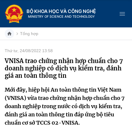
BỘ KHOA HỌC VÀ CÔNG NGHỆ
MINISTRY OF SCIENCE AND TECHNOLOGY
Tổng hợp
Thứ tư, 24/08/2022 13:58
Danh mục
VNISA trao chứng nhận hợp chuẩn cho 7
doanh nghiệp có dịch vụ kiểm tra, đánh
Trang chủ
giá an toàn thông tin
Giới thiệu
Mới đây, hiệp hội An toàn thông tin Việt Nam
(VNISA) vừa trao chứng nhận hợp chuẩn cho 7
Chức năng nhiệm vụ
Tin tức sự kiện
doanh nghiệp trong nước có dịch vụ kiểm tra,
Dịch vụ công
Cơ cấu tổ chức
Khoa học và Công nghệ
đánh giá an toàn thông tin đáp ứng bộ tiêu
chuẩn cơ sở TCCS 02-VNISA.
Hệ thống văn bản
Lịch sử phát triển
Đổi mới sáng tạo