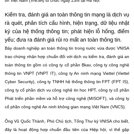
tin Việt Nam (VNISA) tổ chức ngày 23/8 tại Hà Nội.
Chọn ngôn ngữ
Kiểm tra, đánh giá an toàn thông tin mạng là dịch vụ
Vietnamese
English
rà quét, phân tích cấu hình, hiện trạng, dữ liệu nhật
ký của hệ thống thông tin; phát hiện lỗ hổng, điểm
yếu; đưa ra đánh giá rủi ro mất an toàn thông tin.
BỘ KHOA HỌC VÀ CÔNG NGHỆ
Bảy doanh nghiệp an toàn thông tin trong nước vừa được VNISA
MINISTRY OF SCIENCE AND TECHNOLOGY
trao chứng nhận hợp chuẩn đối với dịch vụ kiểm tra, đánh giá an
Điều khoản sử dụng
Theo dõi MST:
Góp ý
toàn thông tin gồm có công ty cổ phần Bkav, công ty công nghệ
thông tin VNPT (VNPT IT), công ty An ninh mạng Viettel (Viettel
Cơ quan chủ quản: Bộ Khoa học và Công nghệ (MST)
Cyber Security), công ty TNHH hệ thống thông tin FPT (FPT IS),
Chịu trách nhiệm nội dung: Nguyễn Thị Hải Hằng
công ty cổ phần dịch vụ công nghệ tin học HPT, công ty cổ phần
Giám đốc Trung tâm Truyền thông Khoa học và Công nghệ.
Phát triển phần mềm và hỗ trợ công nghệ (MISOFT), và công ty
Liên hệ
cổ phần công nghệ An ninh không gian mạng Việt Nam (VNCS).
Địa chỉ: Ban Biên tập Cổng TTĐT - 18 Nguyễn Du, TP. Hà Nội
Điện thoại: 024 3936 9506
Ông Vũ Quốc Thành, Phó Chủ tịch, Tổng Thư ký VNISA cho biết,
Email:
stc@mst.gov.vn
©2026 Bản quyền thuộc Bộ Khoa Học và Công Nghệ
đây là hoạt động hợp chuẩn đầu tiên của Hiệp hội, vì thế gặp