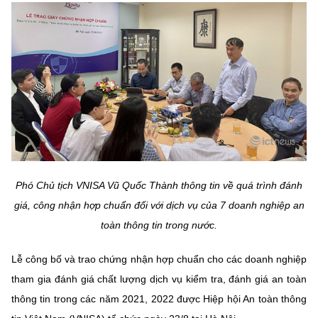
MST IOFFICE
Văn bản QPPL
Sở Khoa học và Công nghệ
Chuyển đổi số
THỐNG KÊ
Văn bản chỉ đạo điều hành
Bưu chính, Viễn thông
Multimedia
Khoa học và Công nghệ
Lấy ý kiến người dân về dự thảo VBQPPL
Sở hữu trí tuệ
THƯ ĐIỆN TỬ
Đổi mới sáng tạo
Tiêu chuẩn, đo lường, chất lượng
Khác
Chuyển đổi số
Năng lượng nguyên tử
Videos
Phó Chủ tịch VNISA Vũ Quốc Thành thông tin về quá trình đánh
Bưu chính, Viễn thông
Tin tổng hợp
Infographic
giá, công nhận hợp chuẩn đối với dịch vụ của 7 doanh nghiệp an
Sở hữu trí tuệ
toàn thông tin trong nước.
Tin địa phương
Ảnh
Tiêu chuẩn, đo lường, chất lượng
Lễ công bố và trao chứng nhận hợp chuẩn cho các doanh nghiệp
Voice
tham gia đánh giá chất lượng dịch vụ kiểm tra, đánh giá an toàn
Năng lượng nguyên tử
Nhiệm vụ trọng tâm
thông tin trong các năm 2021, 2022 được Hiệp hội An toàn thông