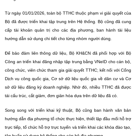
Từ ngày 01/01/2026, toàn bộ TTHC thuộc phạm vi giải quyết của
Bộ đã được triển khai tập trung trên Hệ thống. Bộ cũng đã cung
cấp tài khoản quản trị cho các địa phương, ban hành tài liệu
hướng dẫn sử dụng chi tiết cho từng nhóm người dùng.
Để bảo đảm liên thông dữ liệu, Bộ KH&CN đã phối hợp với Bộ
Công an triển khai đăng nhập tập trung bằng VNeID cho cán bộ,
công chức, viên chức tham gia giải quyết TTHC; kết nối với Cổng
Dịch vụ công quốc gia, Cơ sở dữ liệu quốc gia về dân cư và Cơ
sở dữ liệu đăng ký doanh nghiệp. Nhờ đó, nhiều TTHC đã được
tái cấu trúc, cắt giảm, đơn giản hóa dựa trên dữ liệu đã có.
Song song với triển khai kỹ thuật, Bộ cũng ban hành văn bản
hướng dẫn địa phương tổ chức thực hiện, thiết lập đầu mối hỗ trợ
trực tiếp, tổ chức hỗ trợ trực tuyến và triển khai các khóa đào tạo,
tập huấn sử dụng hệ thống cho cán bộ địa phương.