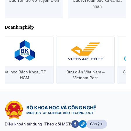
Cục Tần Số Vô Tuyến Điện
Cục An toàn bức xạ và hạt
nhân
Doanh nghiệp
Đại học Bách Khoa, TP
Bưu điện Việt Nam –
Công
HCM
Vietnam Post
BỘ KHOA HỌC VÀ CÔNG NGHỆ
MINISTRY OF SCIENCE AND TECHNOLOGY
Điều khoản sử dụng
Theo dõi MST:
Góp ý