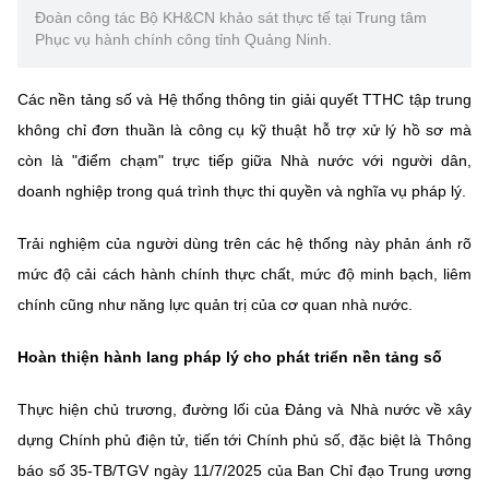
Chọn ngôn ngữ
Đoàn công tác Bộ KH&CN khảo sát thực tế tại Trung tâm
Phục vụ hành chính công tỉnh Quảng Ninh.
Vietnamese
English
Các nền tảng số và Hệ thống thông tin giải quyết TTHC tập trung
không chỉ đơn thuần là công cụ kỹ thuật hỗ trợ xử lý hồ sơ mà
còn là "điểm chạm" trực tiếp giữa Nhà nước với người dân,
BỘ KHOA HỌC VÀ CÔNG NGHỆ
MINISTRY OF SCIENCE AND TECHNOLOGY
doanh nghiệp trong quá trình thực thi quyền và nghĩa vụ pháp lý.
Điều khoản sử dụng
Theo dõi MST:
Góp ý
Trải nghiệm của người dùng trên các hệ thống này phản ánh rõ
mức độ cải cách hành chính thực chất, mức độ minh bạch, liêm
Cơ quan chủ quản: Bộ Khoa học và Công nghệ (MST)
chính cũng như năng lực quản trị của cơ quan nhà nước.
Chịu trách nhiệm nội dung: Nguyễn Thị Hải Hằng
Giám đốc Trung tâm Truyền thông Khoa học và Công nghệ.
Hoàn thiện hành lang pháp lý cho phát triển nền tảng số
Liên hệ
Địa chỉ: Ban Biên tập Cổng TTĐT - 18 Nguyễn Du, TP. Hà Nội
Thực hiện chủ trương, đường lối của Đảng và Nhà nước về xây
Điện thoại: 024 3936 9506
dựng Chính phủ điện tử, tiến tới Chính phủ số, đặc biệt là Thông
Email:
stc@mst.gov.vn
©2026 Bản quyền thuộc Bộ Khoa Học và Công Nghệ
báo số 35-TB/TGV ngày 11/7/2025 của Ban Chỉ đạo Trung ương