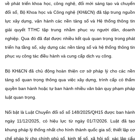
(Ghi rõ nguồn "https://mst.gov.vn" khi phát hành lại thông tin từ
về phát triển khoa học, công nghệ, đổi mới sáng tạo và chuyển
website này)
đổi số, Bộ Khoa học và Công nghệ (KH&CN) đã tập trung nguồn
lực xây dựng, vận hành các nền tảng số và Hệ thống thông tin
giải quyết TTHC tập trung nhằm phục vụ người dân, doanh
nghiệp. Qua đó đã đạt được nhiều kết quả quan trọng trong phát
triển hạ tầng số, xây dựng các nền tảng số và hệ thống thông tin
phục vụ công tác điều hành và cung cấp dịch vụ công.
Bộ KH&CN đã chủ động hoàn thiện cơ sở pháp lý cho các nền
tảng số quan trọng thông qua việc xây dựng, trình cấp có thẩm
quyền ban hành hoặc tự ban hành nhiều văn bản quy phạm pháp
luật quan trọng.
Nổi bật là Luật Chuyển đổi số số 148/2025/QH15 được ban hành
ngày 11/12/2025, có hiệu lực từ ngày 01/7/2026. Luật đã tạo
khung pháp lý thống nhất cho hình thành quốc gia số; thiết lập cơ
chế pháp lý cho chính phủ số, kinh tế số, xã hội số; xác lập cấu