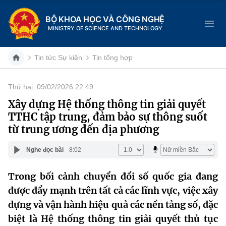
BỘ KHOA HỌC VÀ CÔNG NGHỆ
MINISTRY OF SCIENCE AND TECHNOLOGY
Tin tức Sự kiện
Tin tổng hợp
Thứ hai, 09/02/2026 22:49
Danh mục
Xây dựng Hệ thống thông tin giải quyết
TTHC tập trung, đảm bảo sự thông suốt
Trang chủ
từ trung ương đến địa phương
Giới thiệu
Nghe đọc bài
8:02
Chức năng nhiệm vụ
Tin tức sự kiện
Trong bối cảnh chuyển đổi số quốc gia đang
được đẩy mạnh trên tất cả các lĩnh vực, việc xây
Dịch vụ công
Cơ cấu tổ chức
Khoa học và Công nghệ
dựng và vận hành hiệu quả các nền tảng số, đặc
Hệ thống văn bản
Lịch sử phát triển
Đổi mới sáng tạo
biệt là Hệ thống thông tin giải quyết thủ tục